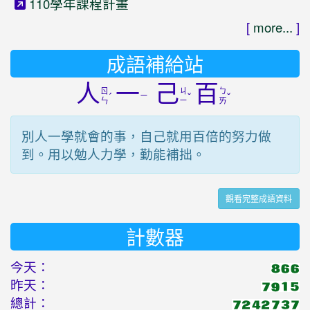
110學年課程計畫
[
more...
]
成語補給站
人
一
己
百
ㄖ
ㄐ
ㄅ
ˊ
ㄧ
ˇ
ˇ
ㄣ
ㄧ
ㄞ
別人一學就會的事，自己就用百倍的努力做
到。用以勉人力學，勤能補拙。
觀看完整成語資料
計數器
今天：
昨天：
總計：