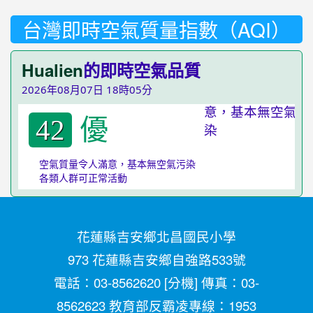
台灣即時空氣質量指數（AQI）
Hualien
的即時空氣品質
2026年08月07日 18時05分
優
42
空氣質量令人滿意，基本無空氣污染
各類人群可正常活動
花蓮縣吉安鄉北昌國民小學
973 花蓮縣吉安鄉自強路533號
電話：03-8562620 [
分機
] 傳真：03-
8562623 教育部反霸凌專線：1953