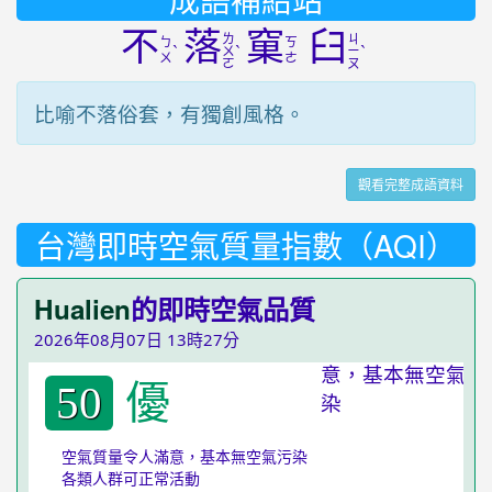
不
落
窠
臼
ㄌ
ㄐ
ㄅ
ㄎ
ˋ
ˋ
ˋ
ㄨ
ㄧ
ㄨ
ㄜ
ㄛ
ㄡ
比喻不落俗套，有獨創風格。
觀看完整成語資料
台灣即時空氣質量指數（AQI）
Hualien
的即時空氣品質
2026年08月07日 13時27分
優
50
空氣質量令人滿意，基本無空氣污染
各類人群可正常活動