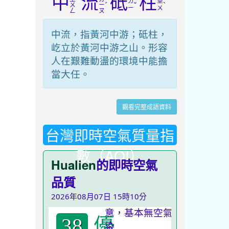
中
流
砥
柱
ㄉ
ㄓ
ˊ
ˇ
ˋ
ㄨ
ㄧ
ㄧ
ㄨ
ㄥ
ㄡ
中流，指黃河中游；砥柱，
屹立於黃河中游之山。形容
人在艱難動盪的環境中能擔
當大任。
觀看完整成語資料
台灣即時空氣質量指
數（AQI）
Hualien
的即時空氣
品質
2026年08月07日 15時10分
優
38