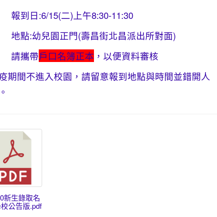
到日:6/15(二)上午8:30-11:30
點:幼兒園正門(壽昌街北昌派出所對面)
請攜帶
戶口名簿正本
，以便資料審核
疫期間不進入校園，請留意報到地點與時間並錯開人
。
110新生錄取名
校公告版.pdf