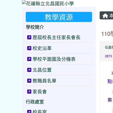
教學資源
本
學校簡介
11
歷屆校長主任家長會長
校史沿革
伍嘉
2873
學校平面圖及分機表
北昌位置
本
教職員名單
點
家長會
錄
棄
行政處室
新
校長室