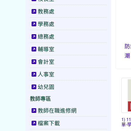
報
教務處
地
學務處
總務處
防
輔導室
潮
會計室
人事室
幼兒園
教師專區
教師在職進修網
1) 
檔案下載
單-學