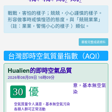
ㄢ
ㄢ
ㄥ
ㄥ
戰戰，害怕的樣子；兢兢，小心謹慎的樣子。
形容做事時戒慎惶恐的態度。與「兢兢業業」
（註：業業，警惕小心的樣子 ）類似。
觀看完整成語資料
台灣即時空氣質量指數（AQI）
Hualien
的即時空氣品質
2026年08月09日 16時09分
優
30
空氣質量令人滿意，基本無空氣污染
各類人群可正常活動