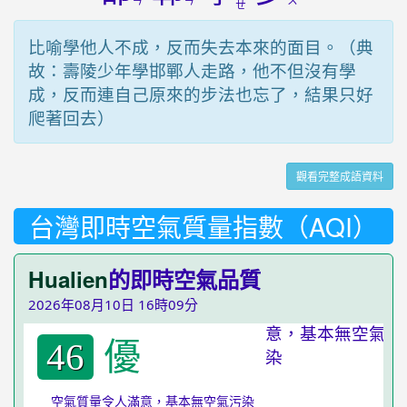
ㄢ
ㄢ
ㄨ
ㄝ
比喻學他人不成，反而失去本來的面目。（典
故：壽陵少年學邯鄲人走路，他不但沒有學
成，反而連自己原來的步法也忘了，結果只好
爬著回去）
觀看完整成語資料
台灣即時空氣質量指數（AQI）
Hualien
的即時空氣品質
2026年08月10日 16時09分
優
46
空氣質量令人滿意，基本無空氣污染