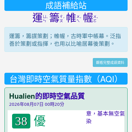
成語補給站
運
籌
帷
幄
ㄩ
ㄔ
ㄨ
ㄨ
ˋ
ˊ
ˊ
ˋ
ㄣ
ㄡ
ㄟ
ㄛ
運籌，籌謀策劃；帷幄，古時軍中帳幕。泛指
善於策劃或指揮，也用以比喻居幕後策劃。
觀看完整成語資料
台灣即時空氣質量指數（AQI）
Hualien
的即時空氣品質
2026年08月07日 00時20分
優
38