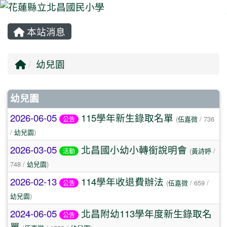
本站消息
⏸
回首頁
幼兒園
文章列表
幼兒園
2026-06-05
115學年新生錄取名單
(
伍嘉微
/ 736
公告
/
幼兒園
)
2026-03-05
北昌國小幼小轉銜說明會
(
黃詩婷
/
活動
748 /
幼兒園
)
2026-02-13
114學年收退費辦法
(
伍嘉微
/ 659 /
公告
幼兒園
)
2024-06-05
北昌附幼113學年度新生錄取名
公告
單