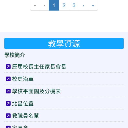
(目前頁次)
下一頁
最後頁
«
‹
1
2
3
›
»
教學資源
學校簡介
歷屆校長主任家長會長
校史沿革
學校平面圖及分機表
北昌位置
教職員名單
家長會