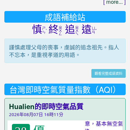
[
more...
]
成語補給站
慎
終
追
遠
ㄓ
ㄓ
ㄕ
ㄩ
ˋ
ˇ
ㄨ
ㄨ
ㄣ
ㄢ
ㄥ
ㄟ
謹慎處理父母的喪事，虔誠的追念祖先。指人
不忘本，是重視孝道的用語。
觀看完整成語資料
台灣即時空氣質量指數（AQI）
Hualien
的即時空氣品質
2026年08月07日 16時11分