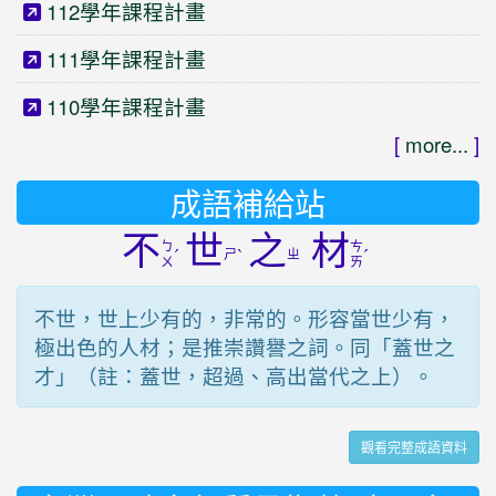
112學年課程計畫
111學年課程計畫
110學年課程計畫
[
more...
]
成語補給站
不
世
之
材
ㄅ
ㄘ
ˊ
ㄕ
ˋ
ㄓ
ˊ
ㄨ
ㄞ
不世，世上少有的，非常的。形容當世少有，
極出色的人材；是推崇讚譽之詞。同「蓋世之
才」（註：蓋世，超過、高出當代之上）。
觀看完整成語資料