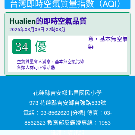
台灣即時空氣質量指數（AQI）
Hualien
的即時空氣品質
2026年08月09日 22時08分
優
34
空氣質量令人滿意，基本無空氣污染
各類人群可正常活動
花蓮縣吉安鄉北昌國民小學
973 花蓮縣吉安鄉自強路533號
電話：03-8562620 [
分機
] 傳真：03-
8562623 教育部反霸凌專線：1953
維護：
資訊組