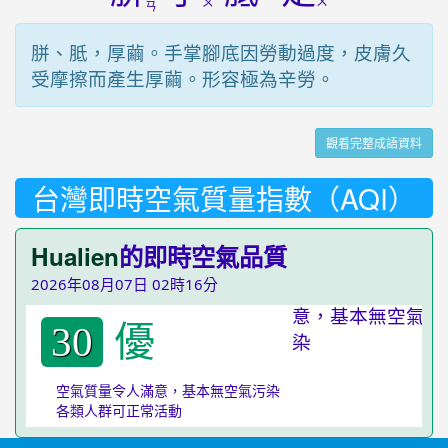
ㄡ
ㄨ
ㄢ
胼、胝，厚繭。手掌腳底因勞動過度，皮膚久
受摩擦而產生厚繭。形容極為辛勞。
觀看完整成語資料
台灣即時空氣質量指數（AQI）
Hualien
的即時空氣品質
2026年08月07日 02時16分
優
30
空氣質量令人滿意，基本無空氣污染
各類人群可正常活動