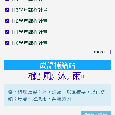
113學年課程計畫
112學年課程計畫
111學年課程計畫
110學年課程計畫
[
more...
]
成語補給站
櫛
風
沐
雨
ㄐ
ㄈ
ㄇ
ˊ
ˋ
ㄩ
ˇ
ㄧ
ㄥ
ㄨ
ㄝ
櫛，梳理頭髮；沐，洗頭；以風梳髮，以雨洗
頭；形容不避風雨，奔波勞頓。
觀看完整成語資料