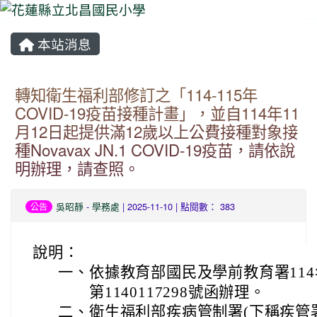
本站消息
⏸
轉知衛生福利部修訂之「114-115年
COVID-19疫苗接種計畫」，並自114年11
月12日起提供滿12歲以上公費接種對象接
種Novavax JN.1 COVID-19疫苗，請依說
明辦理，請查照。
吳昭靜
-
學務處
| 2025-11-10 | 點閱數： 383
公告
說明：
一、
依據教育部國民及學前教育署114
第1140117298號函辦理。
二、
衛生福利部疾病管制署(下稱疾管署)