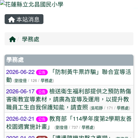
本站消息
⏸
回首頁
學務處
文章列表
學務處
2026-06-22
「防制黃牛票詐騙」聯合宣導活
公告
動
(
劉俊億
/ 126 /
學務處
)
2026-06-17
檢送衛生福利部提供之預防熱傷
公告
害衛教宣導素材，請廣為宣導及運用，以提升教
職員工生自我保護知能，請查照
(
吳昭靜
/ 171 /
學務處
)
2026-02-21
教育部「114學年度第2學期友善
公告
校園週實施計畫」
(
劉俊億
/ 737 /
學務處
)
2026-01-02
「遭遇隨機攻擊之應變」