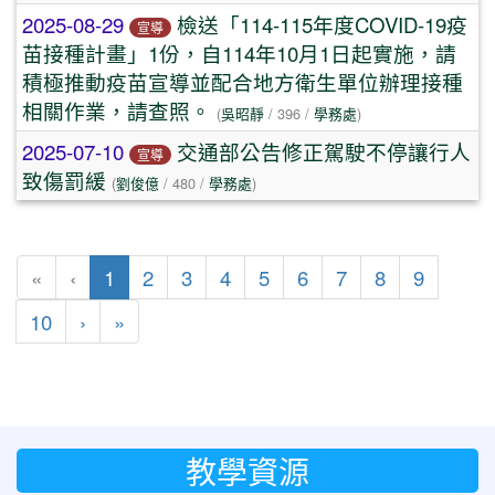
2025-08-29
檢送「114-115年度COVID-19疫
宣導
苗接種計畫」1份，自114年10月1日起實施，請
積極推動疫苗宣導並配合地方衛生單位辦理接種
相關作業，請查照。
(
吳昭靜
/ 396 /
學務處
)
2025-07-10
交通部公告修正駕駛不停讓行人
宣導
致傷罰緩
(
劉俊億
/ 480 /
學務處
)
(目前頁次)
«
‹
1
2
3
4
5
6
7
8
9
下一頁
最後頁
10
›
»
教學資源