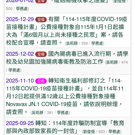
(
劉俊億
/
宣導
500 /
學務處
)
2025-12-29
有關「114-115年度COVID-19疫
宣導
苗接種計畫」公費接種對象自115年1月1日起擴
大為「滿6個月以上尚未接種之民眾」案，請各
校配合宣導，請查照。
(
吳昭靜
/ 359 /
學務處
)
2025-12-02
國內腸病毒已進入流行期，請學
宣導
校及幼兒園加強腸病毒衛教及防治工作
(
吳昭靜
/ 474
/
學務處
)
2025-11-10
轉知衛生福利部修訂之「114-
公告
115年COVID-19疫苗接種計畫」，並自114年11
月12日起提供滿12歲以上公費接種對象接種
Novavax JN.1 COVID-19疫苗，請依說明辦理，
請查照。
(
吳昭靜
/ 381 /
學務處
)
2025-09-25
轉知：114年度詐騙防制宣導「教育
部與內政部致家長的一封信」
(
劉俊億
/ 623 /
學務處
)