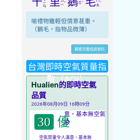
千
里
鵝
毛
ㄌ
ㄇ
ˇ
ㄜ
ˊ
ˊ
ㄧ
ㄧ
ㄠ
ㄢ
喻禮物雖輕但情意甚重。
（鵝毛，指物品微薄）
觀看完整成語資料
台灣即時空氣質量指
數（AQI）
Hualien
的即時空氣
品質
2026年08月09日 16時09分
優
30
空氣質量令人滿意，基本無