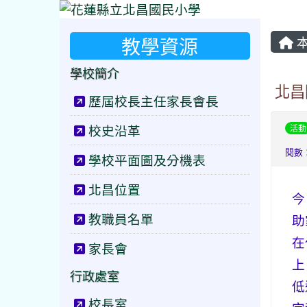
教學資源
本
學校簡介
北昌
歷屆校長主任家長會長
校史沿革
活動
閱數：
學校平面圖及分機表
北昌位置
今
教職員名單
助
在
家長會
上
行政處室
低
校長室