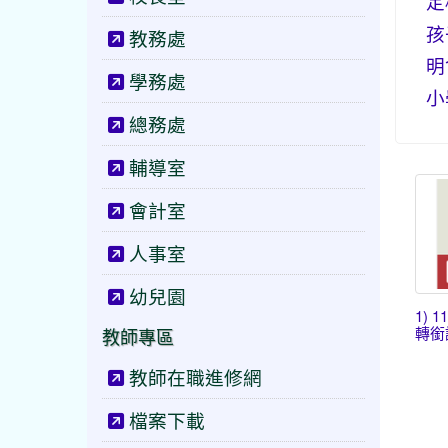
定
孩
教務處
明
學務處
小
總務處
輔導室
會計室
人事室
幼兒園
1) 
轉銜說
教師專區
教師在職進修網
檔案下載