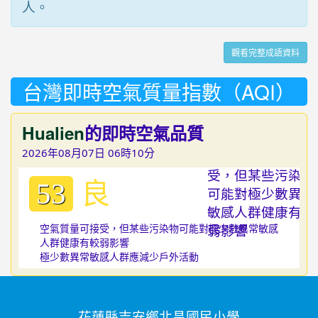
人。
觀看完整成語資料
台灣即時空氣質量指數（AQI）
Hualien
的即時空氣品質
2026年08月07日 06時10分
良
53
空氣質量可接受，但某些污染物可能對極少數異常敏感
人群健康有較弱影響
極少數異常敏感人群應減少戶外活動
花蓮縣吉安鄉北昌國民小學