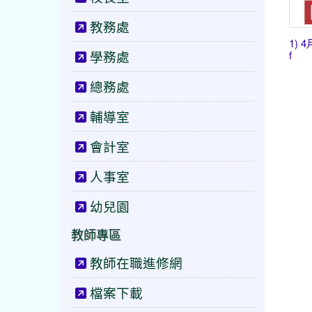
教務處
1) 
學務處
f
總務處
輔導室
會計室
人事室
幼兒園
教師專區
教師在職進修網
檔案下載