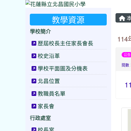
教學資源
本
學校簡介
11
歷屆校長主任家長會長
校史沿革
公告
閱數：
學校平面圖及分機表
北昌位置
1
教職員名單
家長會
行政處室
校長室