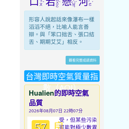
口
若
懸
河
ㄎ
ㄏ
ˇ
ˋ
ˊ
ˊ
ㄨ
ㄩ
ㄡ
ㄜ
ㄛ
ㄢ
形容人說起話來像瀑布一樣
滔滔不絕，比喻人能言善
辯。與「笨口拙舌、張口結
舌、期期艾艾」相反。
觀看完整成語資料
台灣即時空氣質量指
數（AQI）
Hualien
的即時空氣
品質
2026年08月07日 22時07分
良
57