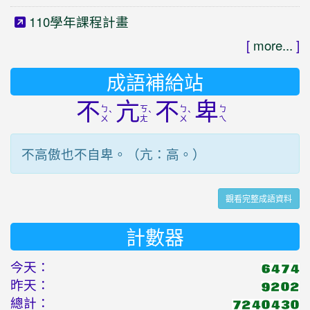
110學年課程計畫
[
more...
]
成語補給站
不
亢
不
卑
ㄅ
ㄎ
ㄅ
ㄅ
ˋ
ˋ
ˋ
ㄨ
ㄤ
ㄨ
ㄟ
不高傲也不自卑。（亢：高。）
觀看完整成語資料
計數器
今天：
昨天：
總計：