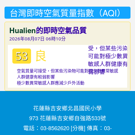
台灣即時空氣質量指數（AQI）
Hualien
的即時空氣品質
2026年08月07日 06時10分
良
53
空氣質量可接受，但某些污染物可能對極少數異常敏感
人群健康有較弱影響
極少數異常敏感人群應減少戶外活動
花蓮縣吉安鄉北昌國民小學
973 花蓮縣吉安鄉自強路533號
電話：03-8562620 [
分機
] 傳真：03-