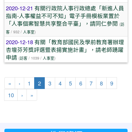
2020-12-21
有關行政院人事行政總處「新進人員
指南-人事權益不可不知」電子手冊模板業置於
「人事個案智慧共享整合平臺」，請同仁參閱
(
訪
客
/ 932 /
人事室
)
2020-12-18
有關「教育部國民及學前教育署辦理
杏壇芬芳獎評選暨表揚實施計畫」，請老師踴躍
申請
(
訪客
/ 1039 /
人事室
)
第一頁
上一頁
(目前頁次)
«
‹
1
2
3
4
5
6
7
8
9
下一頁
最後頁
10
›
»