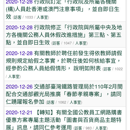
2020-12-28
行政院訂定「行政院及所屬各機關
(構)人員赴香港或澳門注意事項」，並自即日生
效
(
訪客
/ 1033 /
人事室
)
2020-12-28
行政院修正「行政院與所屬中央及地
方各機關公務人員休假改進措施」第三點、第五
點，並自即日生效
(
訪客
/ 1047 /
人事室
)
2020-12-28
有關教師於聘任前發生得依教師請假
規則規定給假之事實，於聘任後如何核給事宜，
經參酌公務人員給假情形， 說明如附表
(
訪客
/ 1022
/
人事室
)
2020-12-26
交通部臺灣鐵路管理局於110年2月間
配合交通部觀光局推廣「春節孝親專案」，請同
仁踴躍報名參加
(
訪客
/ 1062 /
人事室
)
2020-12-21
【轉知】有關全國公教員工網路購書
優惠方案專屬主題活動「圖書與百貨商品主題特
展」訊息，請同仁參考運用
(
訪客
/ 983 /
人事室
)