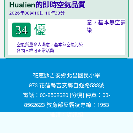
Hualien
的即時空氣品質
2026年08月10日 10時33分
優
34
空氣質量令人滿意，基本無空氣污染
各類人群可正常活動
花蓮縣吉安鄉北昌國民小學
973 花蓮縣吉安鄉自強路533號
電話：03-8562620 [
分機
] 傳真：03-
8562623 教育部反霸凌專線：1953
維護：
資訊組