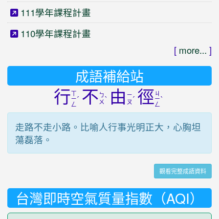
111學年課程計畫
110學年課程計畫
[
more...
]
成語補給站
行
不
由
徑
ㄒ
ㄐ
ㄅ
ㄧ
ˊ
ˋ
ˊ
ˋ
ㄧ
ㄧ
ㄨ
ㄡ
ㄥ
ㄥ
走路不走小路。比喻人行事光明正大，心胸坦
蕩磊落。
觀看完整成語資料
台灣即時空氣質量指數（AQI）