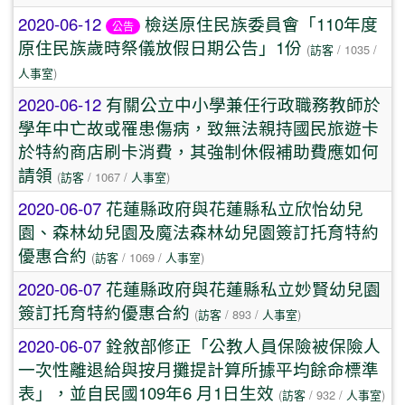
2020-06-12
檢送原住民族委員會「110年度
公告
原住民族歲時祭儀放假日期公告」1份
(
訪客
/ 1035 /
人事室
)
2020-06-12
有關公立中小學兼任行政職務教師於
學年中亡故或罹患傷病，致無法親持國民旅遊卡
於特約商店刷卡消費，其強制休假補助費應如何
請領
(
訪客
/ 1067 /
人事室
)
2020-06-07
花蓮縣政府與花蓮縣私立欣怡幼兒
園、森林幼兒園及魔法森林幼兒園簽訂托育特約
優惠合約
(
訪客
/ 1069 /
人事室
)
2020-06-07
花蓮縣政府與花蓮縣私立妙賢幼兒園
簽訂托育特約優惠合約
(
訪客
/ 893 /
人事室
)
2020-06-07
銓敘部修正「公教人員保險被保險人
一次性離退給與按月攤提計算所據平均餘命標準
表」，並自民國109年6 月1日生效
(
訪客
/ 932 /
人事室
)