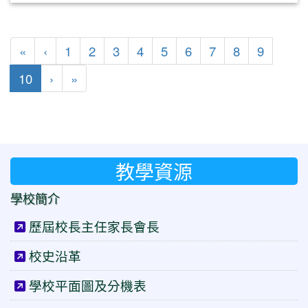
第一頁
上一頁
«
‹
1
2
3
4
5
6
7
8
9
(目前頁次)
下一頁
最後頁
10
›
»
教學資源
學校簡介
歷屆校長主任家長會長
校史沿革
學校平面圖及分機表