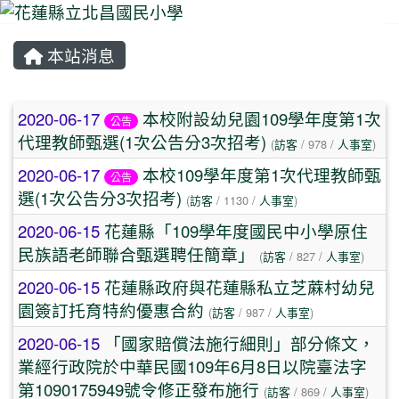
本站消息
⏸
文章列表
2020-06-17
本校附設幼兒園109學年度第1次
公告
代理教師甄選(1次公告分3次招考)
(
訪客
/ 978 /
人事室
)
2020-06-17
本校109學年度第1次代理教師甄
公告
選(1次公告分3次招考)
(
訪客
/ 1130 /
人事室
)
2020-06-15
花蓮縣「109學年度國民中小學原住
民族語老師聯合甄選聘任簡章」
(
訪客
/ 827 /
人事室
)
2020-06-15
花蓮縣政府與花蓮縣私立芝蔴村幼兒
園簽訂托育特約優惠合約
(
訪客
/ 987 /
人事室
)
2020-06-15
「國家賠償法施行細則」部分條文，
業經行政院於中華民國109年6月8日以院臺法字
第1090175949號令修正發布施行
(
訪客
/ 869 /
人事室
)