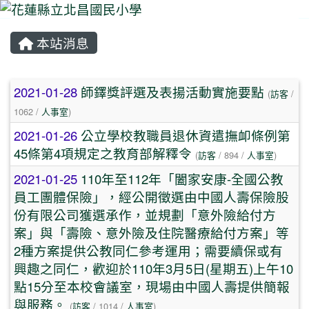
本站消息
⏸
文章列表
2021-01-28
師鐸獎評選及表揚活動實施要點
(
訪客
/
1062 /
人事室
)
2021-01-26
公立學校教職員退休資遣撫卹條例第
45條第4項規定之教育部解釋令
(
訪客
/ 894 /
人事室
)
2021-01-25
110年至112年「闔家安康-全國公教
員工團體保險」，經公開徵選由中國人壽保險股
份有限公司獲選承作，並規劃「意外險給付方
案」與「壽險、意外險及住院醫療給付方案」等
2種方案提供公教同仁參考運用；需要續保或有
興趣之同仁，歡迎於110年3月5日(星期五)上午10
點15分至本校會議室，現場由中國人壽提供簡報
與服務。
(
訪客
/ 1014 /
人事室
)