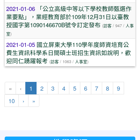
2021-01-06
「公立高級中等以下學校教師甄選作
業要點」，業經教育部於109年12月31日以臺教
授國字第1090146670B號令訂定發布
(
訪客
/ 947 /
人事
室
)
2021-01-05
國立屏東大學110學年度師資培育公
費生資訊科學系日間碩士班招生資訊如說明，歡
迎同仁踴躍報考
(
訪客
/ 1063 /
人事室
)
(目前頁次)
«
‹
1
2
3
4
5
6
7
8
9
下一頁
最後頁
10
›
»