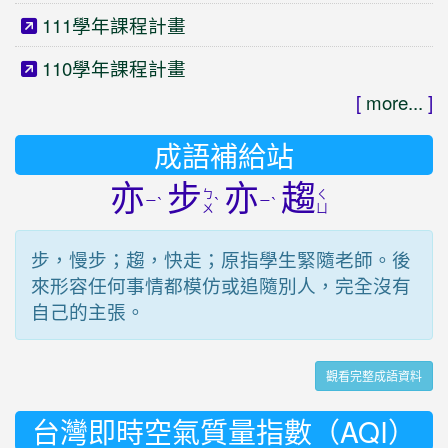
111學年課程計畫
110學年課程計畫
[
more...
]
成語補給站
亦
步
亦
趨
ㄅ
ㄑ
ㄧ
ˋ
ˋ
ㄧ
ˋ
ㄨ
ㄩ
步，慢步；趨，快走；原指學生緊隨老師。後
來形容任何事情都模仿或追隨別人，完全沒有
自己的主張。
觀看完整成語資料
台灣即時空氣質量指數（AQI）