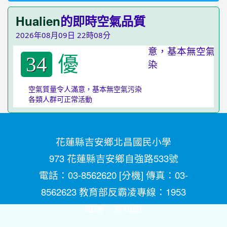
Hualien
的即時空氣品質
2026年08月09日 22時08分
優
34
空氣質量令人滿意，基本無空氣污染
各類人群可正常活動
花蓮縣吉安鄉北昌國民小學
973 花蓮縣吉安鄉自強路533號
電話：03-8562620 [
分機
] 傳真：03-
8562623 教育部反霸凌專線：1953
維護：
資訊組