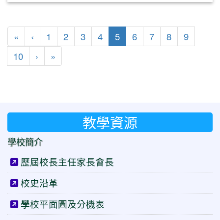
第一頁
上一頁
(目前頁次)
«
‹
1
2
3
4
5
6
7
8
9
下一頁
最後頁
10
›
»
教學資源
學校簡介
歷屆校長主任家長會長
校史沿革
學校平面圖及分機表