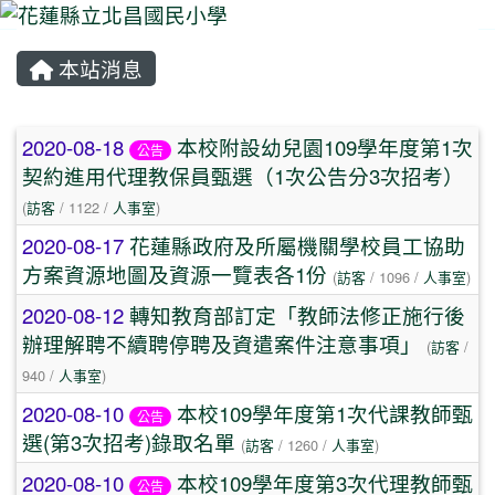
本站消息
⏸
文章列表
2020-08-18
本校附設幼兒園109學年度第1次
公告
契約進用代理教保員甄選（1次公告分3次招考）
(
訪客
/ 1122 /
人事室
)
2020-08-17
花蓮縣政府及所屬機關學校員工協助
方案資源地圖及資源一覽表各1份
(
訪客
/ 1096 /
人事室
)
2020-08-12
轉知教育部訂定「教師法修正施行後
辦理解聘不續聘停聘及資遣案件注意事項」
(
訪客
/
940 /
人事室
)
2020-08-10
本校109學年度第1次代課教師甄
公告
選(第3次招考)錄取名單
(
訪客
/ 1260 /
人事室
)
2020-08-10
本校109學年度第3次代理教師甄
公告