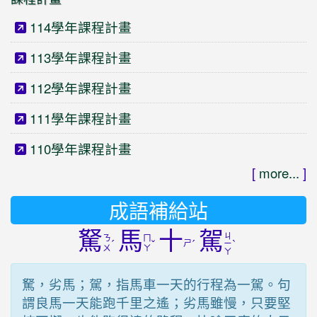
114學年課程計畫
113學年課程計畫
112學年課程計畫
111學年課程計畫
110學年課程計畫
[
more...
]
成語補給站
駑
馬
十
駕
ㄐ
ㄋ
ㄇ
ˊ
ˇ
ㄕ
ˊ
ˋ
ㄧ
ㄨ
ㄚ
ㄚ
駑，劣馬；駕，指馬車一天的行程為一駕。句
謂良馬一天能跑千里之遙；劣馬雖慢，只要堅