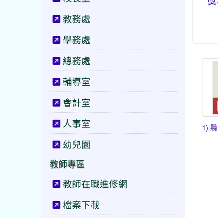
獎
教務處
學務處
總務處
輔導室
會計室
人事室
1) 
幼兒園
教師專區
教師在職進修網
檔案下載