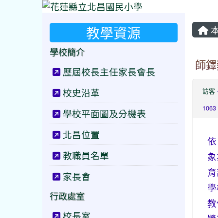
教學資源
本
學校簡介
師鐸
歷屆校長主任家長會長
校史沿革
訪客
1063
學校平面圖及分機表
北昌位置
依
教職員名單
象
育
家長會
學
行政處室
教
校長室