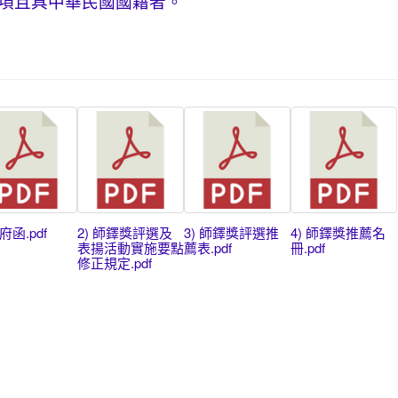
項且具中華民國國籍者。
縣府函.pdf
2) 師鐸獎評選及
3) 師鐸獎評選推
4) 師鐸獎推薦名
表揚活動實施要點
薦表.pdf
冊.pdf
修正規定.pdf