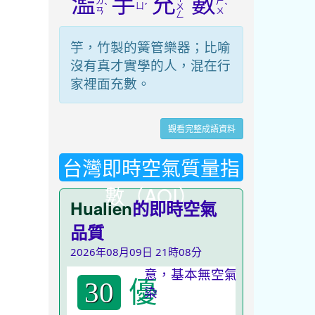
濫
竽
充
數
ㄌ
ㄕ
ˋ
ㄩ
ˊ
ˋ
ㄨ
ㄢ
ㄨ
ㄥ
竽，竹製的簧管樂器；比喻
沒有真才實學的人，混在行
家裡面充數。
觀看完整成語資料
台灣即時空氣質量指
數（AQI）
Hualien
的即時空氣
品質
2026年08月09日 21時08分
優
30