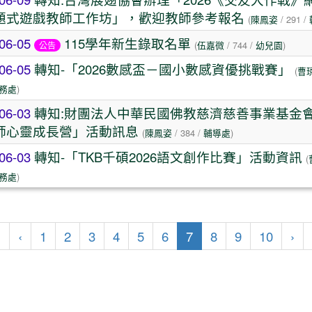
題式遊戲教師工作坊」，歡迎教師參考報名
(
陳鳳姿
/ 291 /
06-05
115學年新生錄取名單
(
伍嘉微
/ 744 /
幼兒園
)
公告
06-05
轉知-「2026數感盃－國小數感資優挑戰賽」
(
曹
務處
)
06-03
轉知:財團法人中華民國佛教慈濟慈善事業基金
師心靈成長營」活動訊息
(
陳鳳姿
/ 384 /
輔導處
)
06-03
轉知-「TKB千碩2026語文創作比賽」活動資訊
(
務處
)
第一頁
上一頁
(目前頁次)
下
«
‹
1
2
3
4
5
6
7
8
9
10
›