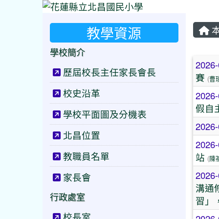
教學資源
本
學校簡介
文
2026-
歷屆校長主任家長會長
賽
(
曹
校史沿革
2026-
假自
學校平面圖及分機表
2026-
北昌位置
2026-
教職員名單
站
(
陳
2026-
家長會
溝通
行政處室
習」
校長室
2026-