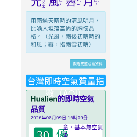
光
風
霽
月
ㄈ
ㄐ
ㄩ
ˋ
ˋ
ㄨ
ㄥ
ㄧ
ㄝ
ㄤ
用雨過天晴時的清風明月，
比喻人坦蕩高尚的胸懷品
格。（光風，雨後初晴時的
和風；霽，指雨雪初晴）
觀看完整成語資料
台灣即時空氣質量指
數（AQI）
Hualien
的即時空氣
品質
2026年08月09日 16時09分
優
30