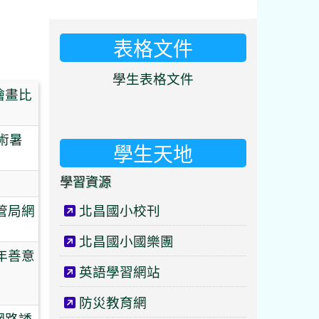
表格文件
⏸
學生表格文件
際繪畫比
術暑
學生天地
學習資源
管局網
北昌國小校刊
北昌國小國樂團
年善意
英語學習網站
防災教育網
網路誘