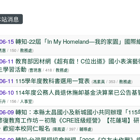
站消息
章列表
06-15
轉知-22屆「In My Homeland—我的家園」國
琇惠
/ 150 /
教務處
)
06-11
教育部因材網《超有戲！C位出道》國小表演藝
主學習活動
(
曹琇惠
/ 418 /
教務處
)
06-11
115學年度教科書選用一覽表
(
馮素真
/ 353 /
教務處
)
06-10
114年度公務人員退休撫卹基金決算業已公告基
祈卉
/ 156 /
人事室
)
06-09
轉知：本縣太昌國小及新城國小共同辦理「115
修復教育工作坊－初階《CRE班級經營》【花蓮場】研
，歡迎本校同仁報名
(
陳鳳姿
/ 397 /
輔導處
)
06-09
轉知:台灣展翅協會辦理「2026《交友大作戰》