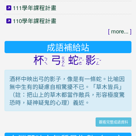
111學年課程計畫
110學年課程計畫
[
more...
]
成語補給站
杯
弓
蛇
影
ㄍ
ㄅ
ㄕ
ㄧ
ˊ
ˇ
ㄨ
ㄟ
ㄜ
ㄥ
ㄥ
酒杯中映出弓的影子，像是有一條蛇。比喻因
無中生有的疑慮自相驚擾不已。「草木皆兵」
（註：把山上的草木都當作敵兵，形容極度驚
恐時，疑神疑鬼的心理）義近。
觀看完整成語資料