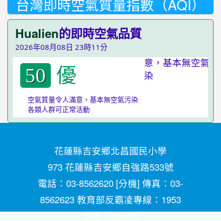
台灣即時空氣質量指數（AQI）
Hualien
的即時空氣品質
2026年08月08日 23時11分
優
50
空氣質量令人滿意，基本無空氣污染
各類人群可正常活動
花蓮縣吉安鄉北昌國民小學
973 花蓮縣吉安鄉自強路533號
電話：03-8562620 [
分機
] 傳真：03-
8562623 教育部反霸凌專線：1953
維護：
資訊組