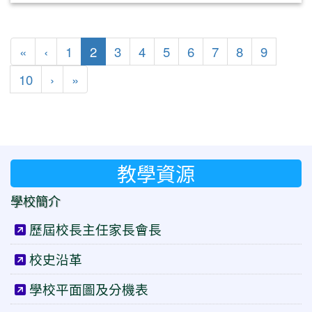
第一頁
上一頁
(目前頁次)
«
‹
1
2
3
4
5
6
7
8
9
下一頁
最後頁
10
›
»
教學資源
學校簡介
歷屆校長主任家長會長
校史沿革
學校平面圖及分機表