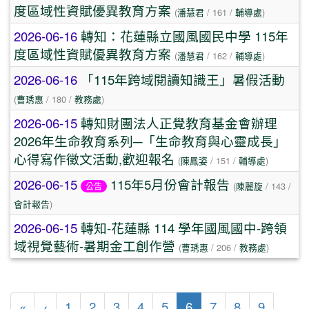
度區域性資賦優異教育方案
(
潘慧君
/ 161 /
輔導處
)
2026-06-16
轉知：花蓮縣立國風國民中學 115年
度區域性資賦優異教育方案
(
潘慧君
/ 162 /
輔導處
)
2026-06-16
「115年跨域閱讀知識王」暑假活動
(
曹琇惠
/ 180 /
教務處
)
2026-06-15
轉知財團法人正覺教育基金會辦理
2026年生命教育系列─「生命教育與心靈成長」
心得寫作徵文活動,歡迎報名
(
陳鳳姿
/ 151 /
輔導處
)
2026-06-15
115年5月份會計報告
(
陳麗旋
/ 143 /
公告
會計報告
)
2026-06-15
轉知-花蓮縣 114 學年國風國中-跨領
域視覺藝術-暑期金工創作營
(
曹琇惠
/ 206 /
教務處
)
第一頁
上一頁
(目前頁次)
«
‹
1
2
3
4
5
6
7
8
9