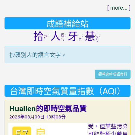
[
more...
]
成語補給站
拾
人
牙
慧
ㄏ
ㄖ
ㄧ
ㄕ
ˊ
ˊ
ˊ
ˋ
ㄨ
ㄣ
ㄚ
ㄟ
抄襲別人的語言文字。
觀看完整成語資料
台灣即時空氣質量指數（AQI）
Hualien
的即時空氣品質
2026年08月09日 13時08分
良
57