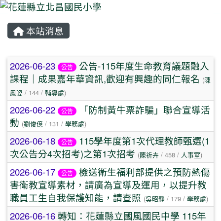
本站消息
⏸
文章列表
2026-06-23
公告-115年度生命教育議題融入
公告
課程｜成果嘉年華資訊,歡迎有興趣的同仁報名
(
陳
鳳姿
/ 144 /
輔導處
)
2026-06-22
「防制黃牛票詐騙」聯合宣導活
公告
動
(
劉俊億
/ 131 /
學務處
)
2026-06-18
115學年度第1次代理教師甄選(1
公告
次公告分4次招考)之第1次招考
(
陳祈卉
/ 458 /
人事室
)
2026-06-17
檢送衛生福利部提供之預防熱傷
公告
害衛教宣導素材，請廣為宣導及運用，以提升教
職員工生自我保護知能，請查照
(
吳昭靜
/ 179 /
學務處
)
2026-06-16
轉知：花蓮縣立國風國民中學 115年