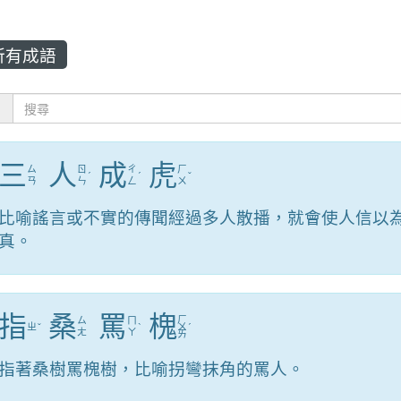
所有成語
：
三
人
成
虎
ㄙ
ㄖ
ㄔ
ㄏ
ˊ
ˊ
ˇ
ㄢ
ㄣ
ㄥ
ㄨ
比喻謠言或不實的傳聞經過多人散播，就會使人信以
真。
指
桑
罵
槐
ㄏ
ㄙ
ㄇ
ㄓ
ˇ
ˋ
ㄨ
ˊ
ㄤ
ㄚ
ㄞ
指著桑樹罵槐樹，比喻拐彎抹角的罵人。