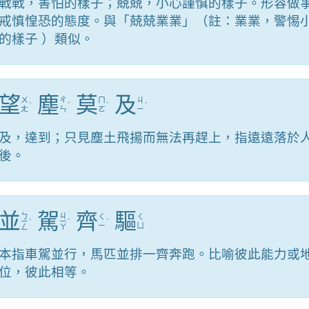
戰戰，害怕的樣子；兢兢，小心謹慎的樣子。形容做
戒慎惶恐的態度。與「兢兢業業」（註：業業，警惕
的樣子 ）類似。
望
塵
莫
及
ㄨ
ㄔ
ㄇ
ㄐ
ˋ
ˊ
ˋ
ˊ
ㄤ
ㄣ
ㄛ
ㄧ
及，達到；只見塵土飛揚而無法再趕上，指遠遠落於
後。
並
駕
齊
驅
ㄅ
ㄐ
ㄑ
ㄑ
ㄧ
ˋ
ㄧ
ˋ
ˊ
ㄧ
ㄩ
ㄥ
ㄚ
本指車駕並行，馬匹並排一齊奔跑。比喻彼此能力或
位，彼此相等。