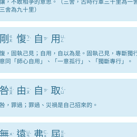
讓，不敢相爭的意思。（三舍，古時行軍三十里為一
三舍為九十里）
剛
愎
自
用
ㄍ
ㄅ
ㄩ
ˋ
ㄗ
ˋ
ˋ
ㄤ
ㄧ
ㄥ
愎，固執己見；自用，自以為是。固執己見，專斷獨
意同「師心自用」、「一意孤行」、「獨斷專行」。
咎
由
自
取
ㄐ
ㄧ
ㄑ
ㄧ
ˋ
ˊ
ㄗ
ˋ
ˇ
ㄡ
ㄩ
ㄡ
咎，罪過；罪過、災禍是自己招來的。
無
遠
弗
屆
ㄐ
ㄩ
ㄈ
ㄨ
ˊ
ˇ
ˊ
ㄧ
ˋ
ㄢ
ㄨ
ㄝ