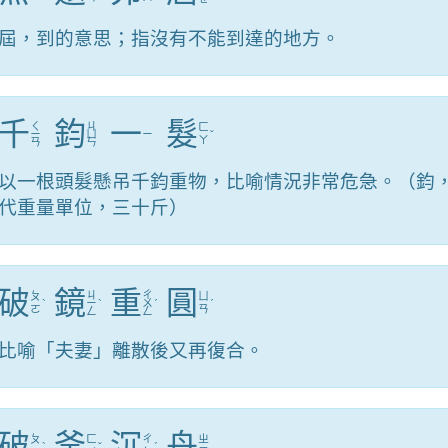
屆，到的意思；指沒有不能到達的地方。
千
鈞
一
髮
ㄑ
ㄐ
ㄈ
ㄧ
ㄩ
ㄧ
ˇ
ㄚ
ㄢ
ㄣ
以一根頭髮懸吊千鈞重物，比喻情況非常危急。（鈞
代重量單位，三十斤）
破
鏡
重
圓
ㄐ
ㄔ
ㄆ
ㄩ
ˋ
ㄧ
ˋ
ㄨ
ˊ
ˊ
ㄛ
ㄢ
ㄥ
ㄥ
比喻「夫妻」離散後又再復合。
破
釜
沉
舟
ㄆ
ㄈ
ㄔ
ㄓ
ˋ
ˇ
ˊ