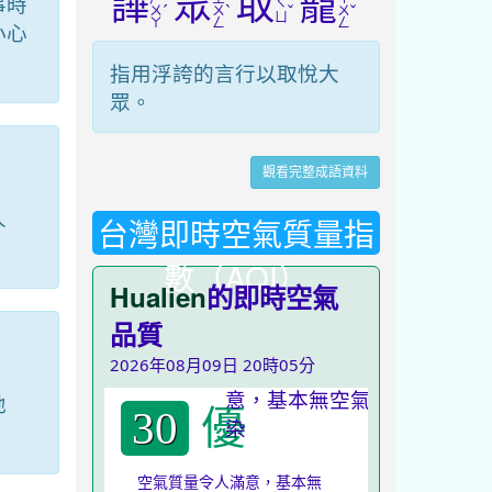
譁
眾
取
寵
事時
ㄑ
ˊ
ˋ
ˇ
ˇ
ㄨ
ㄨ
ㄨ
ㄩ
ㄚ
ㄥ
ㄥ
小心
指用浮誇的言行以取悅大
眾。
觀看完整成語資料
人
台灣即時空氣質量指
數（AQI）
Hualien
的即時空氣
品質
2026年08月09日 20時05分
地
優
30
空氣質量令人滿意，基本無