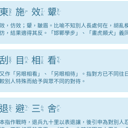
東
施
效
顰
ㄉ
ㄒ
ㄆ
ㄨ
ㄕ
ㄧ
ˋ
ㄧ
ˊ
ㄥ
ㄠ
ㄣ
效，仿效；顰，皺眉。比喻不知別人長處何在，胡亂
仿，結果適得其反。「邯鄲學步」、「畫虎類犬」義
刮
目
相
看
ㄍ
ㄒ
ㄇ
ㄎ
ㄨ
ˋ
ㄧ
ˋ
ㄨ
ㄢ
ㄚ
ㄤ
又作「另眼相看」、「另眼相待」。指對方已不同往
較別人特殊而給予與眾不同的對待。
退
避
三
舍
ㄊ
ㄅ
ㄙ
ㄕ
ㄨ
ˋ
ˋ
ˋ
ㄧ
ㄢ
ㄜ
ㄟ
本指作戰時，退兵九十里以表退讓，後引申為對別人