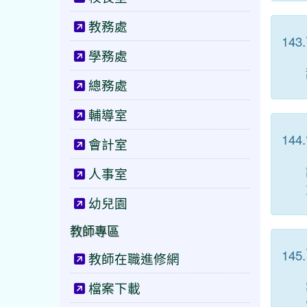
教務處
143.
學務處
總務處
輔導室
144.
會計室
人事室
幼兒園
教師專區
145.
教師在職進修網
檔案下載