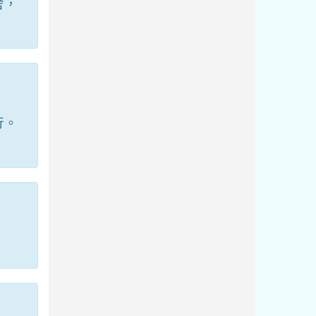
舍，
行。