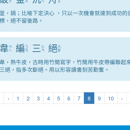
ㄛ
ㄨ
ㄣ
ㄡ
釜，鍋；比喻下定決心 ，只以一次機會就達到成功的
標，絕不留後路。
韋
編
三
絕
ㄅ
ㄐ
ㄨ
ㄙ
ˊ
ㄧ
ㄩ
ˊ
ㄟ
ㄢ
ㄢ
ㄝ
韋，熟牛皮，古時用竹簡寫字，竹簡用牛皮帶編聯起
三絕，指多次斷絕。用以形容讀書刻苦勤奮。
第一頁
上一頁
(目前頁次)
下
«
‹
1
2
3
4
5
6
7
8
9
10
›