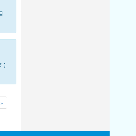
目
來；
一頁
最後頁
»