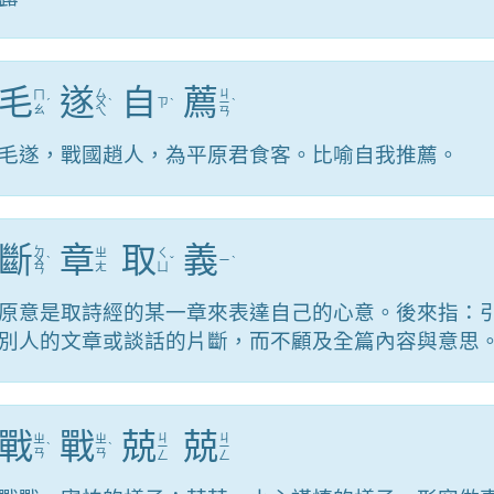
毛
遂
自
薦
ㄙ
ㄐ
ㄇ
ˊ
ㄨ
ˋ
ㄗ
ˋ
ㄧ
ˋ
ㄠ
ㄟ
ㄢ
毛遂，戰國趙人，為平原君食客。比喻自我推薦。
斷
章
取
義
ㄉ
ㄓ
ㄑ
ㄨ
ˋ
ˇ
ㄧ
ˋ
ㄤ
ㄩ
ㄢ
原意是取詩經的某一章來表達自己的心意。後來指：
別人的文章或談話的片斷，而不顧及全篇內容與意思
戰
戰
兢
兢
ㄐ
ㄐ
ㄓ
ㄓ
ˋ
ˋ
ㄧ
ㄧ
ㄢ
ㄢ
ㄥ
ㄥ