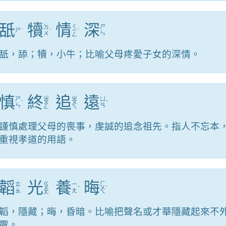
舐
犢
情
深
ㄑ
ㄉ
ㄕ
ㄕ
ˋ
ˊ
ㄧ
ˊ
ㄨ
ㄣ
ㄥ
舐，舔；犢，小牛；比喻父母疼愛子女的深情。
慎
終
追
遠
ㄓ
ㄓ
ㄕ
ㄩ
ˋ
ㄨ
ㄨ
ˇ
ㄣ
ㄢ
ㄥ
ㄟ
謹慎處理父母的喪事，虔誠的追念祖先。指人不忘本
重視孝道的用語。
韜
光
養
晦
ㄍ
ㄏ
ㄊ
ㄧ
ㄨ
ˇ
ㄨ
ˋ
ㄠ
ㄤ
ㄤ
ㄟ
韜，隱藏；晦，昏暗。比喻把聲名或才華隱藏起來不
露。