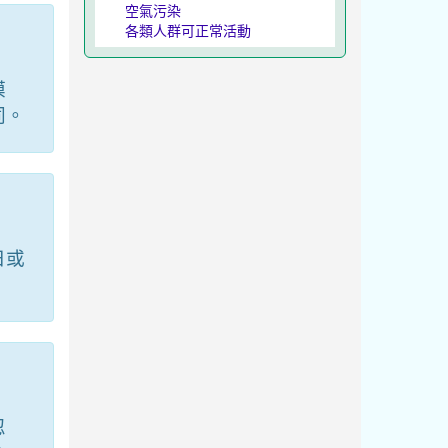
空氣污染
各類人群可正常活動
模
同。
日或
忍