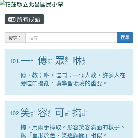
所有成語
⏸
搜尋：
搜尋
一
傅
眾
咻
ㄓ
ㄒ
101.
ㄈ
ㄧ
ˋ
ㄨ
ˋ
ㄧ
ㄨ
ㄥ
ㄡ
傅，教；咻，喧鬧；一個人教，許多人在
旁喧鬧擾亂。喻學習環境的重要。
笑
容
可
掬
ㄒ
ㄖ
102.
ㄎ
ㄐ
ㄧ
ˋ
ㄨ
ˊ
ˇ
ˊ
ㄜ
ㄩ
ㄠ
ㄥ
掬，用兩手捧取。形容笑容滿面的樣子。
與「喜形於色、笑逐顏開」相似。