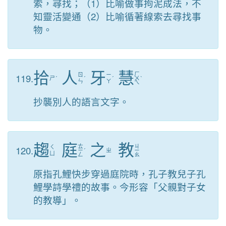
索，尋找；（1）比喻做事拘泥成法，不
知靈活變通（2）比喻循著線索去尋找事
物。
拾
人
牙
慧
ㄏ
119.
ㄖ
ㄧ
ㄕ
ˊ
ˊ
ˊ
ㄨ
ˋ
ㄣ
ㄚ
ㄟ
抄襲別人的語言文字。
趨
庭
之
教
ㄊ
ㄐ
120.
ㄑ
ㄧ
ˊ
ㄓ
ㄧ
ㄩ
ㄥ
ㄠ
原指孔鯉快步穿過庭院時，孔子教兒子孔
鯉學詩學禮的故事。今形容「父親對子女
的教導」。