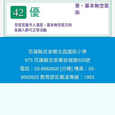
優
42
空氣質量令人滿意，基本無空氣污染
各類人群可正常活動
花蓮縣吉安鄉北昌國民小學
973 花蓮縣吉安鄉自強路533號
電話：03-8562620 [
分機
] 傳真：03-
8562623 教育部反霸凌專線：1953
維護：
資訊組