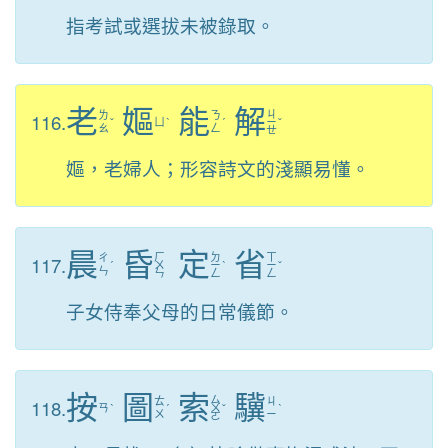
指考試或選拔未被錄取。
老
嫗
能
解
ㄐ
116.
ㄌ
ㄋ
ˇ
ㄩ
ˋ
ˊ
ㄧ
ˇ
ㄠ
ㄥ
ㄝ
嫗，老婦人；形容詩文的淺顯易懂。
晨
昏
定
省
ㄏ
ㄉ
ㄒ
117.
ㄔ
ˊ
ㄨ
ㄧ
ˋ
ㄧ
ˇ
ㄣ
ㄣ
ㄥ
ㄥ
子女侍奉父母的日常儀節。
按
圖
索
驥
ㄙ
118.
ㄊ
ㄐ
ㄢ
ˋ
ˊ
ㄨ
ˇ
ˋ
ㄨ
ㄧ
ㄛ