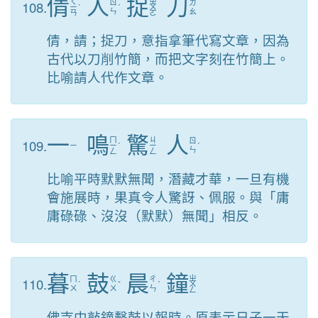
倩
人
捉
刀
ㄑ
ㄓ
108.
ㄖ
ㄉ
ㄧ
ˋ
ˊ
ㄨ
ㄣ
ㄠ
ㄢ
ㄛ
倩，請；捉刀，意指拿筆代寫文章，因為
古代以刀削竹簡，而把文字刻在竹簡上。
比喻請人代作文章。
一
鳴
驚
人
ㄇ
ㄐ
109.
ㄖ
ㄧ
ㄧ
ˊ
ㄧ
ˊ
ㄣ
ㄥ
ㄥ
比喻平時默默無聞，潛藏才華，一旦有機
會施展時，果真令人驚訝、佩服。與「庸
庸碌碌、沒沒（默默）無聞」相反。
暮
鼓
晨
鐘
ㄓ
110.
ㄇ
ㄍ
ㄔ
ˋ
ˇ
ˊ
ㄨ
ㄨ
ㄨ
ㄣ
ㄥ
佛寺中敲鐘擊鼓以報時。原表示日子一天