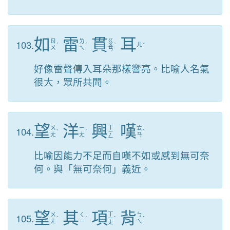
如
雷
貫
耳
ㄍ
103.
ㄖ
ㄌ
ˊ
ˊ
ㄨ
ˋ
ㄦ
ˇ
ㄨ
ㄟ
ㄢ
好像雷聲傳入耳朵那樣響亮。比喻人名氣
很大，眾所共聞。
望
洋
興
嘆
ㄒ
104.
ㄨ
ㄧ
ㄊ
ˋ
ˊ
ㄧ
ˋ
ㄤ
ㄤ
ㄢ
ㄥ
比喻因能力不足而自嘆不如或感到無可奈
何。與「無可奈何」義近。
望
其
項
背
ㄒ
105.
ㄨ
ㄑ
ㄅ
ˋ
ˊ
ㄧ
ˋ
ˋ
ㄤ
ㄧ
ㄟ
ㄤ