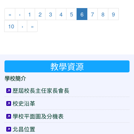
第一頁
上一頁
(目前頁次)
«
‹
1
2
3
4
5
6
7
8
9
下一頁
最後頁
10
›
»
教學資源
學校簡介
歷屆校長主任家長會長
校史沿革
學校平面圖及分機表
北昌位置