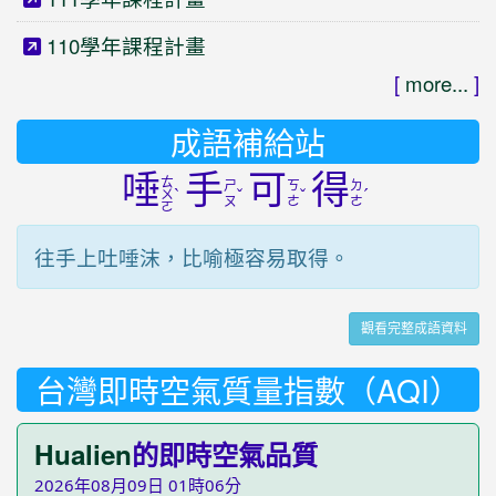
110學年課程計畫
[
more...
]
成語補給站
唾
手
可
得
ㄊ
ㄕ
ㄎ
ㄉ
ˋ
ˇ
ˇ
ˊ
ㄨ
ㄡ
ㄜ
ㄜ
ㄛ
往手上吐唾沫，比喻極容易取得。
觀看完整成語資料
台灣即時空氣質量指數（AQI）
Hualien
的即時空氣品質
2026年08月09日 01時06分