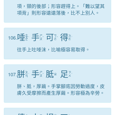
項，頸的後部；形容趕得上。「難以望其
項背」則形容遠遠落後，比不上別人。
唾
手
可
得
ㄊ
106.
ㄕ
ㄎ
ㄉ
ㄨ
ˋ
ˇ
ˇ
ˊ
ㄡ
ㄜ
ㄜ
ㄛ
往手上吐唾沫，比喻極容易取得。
胼
手
胝
足
ㄆ
107.
ㄕ
ㄗ
ㄧ
ˊ
ˇ
ㄓ
ˊ
ㄡ
ㄨ
ㄢ
胼、胝，厚繭。手掌腳底因勞動過度，皮
膚久受摩擦而產生厚繭。形容極為辛勞。