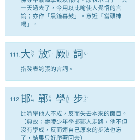
一天過去了，今用以比喻使人覺悟的言
論；亦作「晨鐘暮鼓」。意近「當頭棒
喝」。
大
放
厥
詞
ㄐ
111.
ㄉ
ㄈ
ˋ
ˋ
ㄩ
ˊ
ㄘ
ˊ
ㄚ
ㄤ
ㄝ
指發表誇張的言詞。
邯
鄲
學
步
ㄒ
112.
ㄏ
ㄉ
ㄅ
ˊ
ㄩ
ˊ
ˋ
ㄢ
ㄢ
ㄨ
ㄝ
比喻學他人不成，反而失去本來的面目。
（典故：壽陵少年學邯鄲人走路，他不但
沒有學成，反而連自己原來的步法也忘
了，結果只好爬著回去）