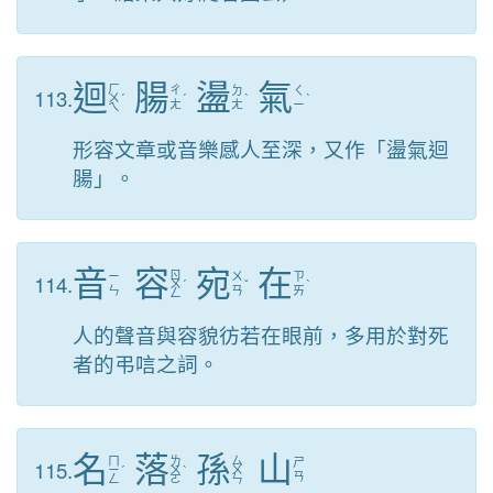
迴
腸
盪
氣
ㄏ
113.
ㄔ
ㄉ
ㄑ
ㄨ
ˊ
ˊ
ˋ
ˋ
ㄤ
ㄤ
ㄧ
ㄟ
形容文章或音樂感人至深，又作「盪氣迴
腸」。
音
容
宛
在
ㄖ
114.
ㄧ
ㄨ
ㄗ
ㄨ
ˊ
ˇ
ˋ
ㄣ
ㄢ
ㄞ
ㄥ
人的聲音與容貌彷若在眼前，多用於對死
者的弔唁之詞。
名
落
孫
山
ㄇ
ㄌ
ㄙ
115.
ㄕ
ㄧ
ˊ
ㄨ
ˋ
ㄨ
ㄢ
ㄥ
ㄛ
ㄣ