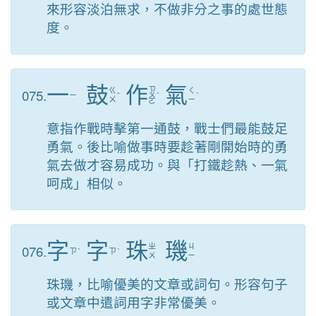
來形容淡泊無求，不做非分之事的處世態
度。
一
鼓
作
氣
ㄗ
075.
ㄍ
ㄑ
ㄧ
ˇ
ㄨ
ˋ
ˋ
ㄨ
ㄧ
ㄛ
意指作戰時擊第一通鼓，戰士們最能鼓足
勇氣。後比喻做事時要趁著剛開始時的勇
氣去做才容易成功。與「打鐵趁熱、一氣
呵成」相似。
字
字
珠
璣
076.
ㄓ
ㄐ
ㄗ
ˋ
ㄗ
ˋ
ㄨ
ㄧ
珠璣，比喻優美的文章或詞句。形容句子
或文章中遣詞用字非常優美。