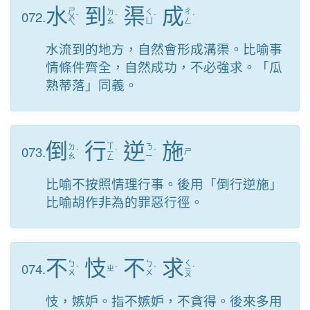
水
到
渠
成
ㄕ
072.
ㄉ
ㄑ
ㄔ
ㄨ
ˇ
ˋ
ˊ
ˊ
ㄠ
ㄩ
ㄥ
ㄟ
水流到的地方，自然會形成溝渠。比喻事
情條件齊全，自然成功，不必強求。「瓜
熟蒂落」同義。
倒
行
逆
施
ㄒ
073.
ㄉ
ㄋ
ˋ
ㄧ
ˊ
ˋ
ㄕ
ㄠ
ㄧ
ㄥ
比喻不按照情理行事。後用「倒行逆施」
比喻胡作非為的罪惡行徑。
不
忮
不
求
ㄑ
074.
ㄅ
ㄅ
ˋ
ㄓ
ˋ
ˋ
ㄧ
ˊ
ㄨ
ㄨ
ㄡ
忮，嫉妒。指不嫉妒，不貪得。後來多用