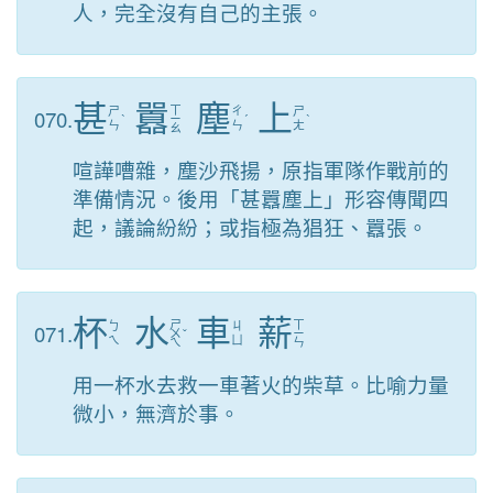
人，完全沒有自己的主張。
甚
囂
塵
上
ㄒ
070.
ㄕ
ㄔ
ㄕ
ˋ
ㄧ
ˊ
ˋ
ㄣ
ㄣ
ㄤ
ㄠ
喧譁嘈雜，塵沙飛揚，原指軍隊作戰前的
準備情況。後用「甚囂塵上」形容傳聞四
起，議論紛紛；或指極為猖狂、囂張。
杯
水
車
薪
ㄕ
ㄒ
071.
ㄅ
ㄐ
ㄨ
ˇ
ㄧ
ㄟ
ㄩ
ㄟ
ㄣ
用一杯水去救一車著火的柴草。比喻力量
微小，無濟於事。