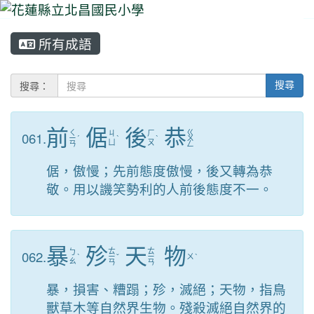
所有成語
⏸
搜尋：
搜尋
前
倨
後
恭
ㄑ
ㄍ
061.
ㄐ
ㄏ
ㄧ
ˊ
ˋ
ˋ
ㄨ
ㄩ
ㄡ
ㄢ
ㄥ
倨，傲慢；先前態度傲慢，後又轉為恭
敬。用以譏笑勢利的人前後態度不一。
暴
殄
天
物
ㄊ
ㄊ
062.
ㄅ
ˋ
ㄧ
ˇ
ㄧ
ㄨ
ˋ
ㄠ
ㄢ
ㄢ
暴，損害、糟蹋；殄，滅絕；天物，指鳥
獸草木等自然界生物。殘殺滅絕自然界的