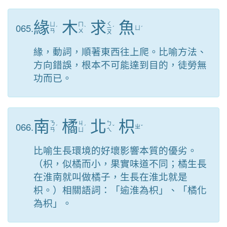
緣
木
求
魚
ㄑ
065.
ㄩ
ㄇ
ˊ
ˋ
ㄧ
ˊ
ㄩ
ˊ
ㄢ
ㄨ
ㄡ
緣，動詞，順著東西往上爬。比喻方法、
方向錯誤，根本不可能達到目的，徒勞無
功而已。
南
橘
北
枳
066.
ㄋ
ㄐ
ㄅ
ˊ
ˊ
ˇ
ㄓ
ˇ
ㄢ
ㄩ
ㄟ
比喻生長環境的好壞影響本質的優劣。
（枳，似橘而小，果實味道不同；橘生長
在淮南就叫做橘子，生長在淮北就是
枳。）相關語詞：「逾淮為枳」、「橘化
為枳」。