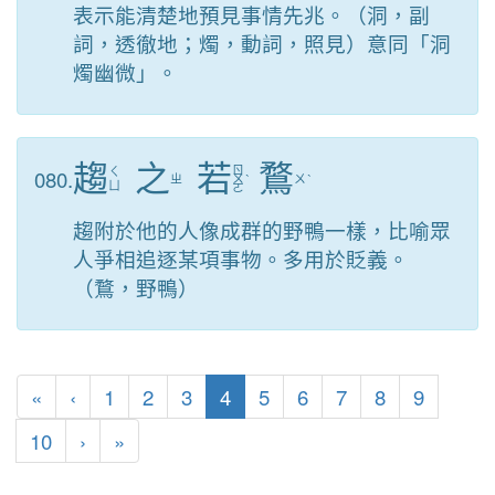
表示能清楚地預見事情先兆。（洞，副
詞，透徹地；燭，動詞，照見）意同「洞
燭幽微」。
趨
之
若
鶩
ㄖ
080.
ㄑ
ㄓ
ㄨ
ˋ
ㄨ
ˋ
ㄩ
ㄛ
趨附於他的人像成群的野鴨一樣，比喻眾
人爭相追逐某項事物。多用於貶義。
（鶩，野鴨）
第一頁
上一頁
(目前頁次)
«
‹
1
2
3
4
5
6
7
8
9
下一頁
最後頁
10
›
»