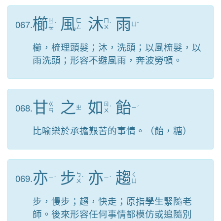
櫛
風
沐
雨
ㄐ
067.
ㄈ
ㄇ
ㄧ
ˊ
ˋ
ㄩ
ˇ
ㄥ
ㄨ
ㄝ
櫛，梳理頭髮；沐，洗頭；以風梳髮，以
雨洗頭；形容不避風雨，奔波勞頓。
甘
之
如
飴
068.
ㄍ
ㄖ
ㄓ
ˊ
ㄧ
ˊ
ㄢ
ㄨ
比喻樂於承擔艱苦的事情。（飴，糖）
亦
步
亦
趨
069.
ㄅ
ㄑ
ㄧ
ˋ
ˋ
ㄧ
ˋ
ㄨ
ㄩ
步，慢步；趨，快走；原指學生緊隨老
師。後來形容任何事情都模仿或追隨別