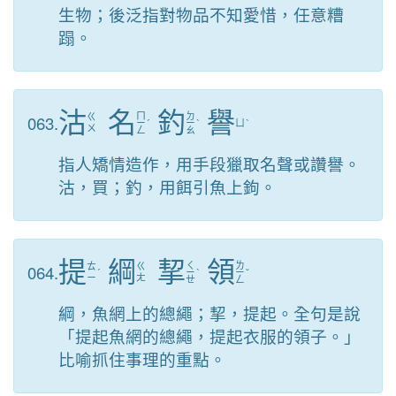
生物；後泛指對物品不知愛惜，任意糟
蹋。
沽
名
釣
譽
ㄇ
ㄉ
063.
ㄍ
ㄧ
ˊ
ㄧ
ˋ
ㄩ
ˋ
ㄨ
ㄥ
ㄠ
指人矯情造作，用手段獵取名聲或讚譽。
沽，買；釣，用餌引魚上鉤。
提
綱
挈
領
ㄑ
ㄌ
064.
ㄊ
ㄍ
ˊ
ㄧ
ˋ
ㄧ
ˇ
ㄧ
ㄤ
ㄝ
ㄥ
綱，魚網上的總繩；挈，提起。全句是說
「提起魚網的總繩，提起衣服的領子。」
比喻抓住事理的重點。