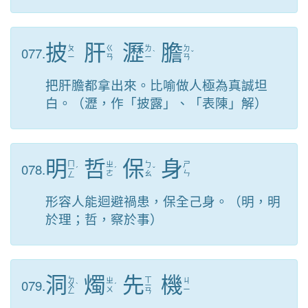
披
肝
瀝
膽
077.
ㄆ
ㄍ
ㄌ
ㄉ
ˋ
ˇ
ㄧ
ㄢ
ㄧ
ㄢ
把肝膽都拿出來。比喻做人極為真誠坦
白。（瀝，作「披露」、「表陳」解）
明
哲
保
身
ㄇ
078.
ㄓ
ㄅ
ㄕ
ㄧ
ˊ
ˊ
ˇ
ㄜ
ㄠ
ㄣ
ㄥ
形容人能迴避禍患，保全己身。（明，明
於理；哲，察於事）
洞
燭
先
機
ㄉ
ㄒ
079.
ㄓ
ㄐ
ㄨ
ˋ
ˊ
ㄧ
ㄨ
ㄧ
ㄥ
ㄢ