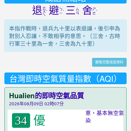
退
避
三
舍
ㄊ
ㄅ
ㄙ
ㄕ
ˋ
ˋ
ˋ
ㄨ
ㄧ
ㄢ
ㄜ
ㄟ
本指作戰時，退兵九十里以表退讓，後引申為
對別人忍讓，不敢相爭的意思。（三舍，古時
行軍三十里為一舍，三舍為九十里）
觀看完整成語資料
台灣即時空氣質量指數（AQI）
Hualien
的即時空氣品質
2026年08月09日 02時07分
優
34