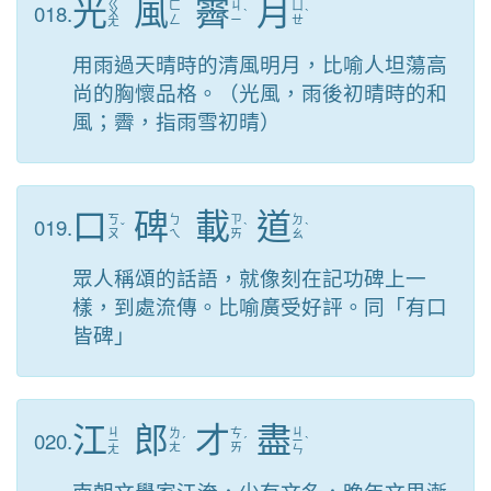
光
風
霽
月
ㄍ
018.
ㄈ
ㄐ
ㄩ
ㄨ
ˋ
ˋ
ㄥ
ㄧ
ㄝ
ㄤ
用雨過天晴時的清風明月，比喻人坦蕩高
尚的胸懷品格。（光風，雨後初晴時的和
風；霽，指雨雪初晴）
口
碑
載
道
019.
ㄎ
ㄅ
ㄗ
ㄉ
ˇ
ˋ
ˋ
ㄡ
ㄟ
ㄞ
ㄠ
眾人稱頌的話語，就像刻在記功碑上一
樣，到處流傳。比喻廣受好評。同「有口
皆碑」
江
郎
才
盡
ㄐ
ㄐ
020.
ㄌ
ㄘ
ㄧ
ˊ
ˊ
ㄧ
ˋ
ㄤ
ㄞ
ㄤ
ㄣ