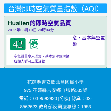
台灣即時空氣質量指數（AQI）
Hualien
的即時空氣品質
2026年08月10日 20時04分
優
42
空氣質量令人滿意，基本無空氣污染
各類人群可正常活動
花蓮縣吉安鄉北昌國民小學
973 花蓮縣吉安鄉自強路533號
電話：03-8562620 [
分機
] 傳真：03-
8562623 教育部反霸凌專線：1953