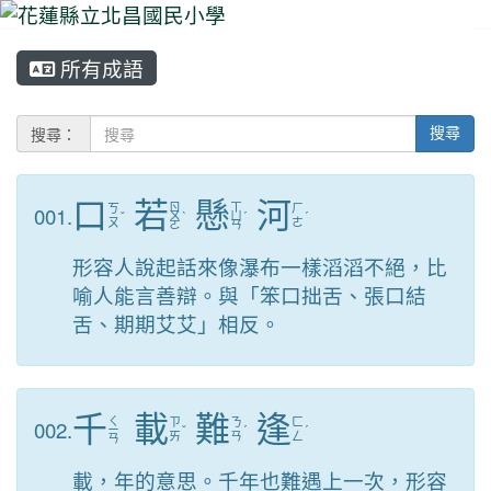
所有成語
⏸
搜尋：
搜尋
口
若
懸
河
ㄖ
ㄒ
001.
ㄎ
ㄏ
ˇ
ㄨ
ˋ
ㄩ
ˊ
ˊ
ㄡ
ㄜ
ㄛ
ㄢ
形容人說起話來像瀑布一樣滔滔不絕，比
喻人能言善辯。與「笨口拙舌、張口結
舌、期期艾艾」相反。
千
載
難
逢
ㄑ
002.
ㄗ
ㄋ
ㄈ
ㄧ
ˇ
ˊ
ˊ
ㄞ
ㄢ
ㄥ
ㄢ
載，年的意思。千年也難遇上一次，形容