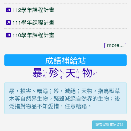
112學年課程計畫
111學年課程計畫
110學年課程計畫
[
more...
]
成語補給站
暴
殄
天
物
ㄊ
ㄊ
ㄅ
ˋ
ˇ
ㄨ
ˋ
ㄧ
ㄧ
ㄠ
ㄢ
ㄢ
暴，損害、糟蹋；殄，滅絕；天物，指鳥獸草
木等自然界生物。殘殺滅絕自然界的生物；後
泛指對物品不知愛惜，任意糟蹋。
觀看完整成語資料