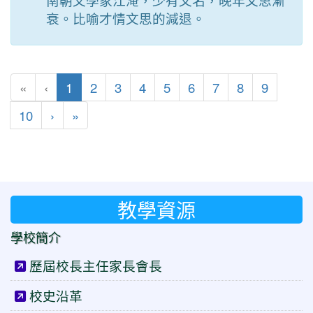
南朝文學家江淹，少有文名，晚年文思漸
衰。比喻才情文思的減退。
(目前頁次)
«
‹
1
2
3
4
5
6
7
8
9
下一頁
最後頁
10
›
»
教學資源
學校簡介
歷屆校長主任家長會長
校史沿革