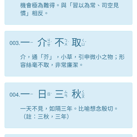
機會極為難得。與「習以為常、司空見
慣」相反。
一
介
不
取
ㄐ
003.
ㄅ
ㄑ
ㄧ
ㄧ
ˋ
ˋ
ˇ
ㄨ
ㄩ
ㄝ
介，通「芥」，小草，引申微小之物；形
容絲毫不取，非常廉潔。
一
日
三
秋
ㄑ
004.
ㄙ
ㄧ
ㄖ
ˋ
ㄧ
ㄢ
ㄡ
一天不見，如隔三年。比喻想念殷切。
（註：三秋，三年）