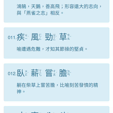
鴻鵠，天鵝，善高飛；形容遠大的志向，
與「燕雀之志」相反。
疾
風
勁
草
ㄐ
011.
ㄐ
ㄈ
ㄘ
ˊ
ㄧ
ˋ
ˇ
ㄧ
ㄥ
ㄠ
ㄥ
喻遭遇危難，才知其節操的堅貞。
臥
薪
嘗
膽
ㄒ
012.
ㄨ
ㄔ
ㄉ
ˋ
ㄧ
ˊ
ˇ
ㄛ
ㄤ
ㄢ
ㄣ
躺在柴草上嘗苦膽，比喻刻苦發憤的精
神。