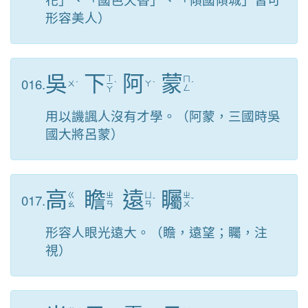
形容美人）
吳
下
阿
蒙
ㄒ
016.
ㄇ
ㄨ
ˊ
ㄧ
ˋ
ㄚ
ˋ
ˊ
ㄥ
ㄚ
用以譏諷人沒有才學。（阿蒙，三國時吳
國大將呂蒙）
高
瞻
遠
矚
017.
ㄍ
ㄓ
ㄩ
ㄓ
ˇ
ˇ
ㄠ
ㄢ
ㄢ
ㄨ
形容人眼光遠大。（瞻，遠望；矚，注
視）