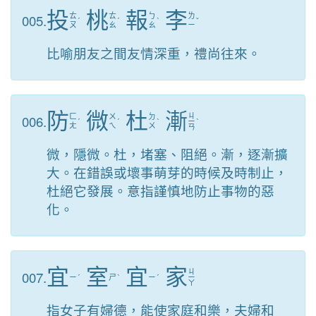
投
桃
報
李
005.
ㄊ
ㄊ
ㄅ
ㄌ
ˊ
ˊ
ˋ
ˇ
ㄡ
ㄠ
ㄠ
ㄧ
比喻朋友之間友情深重，禮尚往來。
防
微
杜
漸
ㄐ
006.
ㄈ
ㄨ
ㄉ
ˊ
ˊ
ˋ
ㄧ
ˋ
ㄤ
ㄟ
ㄨ
ㄢ
微，隱微。杜，堵塞、阻絕。漸，逐漸擴
大。在錯誤或壞事萌芽的時候及時制止，
杜絕它發展。意指謹慎地防止事物的惡
化。
宜
室
宜
家
ㄐ
007.
ㄧ
ˊ
ㄕ
ˋ
ㄧ
ˊ
ㄧ
ㄚ
指女子有婦德，能使家庭和樂，夫婦和