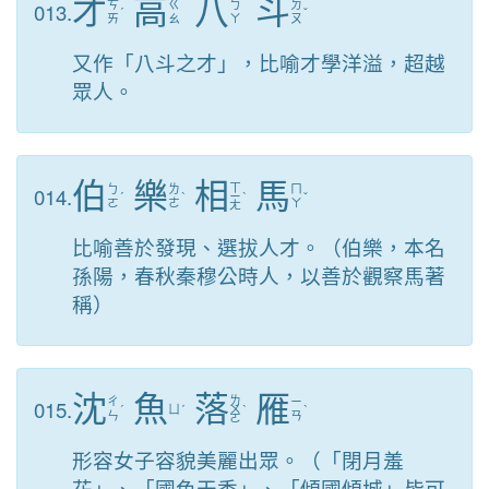
才
高
八
斗
013.
ㄘ
ㄍ
ㄅ
ㄉ
ˊ
ˇ
ㄞ
ㄠ
ㄚ
ㄡ
又作「八斗之才」，比喻才學洋溢，超越
眾人。
伯
樂
相
馬
ㄒ
014.
ㄅ
ㄌ
ㄇ
ˊ
ˋ
ㄧ
ˋ
ˇ
ㄛ
ㄜ
ㄚ
ㄤ
比喻善於發現、選拔人才。（伯樂，本名
孫陽，春秋秦穆公時人，以善於觀察馬著
稱）
沈
魚
落
雁
ㄌ
015.
ㄔ
ㄧ
ˊ
ㄩ
ˊ
ㄨ
ˋ
ˋ
ㄣ
ㄢ
ㄛ
形容女子容貌美麗出眾。（「閉月羞
花」、「國色天香」、「傾國傾城」皆可