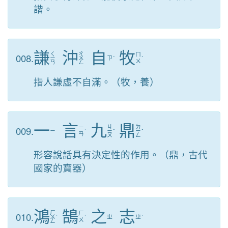
諧。
謙
沖
自
牧
ㄑ
ㄔ
008.
ㄇ
ㄧ
ㄨ
ㄗ
ˋ
ˋ
ㄨ
ㄢ
ㄥ
指人謙虛不自滿。（牧，養）
一
言
九
鼎
ㄐ
ㄉ
009.
ㄧ
ㄧ
ˊ
ㄧ
ˇ
ㄧ
ˇ
ㄢ
ㄡ
ㄥ
形容說話具有決定性的作用。（鼎，古代
國家的寶器）
鴻
鵠
之
志
ㄏ
010.
ㄏ
ㄨ
ˊ
ˊ
ㄓ
ㄓ
ˋ
ㄨ
ㄥ