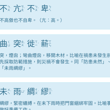
不
亢
不
卑
ㄅ
ㄎ
ㄅ
ㄅ
ˋ
ˋ
ˋ
ㄨ
ㄤ
ㄨ
ㄟ
不高傲也不自卑。（亢：高。）
曲
突
徙
薪
ㄒ
ㄑ
ㄊ
ㄒ
ˊ
ˇ
ㄧ
ㄩ
ㄨ
ㄧ
ㄣ
突，煙囪；彎曲煙囪，移開木材。比喻在禍患未發生
先採取防範措施，則災禍不會發生。同「防患未然」
「未雨綢繆」。
未
雨
綢
繆
ㄨ
ㄔ
ㄇ
ˋ
ㄩ
ˇ
ˊ
ˊ
ㄟ
ㄡ
ㄡ
綢繆，緊密纏縛。在未下雨時把門窗綑綁牢固。比喻
做好準備工作。