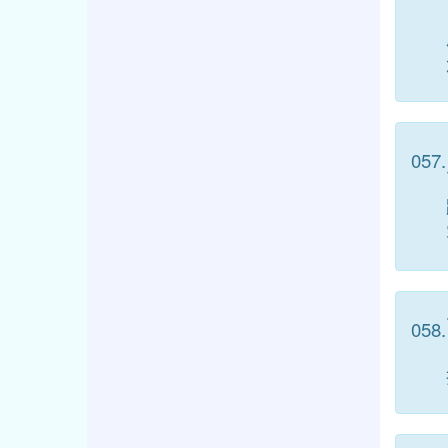
057.
058.