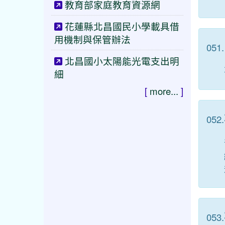
教育部家庭教育資源網
花蓮縣北昌國民小學載具借
用機制與保管辦法
051.
北昌國小太陽能光電支出明
細
[
more...
]
052.
053.