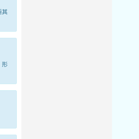
極其
。形