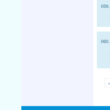
059.
060.