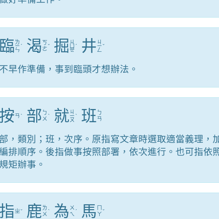
臨
渴
掘
井
ㄌ
ㄐ
ㄐ
ㄎ
ㄧ
ˊ
ˇ
ㄩ
ˊ
ㄧ
ˇ
ㄜ
ㄣ
ㄝ
ㄥ
不早作準備，事到臨頭才想辦法。
按
部
就
班
ㄐ
ㄅ
ㄅ
ㄢ
ˋ
ˋ
ㄧ
ˋ
ㄨ
ㄢ
ㄡ
部，類別；班，次序。原指寫文章時選取適當義理，
編排順序。後指做事按照部署，依次進行。也可指依
規矩辦事。
指
鹿
為
馬
ㄌ
ㄨ
ㄇ
ㄓ
ˇ
ˋ
ˊ
ˇ
ㄨ
ㄟ
ㄚ