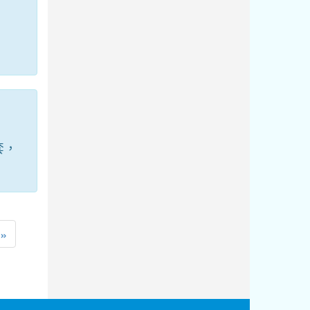
套，
一頁
最後頁
»