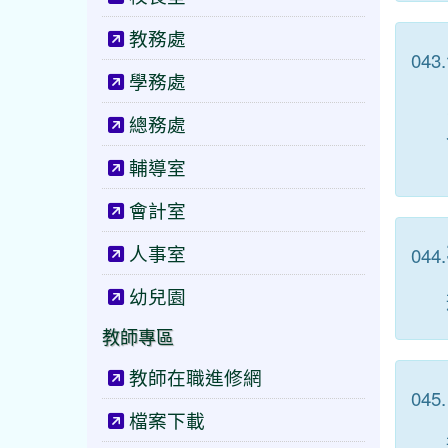
教務處
043.
學務處
總務處
輔導室
會計室
人事室
044.
幼兒園
教師專區
教師在職進修網
045.
檔案下載