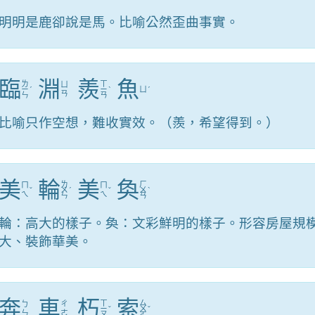
明明是鹿卻說是馬。比喻公然歪曲事實。
臨
淵
羨
魚
ㄌ
ㄒ
ㄩ
ㄧ
ˊ
ㄧ
ˋ
ㄩ
ˊ
ㄢ
ㄣ
ㄢ
比喻只作空想，難收實效。（羨，希望得到。）
美
輪
美
奐
ㄌ
ㄏ
ㄇ
ㄇ
ˇ
ㄨ
ˊ
ˇ
ㄨ
ˋ
ㄟ
ㄟ
ㄣ
ㄢ
輪：高大的樣子。奐：文彩鮮明的樣子。形容房屋規
大、裝飾華美。
奔
車
朽
索
ㄒ
ㄙ
ㄅ
ㄔ
ㄧ
ˇ
ㄨ
ˇ
ㄣ
ㄜ
ㄡ
ㄛ