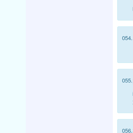
054.
055.
056.