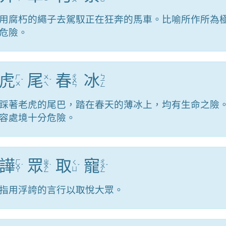
用腐朽的繩子去駕馭正在狂奔的馬車。比喻所作所為
危險。
虎
尾
春
冰
ㄔ
ㄅ
ㄏ
ㄨ
ˇ
ˇ
ㄨ
ㄧ
ㄨ
ㄟ
ㄣ
ㄥ
踩著老虎的尾巴，踏在春天的薄冰上，均有生命之險
容處境十分危險。
譁
眾
取
寵
ㄏ
ㄓ
ㄔ
ㄑ
ㄨ
ˊ
ㄨ
ˋ
ˇ
ㄨ
ˇ
ㄩ
ㄚ
ㄥ
ㄥ
指用浮誇的言行以取悅大眾。