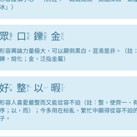
冰」）
眾
口
鑠
金
ㄓ
ㄕ
ㄐ
ㄎ
ㄨ
ˋ
ˇ
ㄨ
ˋ
ㄧ
ㄡ
ㄥ
ㄛ
ㄣ
形容輿論力量極大，可以顛倒黑白，混淆是非。（註
鑠，熔化；金，泛指金屬）
好
整
以
暇
ㄒ
ㄏ
ㄓ
ˋ
ˇ
ㄧ
ˇ
ㄧ
ˊ
ㄠ
ㄥ
ㄚ
形容人喜愛嚴整而又能從容不迫（註：整，使齊一、
序；以，而）；今多用在紛亂、繁忙中顯得從容不迫
子。