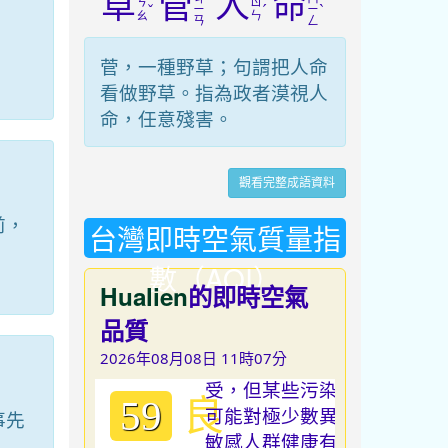
草
菅
人
命
ㄘ
ㄖ
ˇ
ˊ
ˋ
ㄧ
ㄧ
ㄠ
ㄣ
ㄢ
ㄥ
菅，一種野草；句謂把人命
看做野草。指為政者漠視人
命，任意殘害。
觀看完整成語資料
前，
台灣即時空氣質量指
、
數（AQI）
Hualien
的即時空氣
品質
2026年08月08日 11時07分
良
59
事先