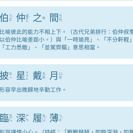
伯
仲
之
間
ㄓ
ㄐ
ㄅ
ˊ
ㄨ
ˋ
ㄓ
ㄧ
ㄛ
ㄥ
ㄢ
比喻彼此的能力不相上下。（古代兄弟排行：伯仲叔
以伯仲比喻差距小。）與「一時瑜亮」、「不分軒輊
「工力悉敵」、「並駕齊驅」意思相當。
披
星
戴
月
ㄒ
ㄆ
ㄉ
ㄩ
ㄧ
ˋ
ˋ
ㄧ
ㄞ
ㄝ
ㄥ
形容早出晚歸地辛勤工作。
臨
深
履
薄
ㄌ
ㄕ
ㄌ
ㄅ
ㄧ
ˊ
ˇ
ˊ
ㄣ
ㄩ
ㄛ
ㄣ
形容謹慎小心。（詩經：「戰戰兢兢，如臨深淵，如