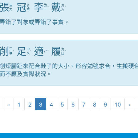
張
冠
李
戴
ㄍ
ㄓ
ㄌ
ㄉ
ㄨ
ˇ
ˋ
ㄤ
ㄧ
ㄞ
ㄢ
弄錯了對象或弄錯了事實。
削
足
適
履
ㄒ
ㄗ
ㄌ
ㄩ
ˋ
ˊ
ㄕ
ˋ
ˇ
ㄨ
ㄩ
ㄝ
削短腳趾來配合鞋子的大小。形容勉強求合，生搬硬
而不顧及實際狀況。
第一頁
上一頁
(目前頁次)
下
«
‹
1
2
3
4
5
6
7
8
9
10
›