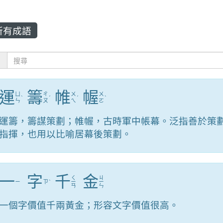
所有成語
：
運
籌
帷
幄
ㄩ
ㄔ
ㄨ
ㄨ
ˋ
ˊ
ˊ
ˋ
ㄣ
ㄡ
ㄟ
ㄛ
運籌，籌謀策劃；帷幄，古時軍中帳幕。泛指善於策
指揮，也用以比喻居幕後策劃。
一
字
千
金
ㄑ
ㄐ
ㄧ
ㄗ
ˋ
ㄧ
ㄧ
ㄢ
ㄣ
一個字價值千兩黃金；形容文字價值很高。