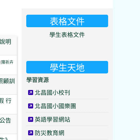
表格文件
⏸
學生表格文件
記說明
(
陳祈卉
學生天地
學習資源
照顧訓
北昌國小校刊
假 行
北昌國小國樂團
英語學習網站
次公告
防災教育網
生》