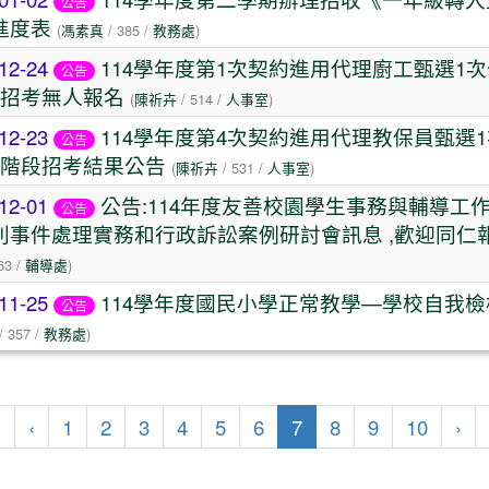
公告
進度表
(
馮素真
/ 385 /
教務處
)
12-24
114學年度第1次契約進用代理廚工甄選1
公告
次招考無人報名
(
陳祈卉
/ 514 /
人事室
)
12-23
114學年度第4次契約進用代理教保員甄選
公告
2階段招考結果公告
(
陳祈卉
/ 531 /
人事室
)
12-01
公告:114年度友善校園學生事務與輔導工
公告
別事件處理實務和行政訴訟案例研討會訊息 ,歡迎同仁
63 /
輔導處
)
11-25
114學年度國民小學正常教學—學校自我檢
公告
/ 357 /
教務處
)
第一頁
上一頁
(目前頁次)
下
«
‹
1
2
3
4
5
6
7
8
9
10
›