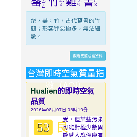
罄
竹
難
書
ㄓ
ㄋ
ㄕ
ˋ
ˊ
ˊ
ㄧ
ㄨ
ㄢ
ㄨ
ㄥ
罄，盡；竹，古代寫書的竹
簡；形容罪惡極多，無法細
數。
觀看完整成語資料
台灣即時空氣質量指
數（AQI）
Hualien
的即時空氣
品質
2026年08月07日 06時10分
良
53