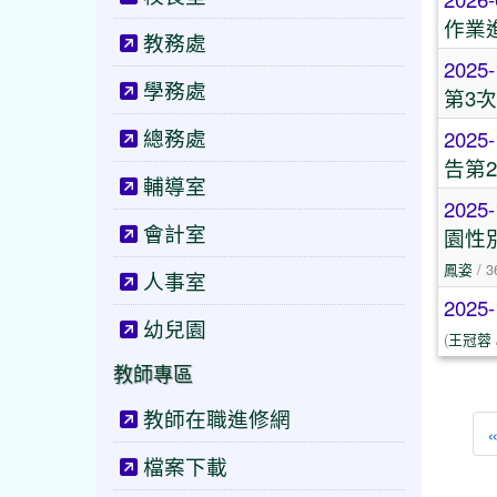
作業
教務處
2025-
學務處
第3
總務處
2025-
告第
輔導室
2025-
會計室
園性
鳳姿
/ 3
人事室
2025-
幼兒園
(
王冠蓉
教師專區
教師在職進修網
檔案下載