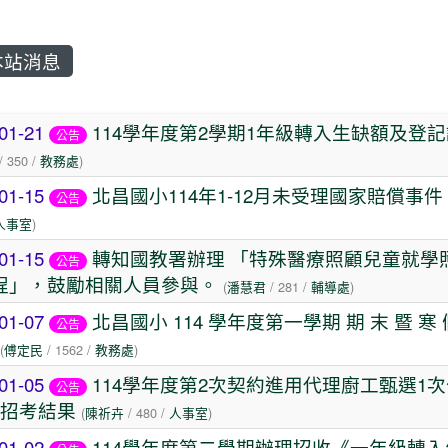
站消息
章列表
01-21
114學年度第2學期1年級轉入生缺額及登
公告
/ 350 /
教務處
)
01-15
北昌國小114年1-12月未受理國家賠償事件
公告
人事室
)
01-15
轉知國教署辦理 「特殊醫療照顧兒童就學
公告
程」，鼓勵相關人員參與。
(
潘慧君
/ 281 /
輔導處
)
01-07
北昌國小 114 學年度第一學期 期 末 暨 寒 
公告
(
傅定民
/ 1562 /
教務處
)
01-05
114學年度第2次契約進用代理廚工甄選1
公告
次招考結果
(
陳祈卉
/ 480 /
人事室
)
01-02
114學年度第二學期辦理招收《一年級轉入