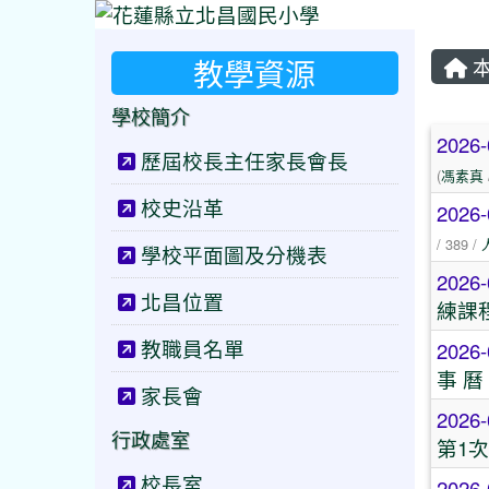
教學資源
本
學校簡介
文
2026-
歷屆校長主任家長會長
(
馮素真
校史沿革
2026-
/ 389 /
學校平面圖及分機表
2026-
北昌位置
練課
教職員名單
2026-
事 曆
家長會
2026-
行政處室
第1
校長室
2026-