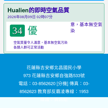
Hualien
的即時空氣品質
2026年08月09日 02時07分
優
34
空氣質量令人滿意，基本無空氣污染
各類人群可正常活動
花蓮縣吉安鄉北昌國民小學
973 花蓮縣吉安鄉自強路533號
電話：03-8562620 [
分機
] 傳真：03-
8562623 教育部反霸凌專線：1953
維護：
資訊組