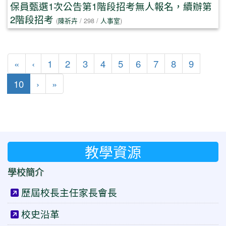
保員甄選1次公告第1階段招考無人報名，續辦第
2階段招考
(
陳祈卉
/ 298 /
人事室
)
第一頁
上一頁
«
‹
1
2
3
4
5
6
7
8
9
(目前頁次)
下一頁
最後頁
10
›
»
教學資源
學校簡介
歷屆校長主任家長會長
校史沿革