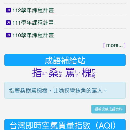
112學年課程計畫
111學年課程計畫
110學年課程計畫
[
more...
]
成語補給站
指
桑
罵
槐
ㄏ
ㄙ
ㄇ
ㄓ
ˇ
ˋ
ˊ
ㄨ
ㄤ
ㄚ
ㄞ
指著桑樹罵槐樹，比喻拐彎抹角的罵人。
觀看完整成語資料
台灣即時空氣質量指數（AQI）