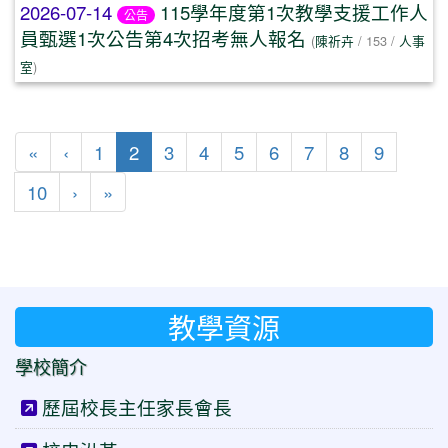
2026-07-14
115學年度第1次教學支援工作人
公告
員甄選1次公告第4次招考無人報名
(
陳祈卉
/ 153 /
人事
室
)
第一頁
上一頁
(目前頁次)
«
‹
1
2
3
4
5
6
7
8
9
下一頁
最後頁
10
›
»
教學資源
學校簡介
歷屆校長主任家長會長