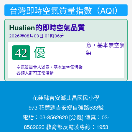
台灣即時空氣質量指數（AQI）
Hualien
的即時空氣品質
2026年08月09日 01時06分
優
42
空氣質量令人滿意，基本無空氣污染
各類人群可正常活動
花蓮縣吉安鄉北昌國民小學
973 花蓮縣吉安鄉自強路533號
電話：03-8562620 [
分機
] 傳真：03-
8562623 教育部反霸凌專線：1953