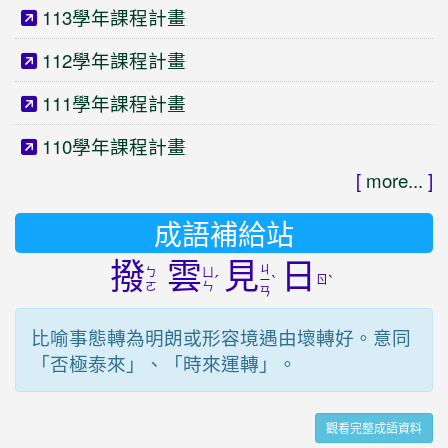
113學年課程計畫
112學年課程計畫
111學年課程計畫
110學年課程計畫
[
more...
]
成語補給站
撥
雲
見
日
ㄐ
ㄅ
ㄩ
ˊ
ˋ
ㄖ
ˋ
ㄧ
ㄛ
ㄣ
ㄢ
比喻事態轉為明朗或形容境遇由壞轉好。意同
「否極泰來」、「時來運轉」。
觀看完整成語資料