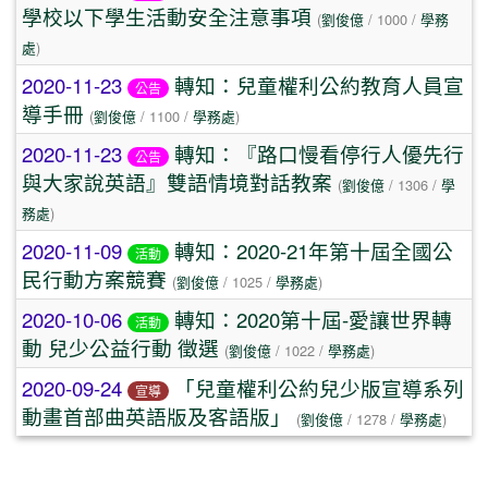
學校以下學生活動安全注意事項
(
劉俊億
/ 1000 /
學務
處
)
2020-11-23
轉知：兒童權利公約教育人員宣
公告
導手冊
(
劉俊億
/ 1100 /
學務處
)
2020-11-23
轉知：『路口慢看停行人優先行
公告
與大家說英語』雙語情境對話教案
(
劉俊億
/ 1306 /
學
務處
)
2020-11-09
轉知：2020-21年第十屆全國公
活動
民行動方案競賽
(
劉俊億
/ 1025 /
學務處
)
2020-10-06
轉知：2020第十屆-愛讓世界轉
活動
動 兒少公益行動 徵選
(
劉俊億
/ 1022 /
學務處
)
2020-09-24
「兒童權利公約兒少版宣導系列
宣導
動畫首部曲英語版及客語版」
(
劉俊億
/ 1278 /
學務處
)