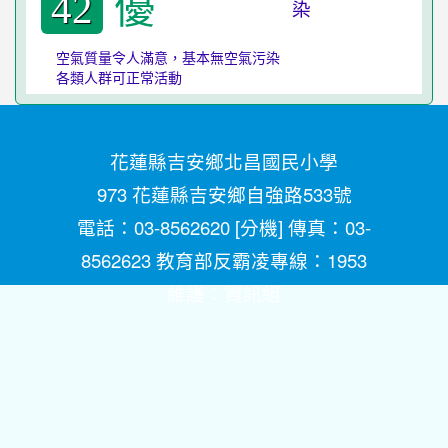
優
42
空氣質量令人滿意，基本無空氣污染
各類人群可正常活動
花蓮縣吉安鄉北昌國民小學
973 花蓮縣吉安鄉自強路533號
電話：03-8562620 [
分機
] 傳真：03-
8562623 教育部反霸凌專線：1953
維護：
資訊組