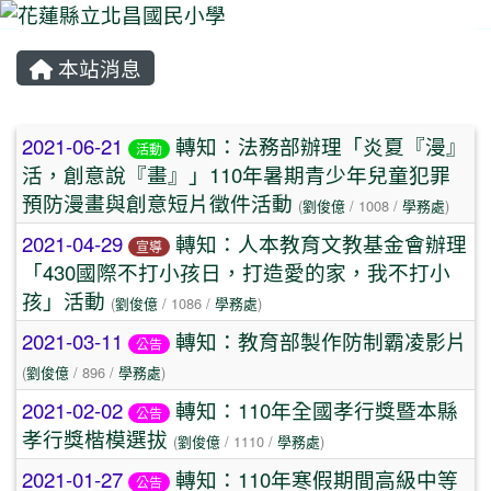
本站消息
⏸
文章列表
2021-06-21
轉知：法務部辦理「炎夏『漫』
活動
活，創意說『畫』」110年暑期青少年兒童犯罪
預防漫畫與創意短片徵件活動
(
劉俊億
/ 1008 /
學務處
)
2021-04-29
轉知：人本教育文教基金會辦理
宣導
「430國際不打小孩日，打造愛的家，我不打小
孩」活動
(
劉俊億
/ 1086 /
學務處
)
2021-03-11
轉知：教育部製作防制霸凌影片
公告
(
劉俊億
/ 896 /
學務處
)
2021-02-02
轉知：110年全國孝行獎暨本縣
公告
孝行獎楷模選拔
(
劉俊億
/ 1110 /
學務處
)
2021-01-27
轉知：110年寒假期間高級中等
公告