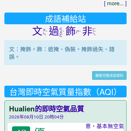
[
more...
]
成語補給站
文
過
飾
非
ㄍ
ㄨ
ㄈ
ˋ
ˋ
ㄕ
ˋ
ㄨ
ㄣ
ㄟ
ㄛ
文：掩飾。飾：遮掩、偽裝。掩飾過失、錯
誤。
觀看完整成語資料
台灣即時空氣質量指數（AQI）
Hualien
的即時空氣品質
2026年08月10日 20時04分