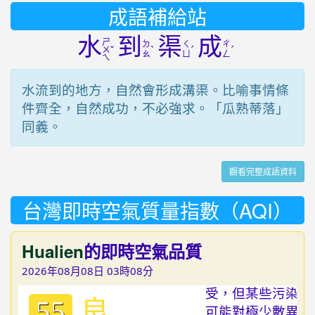
成語補給站
水
到
渠
成
ㄕ
ㄉ
ㄑ
ㄔ
ˇ
ˋ
ˊ
ˊ
ㄨ
ㄠ
ㄩ
ㄥ
ㄟ
水流到的地方，自然會形成溝渠。比喻事情條
件齊全，自然成功，不必強求。「瓜熟蒂落」
同義。
觀看完整成語資料
台灣即時空氣質量指數（AQI）
Hualien
的即時空氣品質
2026年08月08日 03時08分
良
55