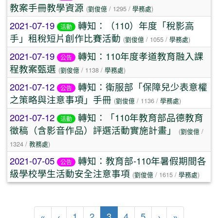
教案手冊教學資源
(
劉俊億
/ 1295 /
學務處
)
2021-07-19
轉知：（110）年度「稅影高
活動
手」租稅短片創作比賽活動
(
劉俊億
/ 1055 /
學務處
)
2021-07-19
轉知：110年度孝道教育融入課
公告
程教案甄選
(
劉俊億
/ 1138 /
學務處
)
2021-07-12
轉知：衛服部「保障兒少表意權
公告
之策略與注意事項」手冊
(
劉俊億
/ 1136 /
學務處
)
2021-07-12
轉知：「110年教育部品德教育
活動
徵稿（含影音作品）評選活動實施計畫」
(
劉俊億
/
1324 /
教務處
)
2021-07-05
轉知：教育部-110年暑假期間各
公告
級學校學生活動安全注意事項
(
劉俊億
/ 1615 /
學務處
)
第一頁
上一頁
(目前頁次)
下一頁
最後頁
«
‹
1
2
3
4
5
›
»