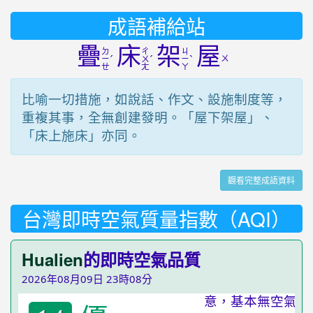
成語補給站
疊
床
架
屋
ㄉ
ㄔ
ㄐ
ˊ
ˊ
ˋ
ㄨ
ㄧ
ㄨ
ㄧ
ㄝ
ㄤ
ㄚ
比喻一切措施，如說話、作文、設施制度等，
重複其事，全無創建發明。「屋下架屋」、
「床上施床」亦同。
觀看完整成語資料
台灣即時空氣質量指數（AQI）
Hualien
的即時空氣品質
2026年08月09日 23時08分