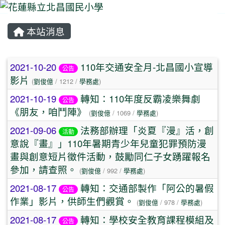
本站消息
⏸
文章列表
2021-10-20
110年交通安全月-北昌國小宣導
公告
影片
(
劉俊億
/ 1212 /
學務處
)
2021-10-19
轉知：110年度反霸凌樂舞劇
公告
《朋友，咱鬥陣》
(
劉俊億
/ 1069 /
學務處
)
2021-09-06
法務部辦理「炎夏『漫』活，創
活動
意說『畫』」110年暑期青少年兒童犯罪預防漫
畫與創意短片徵件活動，鼓勵同仁子女踴躍報名
參加，請查照。
(
劉俊億
/ 992 /
學務處
)
2021-08-17
轉知：交通部製作「阿公的暑假
公告
作業」影片，供師生們觀賞。
(
劉俊億
/ 978 /
學務處
)
2021-08-17
轉知：學校安全教育課程模組及
公告