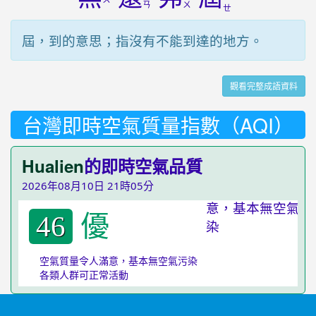
ㄨ
ˊ
ˇ
ˊ
ˋ
ㄧ
ㄢ
ㄨ
ㄝ
屆，到的意思；指沒有不能到達的地方。
觀看完整成語資料
台灣即時空氣質量指數（AQI）
Hualien
的即時空氣品質
2026年08月10日 21時05分
優
46
空氣質量令人滿意，基本無空氣污染
各類人群可正常活動