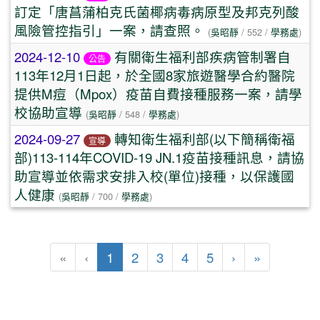
訂定「唐菖蒲柏克氏菌椰病毒病原型及邦克列酸
風險管控指引」一案，請查照。
(
吳昭靜
/ 552 /
學務處
)
2024-12-10
有關衛生福利部疾病管制署自
公告
113年12月1日起，於全國8家旅遊醫學合約醫院
提供M痘（Mpox）疫苗自費接種服務一案，請學
校協助宣導
(
吳昭靜
/ 548 /
學務處
)
2024-09-27
轉知衛生福利部(以下簡稱衛福
宣導
部)113-114年COVID-19 JN.1疫苗接種訊息，請協
助宣導並依需求安排入校(單位)接種，以保護國
人健康
(
吳昭靜
/ 700 /
學務處
)
(目前頁次)
下一頁
最後頁
«
‹
1
2
3
4
5
›
»