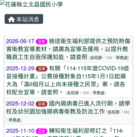
本站消息
⏸
文章列表
2026-06-17
檢送衛生福利部提供之預防熱傷
公告
害衛教宣導素材，請廣為宣導及運用，以提升教
職員工生自我保護知能，請查照
(
吳昭靜
/ 184 /
學務處
)
2025-12-29
有關「114-115年度COVID-19疫
宣導
苗接種計畫」公費接種對象自115年1月1日起擴
大為「滿6個月以上尚未接種之民眾」案，請各
校配合宣導，請查照。
(
吳昭靜
/ 366 /
學務處
)
2025-12-02
國內腸病毒已進入流行期，請學
宣導
校及幼兒園加強腸病毒衛教及防治工作
(
吳昭靜
/ 482
/
學務處
)
2025-11-10
轉知衛生福利部修訂之「114-
公告