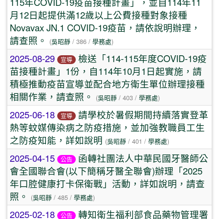
115年COVID-19疫苗接種計畫」，並自114年11
月12日起提供滿12歲以上公費接種對象接種
Novavax JN.1 COVID-19疫苗，請依說明辦理，
請查照。
(
吳昭靜
/ 386 /
學務處
)
2025-08-29
檢送「114-115年度COVID-19疫
宣導
苗接種計畫」1份，自114年10月1日起實施，請
積極推動疫苗宣導並配合地方衛生單位辦理接種
相關作業，請查照。
(
吳昭靜
/ 403 /
學務處
)
2025-06-18
請學校於暑假期間持續落實登革
宣導
熱等蚊媒傳染病之防疫措施，並加強教職員工生
之防疫知能，詳如說明
(
吳昭靜
/ 401 /
學務處
)
2025-04-15
函轉社團法人中華民國牙醫師公
公告
會全國聯合會(以下簡稱牙醫全聯會)辦理「2025
年口腔健康打卡保衛戰」活動，詳如說明，請查
照。
(
吳昭靜
/ 485 /
學務處
)
2025-02-18
轉知衛生福利部食品藥物管理署
公告