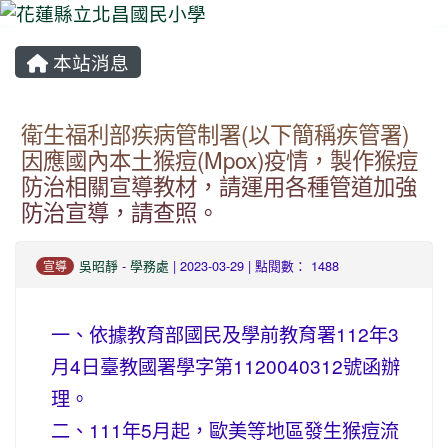
本站消息
⏸
衛生福利部疾病管制署(以下簡稱疾管署)
因應國內本土猴痘(Mpox)疫情，製作猴痘
防治相關宣導教材，請運用各種管道加強
防治宣導，請查照。
吳昭靜
-
學務處
| 2023-03-29 | 點閱數： 1488
宣導
一、依據教育部國民及學前教育署112年3
月4日臺教國署學字第1120040312號函辦
理。
二、111年5月起，歐美等地區發生猴痘流