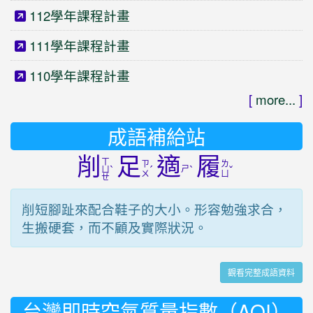
112學年課程計畫
111學年課程計畫
110學年課程計畫
[
more...
]
成語補給站
削
足
適
履
ㄒ
ㄗ
ㄌ
ˋ
ˊ
ㄕ
ˋ
ˇ
ㄩ
ㄨ
ㄩ
ㄝ
削短腳趾來配合鞋子的大小。形容勉強求合，
生搬硬套，而不顧及實際狀況。
觀看完整成語資料
台灣即時空氣質量指數（AQI）