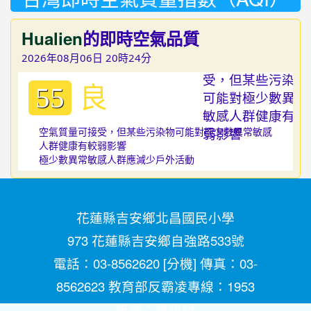
Hualien
的即時空氣品質
2026年08月06日 20時24分
良
55
空氣質量可接受，但某些污染物可能對極少數異常敏感
人群健康有較弱影響
極少數異常敏感人群應減少戶外活動
花蓮縣吉安鄉北昌國民小學
973 花蓮縣吉安鄉自強路533號
電話：03-8562620 [
分機
] 傳真：03-
8562623 教育部反霸凌專線：1953
維護：
資訊組