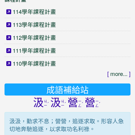
114學年課程計畫
113學年課程計畫
112學年課程計畫
111學年課程計畫
110學年課程計畫
[
more...
]
成語補給站
汲
汲
營
營
ㄐ
ㄐ
ㄧ
ㄧ
ˊ
ˊ
ˊ
ˊ
ㄧ
ㄧ
ㄥ
ㄥ
汲汲，勤求不息；營營，追逐求取。形容人急
切地奔馳追逐，以求取功名利祿。