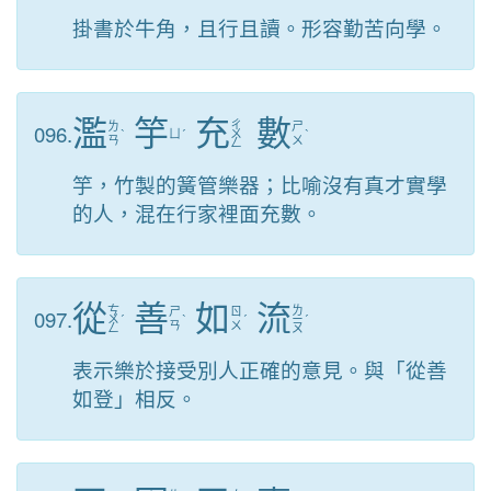
掛書於牛角，且行且讀。形容勤苦向學。
濫
竽
充
數
ㄔ
096.
ㄌ
ㄕ
ˋ
ㄩ
ˊ
ㄨ
ˋ
ㄢ
ㄨ
ㄥ
竽，竹製的簧管樂器；比喻沒有真才實學
的人，混在行家裡面充數。
從
善
如
流
ㄘ
ㄌ
097.
ㄕ
ㄖ
ㄨ
ˊ
ˋ
ˊ
ㄧ
ˊ
ㄢ
ㄨ
ㄥ
ㄡ
表示樂於接受別人正確的意見。與「從善
如登」相反。