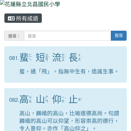
所有成語
⏸
搜尋：
搜尋
蜚
短
流
長
ㄉ
ㄌ
081.
ㄈ
ㄔ
ㄨ
ˇ
ㄧ
ˊ
ˊ
ㄟ
ㄤ
ㄢ
ㄡ
蜚，通「飛」。指無中生有，造謠生事。
高
山
仰
止
082.
ㄍ
ㄕ
ㄧ
ˇ
ㄓ
ˇ
ㄠ
ㄢ
ㄤ
高山，巍峨的高山，比喻道德高尚。句謂
巍峨的高山可以仰望，形容崇高的德行，
令人景仰。亦作「高山仰之」。