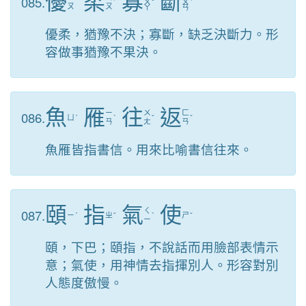
優
柔
寡
斷
085.
ˊ
ㄨ
ˇ
ㄨ
ˋ
ㄡ
ㄡ
ㄚ
ㄢ
優柔，猶豫不決；寡斷，缺乏決斷力。形
容做事猶豫不果決。
魚
雁
往
返
086.
ㄧ
ㄨ
ㄈ
ㄩ
ˊ
ˋ
ˇ
ˇ
ㄢ
ㄤ
ㄢ
魚雁皆指書信。用來比喻書信往來。
頤
指
氣
使
087.
ㄑ
ㄧ
ˊ
ㄓ
ˇ
ˋ
ㄕ
ˇ
ㄧ
頤，下巴；頤指，不說話而用臉部表情示
意；氣使，用神情去指揮別人。形容對別
人態度傲慢。