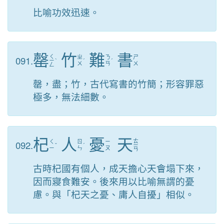
比喻功效迅速。
罄
竹
難
書
ㄑ
091.
ㄓ
ㄋ
ㄕ
ㄧ
ˋ
ˊ
ˊ
ㄨ
ㄢ
ㄨ
ㄥ
罄，盡；竹，古代寫書的竹簡；形容罪惡
極多，無法細數。
杞
人
憂
天
ㄊ
092.
ㄑ
ㄖ
ㄧ
ˇ
ˊ
ㄧ
ㄧ
ㄣ
ㄡ
ㄢ
古時杞國有個人，成天擔心天會塌下來，
因而寢食難安。後來用以比喻無謂的憂
慮。與「杞天之憂、庸人自擾」相似。