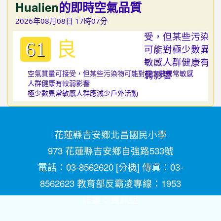
Hualien
的即時空氣品質
2026年08月08日 17時07分
良
61
空氣質量可接受，但某些污染物可能對極少數異常敏感
人群健康有較弱影響
極少數異常敏感人群應減少戶外活動
花蓮縣吉安鄉北昌國民小學
973 花蓮縣吉安鄉自強路533號
電話：03-8562620 [
分機
] 傳真：03-
8562623 教育部反霸凌專線：1953
維護：
資訊組