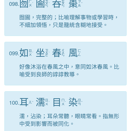
囫
圇
吞
棗
ㄌ
ㄊ
098.
ㄏ
ㄗ
ˊ
ㄨ
ˊ
ㄨ
ˇ
ㄨ
ㄠ
ㄣ
ㄣ
囫圇，完整的；比喻理解事物或學習時，
不細加領悟，只是籠統含糊地接受。
如
坐
春
風
ㄗ
ㄔ
099.
ㄖ
ㄈ
ˊ
ㄨ
ˋ
ㄨ
ㄨ
ㄥ
ㄛ
ㄣ
好像沐浴在春風之中，意同如沐春風。比
喻受到良師的諄諄教導。
耳
濡
目
染
100.
ㄖ
ㄇ
ㄖ
ㄦ
ˇ
ˊ
ˋ
ˇ
ㄨ
ㄨ
ㄢ
濡，沾染；耳朵常聽，眼睛常看。指無形
中受到影響而被同化。