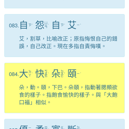
自
怨
自
艾
083.
ㄩ
ㄗ
ˋ
ˋ
ㄗ
ˋ
ㄧ
ˋ
ㄢ
艾，割草，比喻改正；原指悔恨自己的錯
誤，自己改正。現在多指自責悔嘆。
大
快
朵
頤
ㄎ
ㄉ
084.
ㄉ
ˋ
ㄨ
ˋ
ㄨ
ˇ
ㄧ
ˊ
ㄚ
ㄞ
ㄛ
朵，動。頤，下巴。朵頤，指動著腮頰欲
食的樣子。指飽食愉快的樣子。與「大飽
口福」相似。
ㄍ
ㄉ
ㄧ
ㄖ