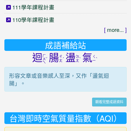
111學年課程計畫
110學年課程計畫
[
more...
]
成語補給站
迴
腸
盪
氣
ㄏ
ㄔ
ㄉ
ㄑ
ˊ
ˊ
ˋ
ˋ
ㄨ
ㄤ
ㄤ
ㄧ
ㄟ
形容文章或音樂感人至深，又作「盪氣迴
腸」。
觀看完整成語資料
台灣即時空氣質量指數（AQI）