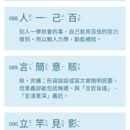
人
一
己
百
088.
ㄖ
ㄐ
ㄅ
ˊ
ㄧ
ˇ
ˇ
ㄣ
ㄧ
ㄞ
別人一學就會的事，自己就用百倍的努力
做到。用以勉人力學，勤能補拙。
言
簡
意
賅
ㄐ
089.
ㄧ
ㄍ
ˊ
ㄧ
ˇ
ㄧ
ˋ
ㄢ
ㄞ
ㄢ
賅，完備；形容說話或寫文章簡明扼要，
但意義卻能包括無遺。與「言近旨遠」、
「言淺意深」義近。
立
竿
見
影
ㄐ
090.
ㄌ
ㄍ
ㄧ
ˋ
ㄧ
ˋ
ˇ
ㄧ
ㄢ
ㄥ
ㄢ