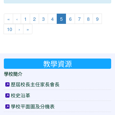
第一頁
上一頁
(目前頁次)
«
‹
1
2
3
4
5
6
7
8
9
下一頁
最後頁
10
›
»
教學資源
學校簡介
歷屆校長主任家長會長
校史沿革
學校平面圖及分機表