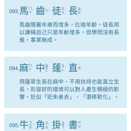
馬
齒
徒
長
093.
ㄇ
ㄊ
ㄓ
ˇ
ㄔ
ˇ
ˊ
ˇ
ㄚ
ㄨ
ㄤ
馬齒隨著年歲而增多，比喻年齡。徒長用
以謙稱自己只是年齡增多，但學問沒有長
進，事業無成。
麻
中
蓬
直
ㄓ
094.
ㄇ
ㄆ
ˊ
ㄨ
ˊ
ㄓ
ˊ
ㄚ
ㄥ
ㄥ
飛蓬草生長在麻中，不用扶持也能直立生
長。形容好的環境可以對人產生積極的影
響。近似「近朱者赤」、「潛移默化」。
牛
角
掛
書
ㄋ
ㄐ
ㄍ
095.
ㄕ
ㄧ
ˊ
ㄧ
ˇ
ㄨ
ˋ
ㄨ
ㄡ
ㄠ
ㄚ