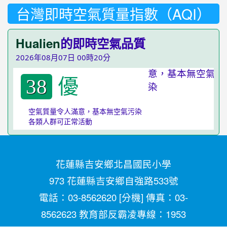
台灣即時空氣質量指數（AQI）
Hualien
的即時空氣品質
2026年08月07日 00時20分
優
38
空氣質量令人滿意，基本無空氣污染
各類人群可正常活動
花蓮縣吉安鄉北昌國民小學
973 花蓮縣吉安鄉自強路533號
電話：03-8562620 [
分機
] 傳真：03-
8562623 教育部反霸凌專線：1953