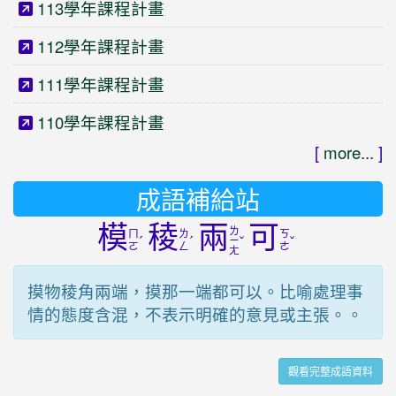
113學年課程計畫
112學年課程計畫
111學年課程計畫
110學年課程計畫
[
more...
]
成語補給站
模
稜
兩
可
ㄌ
ㄇ
ㄌ
ㄎ
ˊ
ˊ
ˇ
ˇ
ㄧ
ㄛ
ㄥ
ㄜ
ㄤ
摸物稜角兩端，摸那一端都可以。比喻處理事
情的態度含混，不表示明確的意見或主張。。
觀看完整成語資料