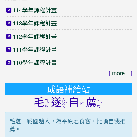
114學年課程計畫
113學年課程計畫
112學年課程計畫
111學年課程計畫
110學年課程計畫
[
more...
]
成語補給站
毛
遂
自
薦
ㄙ
ㄐ
ㄇ
ˊ
ˋ
ㄗ
ˋ
ˋ
ㄨ
ㄧ
ㄠ
ㄟ
ㄢ
毛遂，戰國趙人，為平原君食客。比喻自我推
薦。