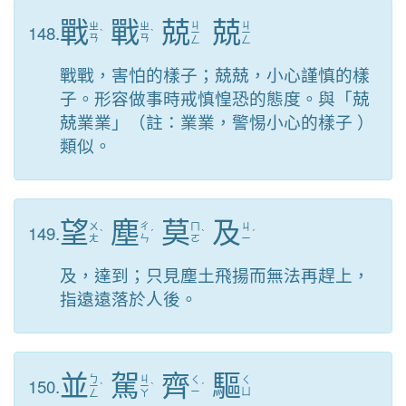
戰
戰
兢
兢
ㄐ
ㄐ
148.
ㄓ
ㄓ
ˋ
ˋ
ㄧ
ㄧ
ㄢ
ㄢ
ㄥ
ㄥ
戰戰，害怕的樣子；兢兢，小心謹慎的樣
子。形容做事時戒慎惶恐的態度。與「兢
兢業業」（註：業業，警惕小心的樣子 ）
類似。
望
塵
莫
及
149.
ㄨ
ㄔ
ㄇ
ㄐ
ˋ
ˊ
ˋ
ˊ
ㄤ
ㄣ
ㄛ
ㄧ
及，達到；只見塵土飛揚而無法再趕上，
指遠遠落於人後。
並
駕
齊
驅
ㄅ
ㄐ
150.
ㄑ
ㄑ
ㄧ
ˋ
ㄧ
ˋ
ˊ
ㄧ
ㄩ
ㄥ
ㄚ