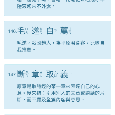
隱藏起來不外露。
毛
遂
自
薦
ㄙ
ㄐ
146.
ㄇ
ˊ
ㄨ
ˋ
ㄗ
ˋ
ㄧ
ˋ
ㄠ
ㄟ
ㄢ
毛遂，戰國趙人，為平原君食客。比喻自
我推薦。
斷
章
取
義
ㄉ
147.
ㄓ
ㄑ
ㄨ
ˋ
ˇ
ㄧ
ˋ
ㄤ
ㄩ
ㄢ
原意是取詩經的某一章來表達自己的心
意。後來指：引用別人的文章或談話的片
斷，而不顧及全篇內容與意思。