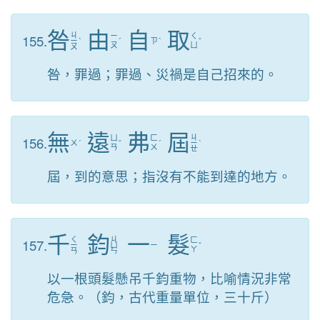
咎
由
自
取
ㄐ
155.
ㄧ
ㄑ
ㄧ
ˋ
ˊ
ㄗ
ˋ
ˇ
ㄡ
ㄩ
ㄡ
咎，罪過；罪過、災禍是自己招來的。
無
遠
弗
屆
ㄐ
156.
ㄩ
ㄈ
ㄨ
ˊ
ˇ
ˊ
ㄧ
ˋ
ㄢ
ㄨ
ㄝ
屆，到的意思；指沒有不能到達的地方。
千
鈞
一
髮
ㄑ
ㄐ
157.
ㄈ
ㄧ
ㄩ
ㄧ
ˇ
ㄚ
ㄢ
ㄣ
以一根頭髮懸吊千鈞重物，比喻情況非常
危急。（鈞，古代重量單位，三十斤）