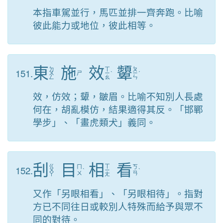
本指車駕並行，馬匹並排一齊奔跑。比喻
彼此能力或地位，彼此相等。
東
施
效
顰
ㄉ
ㄒ
ㄆ
151.
ㄨ
ㄕ
ㄧ
ˋ
ㄧ
ˊ
ㄥ
ㄠ
ㄣ
效，仿效；顰，皺眉。比喻不知別人長處
何在，胡亂模仿，結果適得其反。「邯鄲
學步」、「畫虎類犬」義同。
刮
目
相
看
ㄍ
ㄒ
152.
ㄇ
ㄎ
ㄨ
ˋ
ㄧ
ˋ
ㄨ
ㄢ
ㄚ
ㄤ
又作「另眼相看」、「另眼相待」。指對
方已不同往日或較別人特殊而給予與眾不
同的對待。