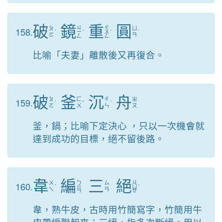
破
鏡
重
圓
ㄐ
ㄔ
158.
ㄆ
ㄩ
ˋ
ㄧ
ˋ
ㄨ
ˊ
ˊ
ㄛ
ㄢ
ㄥ
ㄥ
比喻「夫妻」離散後又再復合。
破
釜
沉
舟
159.
ㄆ
ㄈ
ㄔ
ㄓ
ˋ
ˇ
ˊ
ㄛ
ㄨ
ㄣ
ㄡ
釜，鍋；比喻下定決心 ，只以一次機會就
達到成功的目標，絕不留後路。
韋
編
三
絕
ㄅ
ㄐ
160.
ㄨ
ㄙ
ˊ
ㄧ
ㄩ
ˊ
ㄟ
ㄢ
ㄢ
ㄝ
韋，熟牛皮，古時用竹簡寫字，竹簡用牛