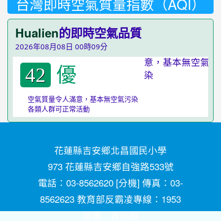
台灣即時空氣質量指數（AQI）
Hualien
的即時空氣品質
2026年08月08日 00時09分
優
42
空氣質量令人滿意，基本無空氣污染
各類人群可正常活動
花蓮縣吉安鄉北昌國民小學
973 花蓮縣吉安鄉自強路533號
電話：03-8562620 [
分機
] 傳真：03-
8562623 教育部反霸凌專線：1953
維護：
資訊組