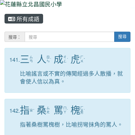
所有成語
⏸
搜尋：
搜尋
三
人
成
虎
141.
ㄙ
ㄖ
ㄔ
ㄏ
ˊ
ˊ
ˇ
ㄢ
ㄣ
ㄥ
ㄨ
比喻謠言或不實的傳聞經過多人散播，就
會使人信以為真。
指
桑
罵
槐
ㄏ
142.
ㄙ
ㄇ
ㄓ
ˇ
ˋ
ㄨ
ˊ
ㄤ
ㄚ
ㄞ
指著桑樹罵槐樹，比喻拐彎抹角的罵人。