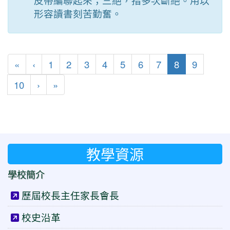
皮帶編聯起來；三絕，指多次斷絕。用以
形容讀書刻苦勤奮。
第一頁
上一頁
(目前頁次)
«
‹
1
2
3
4
5
6
7
8
9
下一頁
最後頁
10
›
»
教學資源
學校簡介
歷屆校長主任家長會長
校史沿革