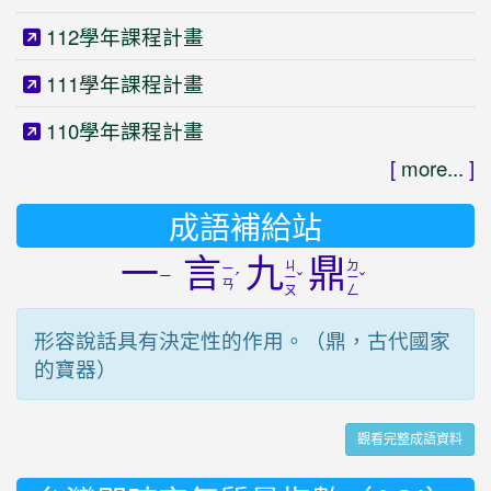
112學年課程計畫
111學年課程計畫
110學年課程計畫
[
more...
]
成語補給站
一
言
九
鼎
ㄐ
ㄉ
ㄧ
ㄧ
ˊ
ˇ
ˇ
ㄧ
ㄧ
ㄢ
ㄡ
ㄥ
形容說話具有決定性的作用。（鼎，古代國家
的寶器）
觀看完整成語資料