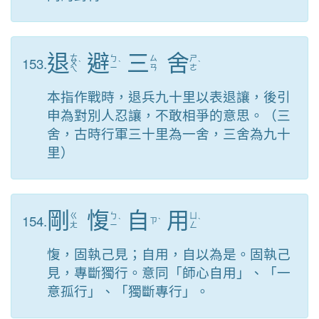
退
避
三
舍
ㄊ
153.
ㄅ
ㄙ
ㄕ
ㄨ
ˋ
ˋ
ˋ
ㄧ
ㄢ
ㄜ
ㄟ
本指作戰時，退兵九十里以表退讓，後引
申為對別人忍讓，不敢相爭的意思。（三
舍，古時行軍三十里為一舍，三舍為九十
里）
剛
愎
自
用
154.
ㄍ
ㄅ
ㄩ
ˋ
ㄗ
ˋ
ˋ
ㄤ
ㄧ
ㄥ
愎，固執己見；自用，自以為是。固執己
見，專斷獨行。意同「師心自用」、「一
意孤行」、「獨斷專行」。