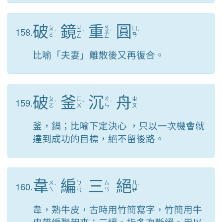
破
鏡
重
圓
ㄐ
ㄔ
158.
ㄆ
ㄩ
ˋ
ㄧ
ˋ
ㄨ
ˊ
ˊ
ㄛ
ㄢ
ㄥ
ㄥ
比喻「夫妻」離散後又再復合。
破
釜
沉
舟
159.
ㄆ
ㄈ
ㄔ
ㄓ
ˋ
ˇ
ˊ
ㄛ
ㄨ
ㄣ
ㄡ
釜，鍋；比喻下定決心 ，只以一次機會就
達到成功的目標，絕不留後路。
韋
編
三
絕
ㄅ
ㄐ
160.
ㄨ
ㄙ
ˊ
ㄧ
ㄩ
ˊ
ㄟ
ㄢ
ㄢ
ㄝ
韋，熟牛皮，古時用竹簡寫字，竹簡用牛