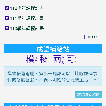
112學年課程計畫
111學年課程計畫
110學年課程計畫
[
more...
]
成語補給站
模
稜
兩
可
ㄌ
ㄇ
ㄌ
ㄎ
ˊ
ˊ
ˇ
ˇ
ㄧ
ㄛ
ㄥ
ㄜ
ㄤ
摸物稜角兩端，摸那一端都可以。比喻處理事
情的態度含混，不表示明確的意見或主張。。
觀看完整成語資料