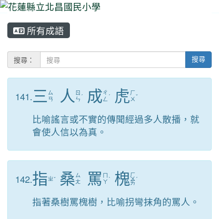
所有成語
⏸
搜尋：
搜尋
三
人
成
虎
141.
ㄙ
ㄖ
ㄔ
ㄏ
ˊ
ˊ
ˇ
ㄢ
ㄣ
ㄥ
ㄨ
比喻謠言或不實的傳聞經過多人散播，就
會使人信以為真。
指
桑
罵
槐
ㄏ
142.
ㄙ
ㄇ
ㄓ
ˇ
ˋ
ㄨ
ˊ
ㄤ
ㄚ
ㄞ
指著桑樹罵槐樹，比喻拐彎抹角的罵人。