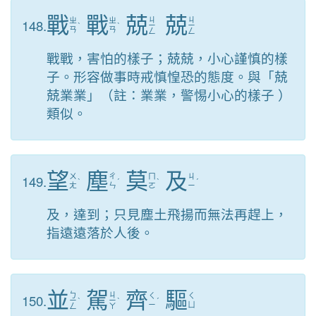
戰
戰
兢
兢
ㄐ
ㄐ
148.
ㄓ
ㄓ
ˋ
ˋ
ㄧ
ㄧ
ㄢ
ㄢ
ㄥ
ㄥ
戰戰，害怕的樣子；兢兢，小心謹慎的樣
子。形容做事時戒慎惶恐的態度。與「兢
兢業業」（註：業業，警惕小心的樣子 ）
類似。
望
塵
莫
及
149.
ㄨ
ㄔ
ㄇ
ㄐ
ˋ
ˊ
ˋ
ˊ
ㄤ
ㄣ
ㄛ
ㄧ
及，達到；只見塵土飛揚而無法再趕上，
指遠遠落於人後。
並
駕
齊
驅
ㄅ
ㄐ
150.
ㄑ
ㄑ
ㄧ
ˋ
ㄧ
ˋ
ˊ
ㄧ
ㄩ
ㄥ
ㄚ