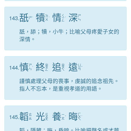
舐
犢
情
深
ㄑ
143.
ㄉ
ㄕ
ㄕ
ˋ
ˊ
ㄧ
ˊ
ㄨ
ㄣ
ㄥ
舐，舔；犢，小牛；比喻父母疼愛子女的
深情。
慎
終
追
遠
ㄓ
ㄓ
144.
ㄕ
ㄩ
ˋ
ㄨ
ㄨ
ˇ
ㄣ
ㄢ
ㄥ
ㄟ
謹慎處理父母的喪事，虔誠的追念祖先。
指人不忘本，是重視孝道的用語。
韜
光
養
晦
ㄍ
ㄏ
145.
ㄊ
ㄧ
ㄨ
ˇ
ㄨ
ˋ
ㄠ
ㄤ
ㄤ
ㄟ
韜，隱藏；晦，昏暗。比喻把聲名或才華