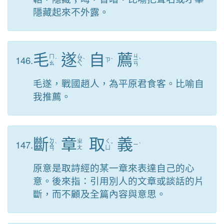
隱藏起來不外露。
毛
遂
自
薦
ㄙ
ㄐ
146.
ㄇ
ˊ
ㄨ
ˋ
ㄗ
ˋ
ㄧ
ˋ
ㄠ
ㄟ
ㄢ
毛遂，戰國趙人，為平原君食客。比喻自
我推薦。
斷
章
取
義
ㄉ
147.
ㄓ
ㄑ
ㄨ
ˋ
ˇ
ㄧ
ˋ
ㄤ
ㄩ
ㄢ
原意是取詩經的某一章來表達自己的心
意。後來指：引用別人的文章或談話的片
斷，而不顧及全篇內容與意思。