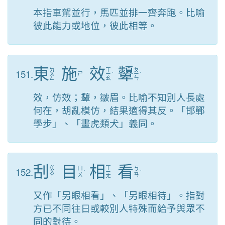
本指車駕並行，馬匹並排一齊奔跑。比喻
彼此能力或地位，彼此相等。
東
施
效
顰
ㄉ
ㄒ
ㄆ
151.
ㄨ
ㄕ
ㄧ
ˋ
ㄧ
ˊ
ㄥ
ㄠ
ㄣ
效，仿效；顰，皺眉。比喻不知別人長處
何在，胡亂模仿，結果適得其反。「邯鄲
學步」、「畫虎類犬」義同。
刮
目
相
看
ㄍ
ㄒ
152.
ㄇ
ㄎ
ㄨ
ˋ
ㄧ
ˋ
ㄨ
ㄢ
ㄚ
ㄤ
又作「另眼相看」、「另眼相待」。指對
方已不同往日或較別人特殊而給予與眾不
同的對待。