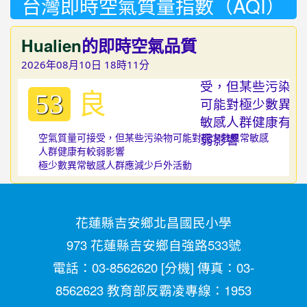
台灣即時空氣質量指數（AQI）
Hualien
的即時空氣品質
2026年08月10日 18時11分
良
53
空氣質量可接受，但某些污染物可能對極少數異常敏感
人群健康有較弱影響
極少數異常敏感人群應減少戶外活動
花蓮縣吉安鄉北昌國民小學
973 花蓮縣吉安鄉自強路533號
電話：03-8562620 [
分機
] 傳真：03-
8562623 教育部反霸凌專線：1953