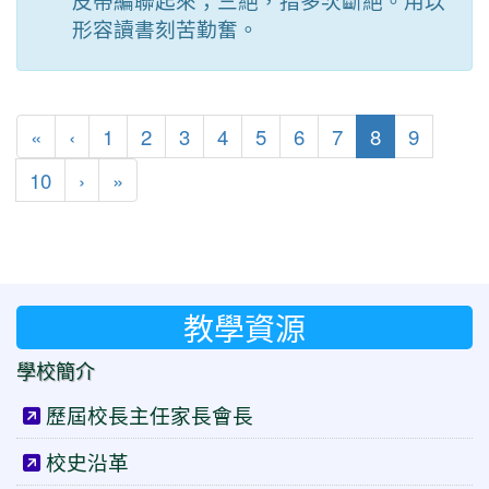
皮帶編聯起來；三絕，指多次斷絕。用以
形容讀書刻苦勤奮。
第一頁
上一頁
(目前頁次)
«
‹
1
2
3
4
5
6
7
8
9
下一頁
最後頁
10
›
»
教學資源
學校簡介
歷屆校長主任家長會長
校史沿革