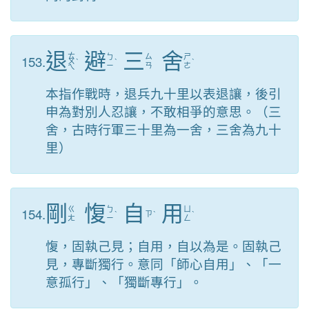
退
避
三
舍
ㄊ
153.
ㄅ
ㄙ
ㄕ
ㄨ
ˋ
ˋ
ˋ
ㄧ
ㄢ
ㄜ
ㄟ
本指作戰時，退兵九十里以表退讓，後引
申為對別人忍讓，不敢相爭的意思。（三
舍，古時行軍三十里為一舍，三舍為九十
里）
剛
愎
自
用
154.
ㄍ
ㄅ
ㄩ
ˋ
ㄗ
ˋ
ˋ
ㄤ
ㄧ
ㄥ
愎，固執己見；自用，自以為是。固執己
見，專斷獨行。意同「師心自用」、「一
意孤行」、「獨斷專行」。