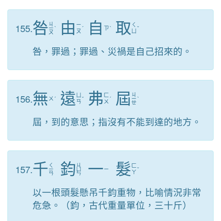
咎
由
自
取
ㄐ
155.
ㄧ
ㄑ
ㄧ
ˋ
ˊ
ㄗ
ˋ
ˇ
ㄡ
ㄩ
ㄡ
咎，罪過；罪過、災禍是自己招來的。
無
遠
弗
屆
ㄐ
156.
ㄩ
ㄈ
ㄨ
ˊ
ˇ
ˊ
ㄧ
ˋ
ㄢ
ㄨ
ㄝ
屆，到的意思；指沒有不能到達的地方。
千
鈞
一
髮
ㄑ
ㄐ
157.
ㄈ
ㄧ
ㄩ
ㄧ
ˇ
ㄚ
ㄢ
ㄣ
以一根頭髮懸吊千鈞重物，比喻情況非常
危急。（鈞，古代重量單位，三十斤）