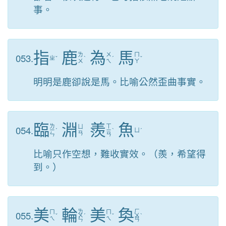
事。
指
鹿
為
馬
053.
ㄌ
ㄨ
ㄇ
ㄓ
ˇ
ˋ
ˊ
ˇ
ㄨ
ㄟ
ㄚ
明明是鹿卻說是馬。比喻公然歪曲事實。
臨
淵
羨
魚
ㄌ
ㄒ
054.
ㄩ
ㄧ
ˊ
ㄧ
ˋ
ㄩ
ˊ
ㄢ
ㄣ
ㄢ
比喻只作空想，難收實效。（羨，希望得
到。）
美
輪
美
奐
ㄌ
ㄏ
055.
ㄇ
ㄇ
ˇ
ㄨ
ˊ
ˇ
ㄨ
ˋ
ㄟ
ㄟ
ㄣ
ㄢ