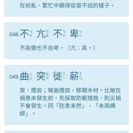
在紛亂、繁忙中顯得從容不迫的樣子。
不
亢
不
卑
048.
ㄅ
ㄎ
ㄅ
ㄅ
ˋ
ˋ
ˋ
ㄨ
ㄤ
ㄨ
ㄟ
不高傲也不自卑。（亢：高。）
曲
突
徙
薪
ㄒ
049.
ㄑ
ㄊ
ㄒ
ˊ
ˇ
ㄧ
ㄩ
ㄨ
ㄧ
ㄣ
突，煙囪；彎曲煙囪，移開木材。比喻在
禍患未發生前，先採取防範措施，則災禍
不會發生。同「防患未然」、「未雨綢
繆」。