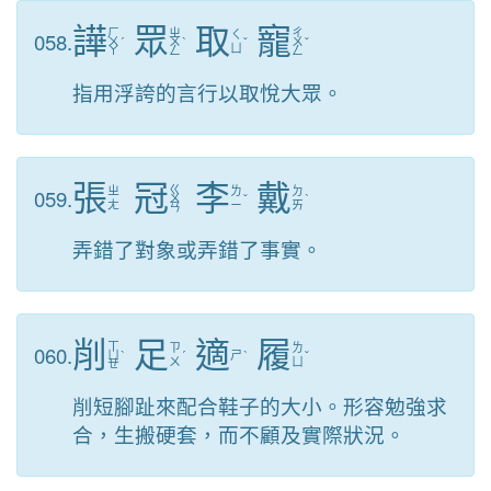
譁
眾
取
寵
ㄏ
ㄓ
ㄔ
058.
ㄑ
ㄨ
ˊ
ㄨ
ˋ
ˇ
ㄨ
ˇ
ㄩ
ㄚ
ㄥ
ㄥ
指用浮誇的言行以取悅大眾。
張
冠
李
戴
ㄍ
059.
ㄓ
ㄌ
ㄉ
ㄨ
ˇ
ˋ
ㄤ
ㄧ
ㄞ
ㄢ
弄錯了對象或弄錯了事實。
削
足
適
履
ㄒ
060.
ㄗ
ㄌ
ㄩ
ˋ
ˊ
ㄕ
ˋ
ˇ
ㄨ
ㄩ
ㄝ
削短腳趾來配合鞋子的大小。形容勉強求
合，生搬硬套，而不顧及實際狀況。