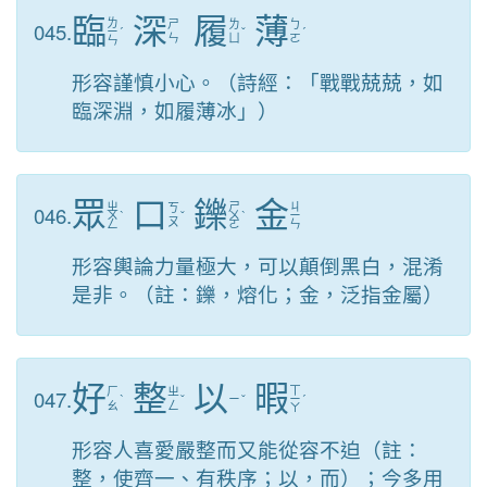
臨
深
履
薄
ㄌ
045.
ㄕ
ㄌ
ㄅ
ㄧ
ˊ
ˇ
ˊ
ㄣ
ㄩ
ㄛ
ㄣ
形容謹慎小心。（詩經：「戰戰兢兢，如
臨深淵，如履薄冰」）
眾
口
鑠
金
ㄓ
ㄕ
ㄐ
046.
ㄎ
ㄨ
ˋ
ˇ
ㄨ
ˋ
ㄧ
ㄡ
ㄥ
ㄛ
ㄣ
形容輿論力量極大，可以顛倒黑白，混淆
是非。（註：鑠，熔化；金，泛指金屬）
好
整
以
暇
ㄒ
047.
ㄏ
ㄓ
ˋ
ˇ
ㄧ
ˇ
ㄧ
ˊ
ㄠ
ㄥ
ㄚ
形容人喜愛嚴整而又能從容不迫（註：
整，使齊一、有秩序；以，而）；今多用