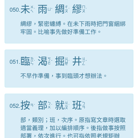
未
雨
綢
繆
050.
ㄨ
ㄔ
ㄇ
ˋ
ㄩ
ˇ
ˊ
ˊ
ㄟ
ㄡ
ㄡ
綢繆，緊密纏縛。在未下雨時把門窗綑綁
牢固。比喻事先做好準備工作。
臨
渴
掘
井
ㄌ
ㄐ
ㄐ
051.
ㄎ
ㄧ
ˊ
ˇ
ㄩ
ˊ
ㄧ
ˇ
ㄜ
ㄣ
ㄝ
ㄥ
不早作準備，事到臨頭才想辦法。
按
部
就
班
ㄐ
052.
ㄅ
ㄅ
ㄢ
ˋ
ˋ
ㄧ
ˋ
ㄨ
ㄢ
ㄡ
部，類別；班，次序。原指寫文章時選取
適當義理，加以編排順序。後指做事按照
部署，依次進行。也可指依照老規矩辦