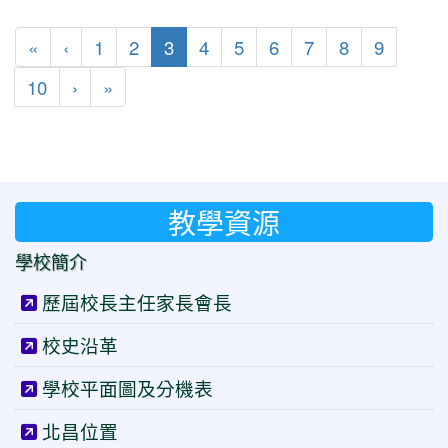
第一頁
上一頁
(目前頁次)
«
‹
1
2
3
4
5
6
7
8
9
下一頁
最後頁
10
›
»
教學資源
學校簡介
歷屆校長主任家長會長
校史沿革
學校平面圖及分機表
北昌位置