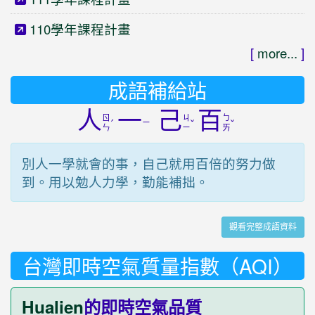
110學年課程計畫
[
more...
]
成語補給站
人
一
己
百
ㄖ
ㄐ
ㄅ
ˊ
ㄧ
ˇ
ˇ
ㄣ
ㄧ
ㄞ
別人一學就會的事，自己就用百倍的努力做
到。用以勉人力學，勤能補拙。
觀看完整成語資料
台灣即時空氣質量指數（AQI）
Hualien
的即時空氣品質