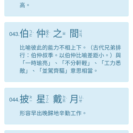
高。
伯
仲
之
間
ㄓ
ㄐ
043.
ㄅ
ˊ
ㄨ
ˋ
ㄓ
ㄧ
ㄛ
ㄥ
ㄢ
比喻彼此的能力不相上下。（古代兄弟排
行：伯仲叔季。以伯仲比喻差距小。）與
「一時瑜亮」、「不分軒輊」、「工力悉
敵」、「並駕齊驅」意思相當。
披
星
戴
月
ㄒ
044.
ㄆ
ㄉ
ㄩ
ㄧ
ˋ
ˋ
ㄧ
ㄞ
ㄝ
ㄥ
形容早出晚歸地辛勤工作。