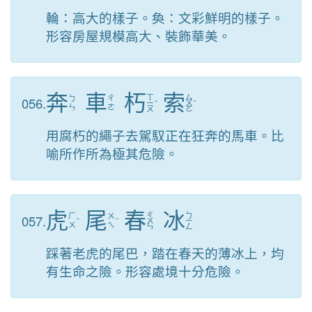
輪：高大的樣子。奐：文彩鮮明的樣子。
形容房屋規模高大、裝飾華美。
奔
車
朽
索
ㄒ
ㄙ
056.
ㄅ
ㄔ
ㄧ
ˇ
ㄨ
ˇ
ㄣ
ㄜ
ㄡ
ㄛ
用腐朽的繩子去駕馭正在狂奔的馬車。比
喻所作所為極其危險。
虎
尾
春
冰
ㄔ
ㄅ
057.
ㄏ
ㄨ
ˇ
ˇ
ㄨ
ㄧ
ㄨ
ㄟ
ㄣ
ㄥ
踩著老虎的尾巴，踏在春天的薄冰上，均
有生命之險。形容處境十分危險。