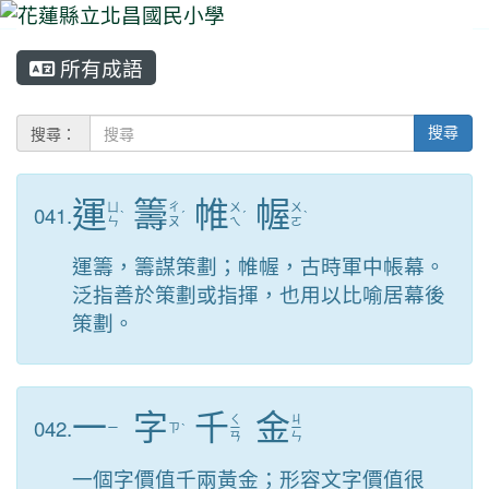
所有成語
⏸
搜尋：
搜尋
運
籌
帷
幄
041.
ㄩ
ㄔ
ㄨ
ㄨ
ˋ
ˊ
ˊ
ˋ
ㄣ
ㄡ
ㄟ
ㄛ
運籌，籌謀策劃；帷幄，古時軍中帳幕。
泛指善於策劃或指揮，也用以比喻居幕後
策劃。
一
字
千
金
ㄑ
ㄐ
042.
ㄧ
ㄗ
ˋ
ㄧ
ㄧ
ㄢ
ㄣ
一個字價值千兩黃金；形容文字價值很