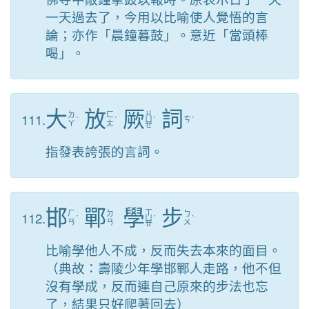
一天過去了，今用以比喻使人覺悟的言
論；亦作「晨鐘暮鼓」。意近「當頭棒
喝」。
大
放
厥
詞
ㄐ
111.
ㄉ
ㄈ
ˋ
ˋ
ㄩ
ˊ
ㄘ
ˊ
ㄚ
ㄤ
ㄝ
指發表誇張的言詞。
邯
鄲
學
步
ㄒ
112.
ㄏ
ㄉ
ㄅ
ˊ
ㄩ
ˊ
ˋ
ㄢ
ㄢ
ㄨ
ㄝ
比喻學他人不成，反而失去本來的面目。
（典故：壽陵少年學邯鄲人走路，他不但
沒有學成，反而連自己原來的步法也忘
了，結果只好爬著回去）