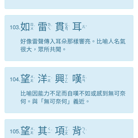
如
雷
貫
耳
ㄍ
103.
ㄖ
ㄌ
ˊ
ˊ
ㄨ
ˋ
ㄦ
ˇ
ㄨ
ㄟ
ㄢ
好像雷聲傳入耳朵那樣響亮。比喻人名氣
很大，眾所共聞。
望
洋
興
嘆
ㄒ
104.
ㄨ
ㄧ
ㄊ
ˋ
ˊ
ㄧ
ˋ
ㄤ
ㄤ
ㄢ
ㄥ
比喻因能力不足而自嘆不如或感到無可奈
何。與「無可奈何」義近。
望
其
項
背
ㄒ
105.
ㄨ
ㄑ
ㄅ
ˋ
ˊ
ㄧ
ˋ
ˋ
ㄤ
ㄧ
ㄟ
ㄤ