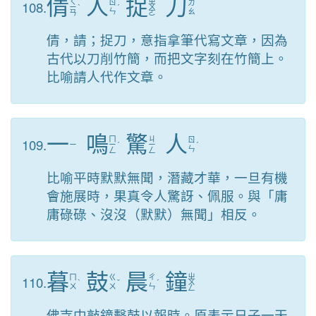
倩
人
捉
刀
ㄑ
ㄓ
108.
ㄖ
ㄉ
ㄧ
ˋ
ˊ
ㄨ
ㄣ
ㄠ
ㄢ
ㄛ
倩，請；捉刀，意指拿筆代寫文章，因為
古代以刀削竹簡，而把文字刻在竹簡上。
比喻請人代作文章。
一
鳴
驚
人
ㄇ
ㄐ
109.
ㄖ
ㄧ
ㄧ
ˊ
ㄧ
ˊ
ㄣ
ㄥ
ㄥ
比喻平時默默無聞，潛藏才華，一旦有機
會施展時，果真令人驚訝、佩服。與「庸
庸碌碌、沒沒（默默）無聞」相反。
暮
鼓
晨
鐘
ㄓ
110.
ㄇ
ㄍ
ㄔ
ˋ
ˇ
ˊ
ㄨ
ㄨ
ㄨ
ㄣ
ㄥ
佛寺中敲鐘擊鼓以報時。原表示日子一天