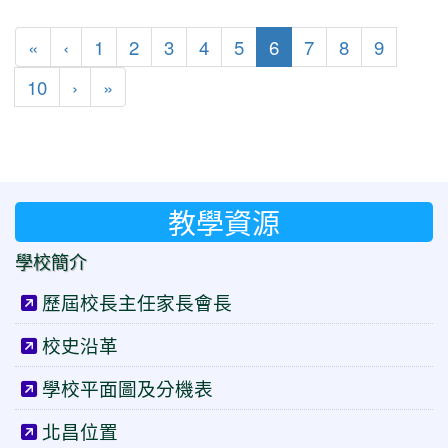
第一頁
上一頁
(目前頁次)
«
‹
1
2
3
4
5
6
7
8
9
下一頁
最後頁
10
›
»
教學資源
學校簡介
歷屆校長主任家長會長
校史沿革
學校平面圖及分機表
北昌位置