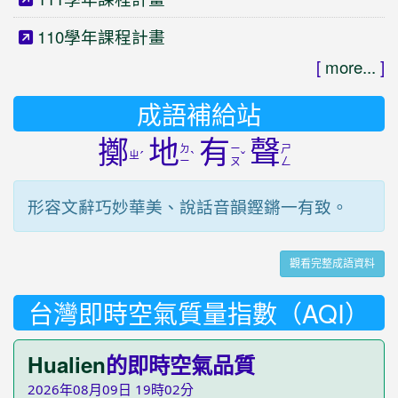
110學年課程計畫
[
more...
]
成語補給站
擲
地
有
聲
ㄉ
ㄧ
ㄕ
ㄓ
ˊ
ˋ
ˇ
ㄧ
ㄡ
ㄥ
形容文辭巧妙華美、說話音韻鏗鏘一有致。
觀看完整成語資料
台灣即時空氣質量指數（AQI）
Hualien
的即時空氣品質
2026年08月09日 19時02分