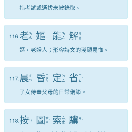
指考試或選拔未被錄取。
老
嫗
能
解
ㄐ
116.
ㄌ
ㄋ
ˇ
ㄩ
ˋ
ˊ
ㄧ
ˇ
ㄠ
ㄥ
ㄝ
嫗，老婦人；形容詩文的淺顯易懂。
晨
昏
定
省
ㄏ
ㄉ
ㄒ
117.
ㄔ
ˊ
ㄨ
ㄧ
ˋ
ㄧ
ˇ
ㄣ
ㄣ
ㄥ
ㄥ
子女侍奉父母的日常儀節。
按
圖
索
驥
ㄙ
118.
ㄊ
ㄐ
ㄢ
ˋ
ˊ
ㄨ
ˇ
ˋ
ㄨ
ㄧ
ㄛ