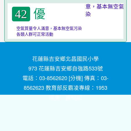
優
42
空氣質量令人滿意，基本無空氣污染
各類人群可正常活動
花蓮縣吉安鄉北昌國民小學
973 花蓮縣吉安鄉自強路533號
電話：03-8562620 [
分機
] 傳真：03-
8562623 教育部反霸凌專線：1953
維護：
資訊組