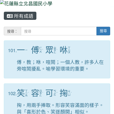
所有成語
⏸
搜尋：
搜尋
一
傅
眾
咻
ㄓ
ㄒ
101.
ㄈ
ㄧ
ˋ
ㄨ
ˋ
ㄧ
ㄨ
ㄥ
ㄡ
傅，教；咻，喧鬧；一個人教，許多人在
旁喧鬧擾亂。喻學習環境的重要。
笑
容
可
掬
ㄒ
ㄖ
102.
ㄎ
ㄐ
ㄧ
ˋ
ㄨ
ˊ
ˇ
ˊ
ㄜ
ㄩ
ㄠ
ㄥ
掬，用兩手捧取。形容笑容滿面的樣子。
與「喜形於色、笑逐顏開」相似。