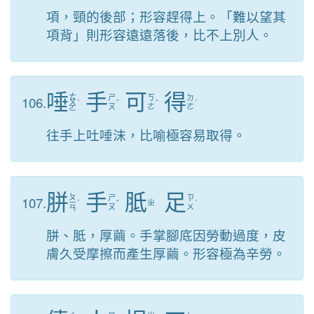
項，頸的後部；形容趕得上。「難以望其
項背」則形容遠遠落後，比不上別人。
唾
手
可
得
ㄊ
106.
ㄕ
ㄎ
ㄉ
ㄨ
ˋ
ˇ
ˇ
ˊ
ㄡ
ㄜ
ㄜ
ㄛ
往手上吐唾沫，比喻極容易取得。
胼
手
胝
足
ㄆ
107.
ㄕ
ㄗ
ㄧ
ˊ
ˇ
ㄓ
ˊ
ㄡ
ㄨ
ㄢ
胼、胝，厚繭。手掌腳底因勞動過度，皮
膚久受摩擦而產生厚繭。形容極為辛勞。