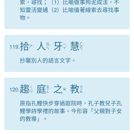
索，尋找；（1）比喻做事拘泥成法，不
知靈活變通（2）比喻循著線索去尋找事
物。
拾
人
牙
慧
ㄏ
119.
ㄖ
ㄧ
ㄕ
ˊ
ˊ
ˊ
ㄨ
ˋ
ㄣ
ㄚ
ㄟ
抄襲別人的語言文字。
趨
庭
之
教
ㄊ
ㄐ
120.
ㄑ
ㄧ
ˊ
ㄓ
ㄧ
ㄩ
ㄥ
ㄠ
原指孔鯉快步穿過庭院時，孔子教兒子孔
鯉學詩學禮的故事。今形容「父親對子女
的教導」。