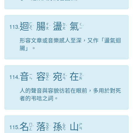
迴
腸
盪
氣
ㄏ
113.
ㄔ
ㄉ
ㄑ
ㄨ
ˊ
ˊ
ˋ
ˋ
ㄤ
ㄤ
ㄧ
ㄟ
形容文章或音樂感人至深，又作「盪氣迴
腸」。
音
容
宛
在
ㄖ
114.
ㄧ
ㄨ
ㄗ
ㄨ
ˊ
ˇ
ˋ
ㄣ
ㄢ
ㄞ
ㄥ
人的聲音與容貌彷若在眼前，多用於對死
者的弔唁之詞。
名
落
孫
山
ㄇ
ㄌ
ㄙ
115.
ㄕ
ㄧ
ˊ
ㄨ
ˋ
ㄨ
ㄢ
ㄥ
ㄛ
ㄣ