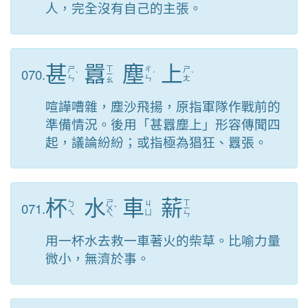
人，完全沒有自己的主張。
甚
囂
塵
上
ㄒ
070.
ㄕ
ㄔ
ㄕ
ˋ
ㄧ
ˊ
ˋ
ㄣ
ㄣ
ㄤ
ㄠ
喧譁嘈雜，塵沙飛揚，原指軍隊作戰前的
準備情況。後用「甚囂塵上」形容傳聞四
起，議論紛紛；或指極為猖狂、囂張。
杯
水
車
薪
ㄕ
ㄒ
071.
ㄅ
ㄐ
ㄨ
ˇ
ㄧ
ㄟ
ㄩ
ㄟ
ㄣ
用一杯水去救一車著火的柴草。比喻力量
微小，無濟於事。