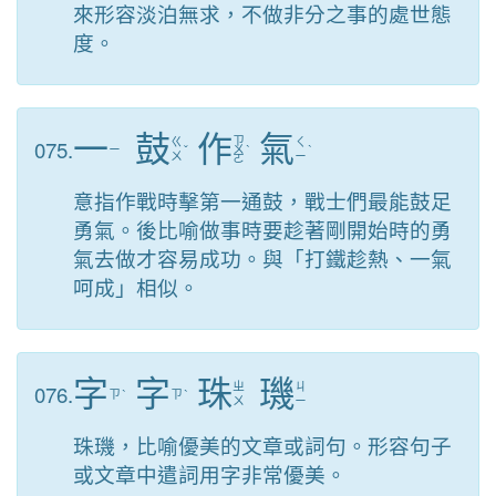
來形容淡泊無求，不做非分之事的處世態
度。
一
鼓
作
氣
ㄗ
075.
ㄍ
ㄑ
ㄧ
ˇ
ㄨ
ˋ
ˋ
ㄨ
ㄧ
ㄛ
意指作戰時擊第一通鼓，戰士們最能鼓足
勇氣。後比喻做事時要趁著剛開始時的勇
氣去做才容易成功。與「打鐵趁熱、一氣
呵成」相似。
字
字
珠
璣
076.
ㄓ
ㄐ
ㄗ
ˋ
ㄗ
ˋ
ㄨ
ㄧ
珠璣，比喻優美的文章或詞句。形容句子
或文章中遣詞用字非常優美。