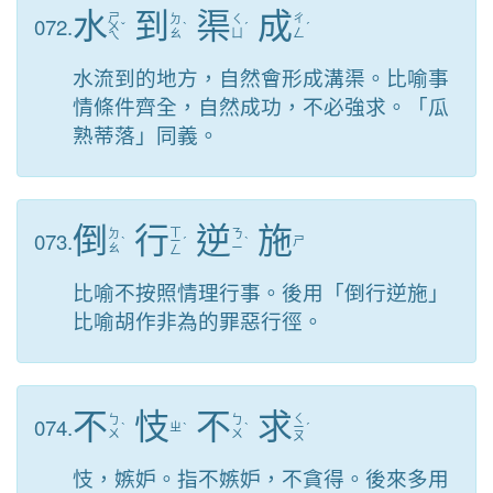
水
到
渠
成
ㄕ
072.
ㄉ
ㄑ
ㄔ
ㄨ
ˇ
ˋ
ˊ
ˊ
ㄠ
ㄩ
ㄥ
ㄟ
水流到的地方，自然會形成溝渠。比喻事
情條件齊全，自然成功，不必強求。「瓜
熟蒂落」同義。
倒
行
逆
施
ㄒ
073.
ㄉ
ㄋ
ˋ
ㄧ
ˊ
ˋ
ㄕ
ㄠ
ㄧ
ㄥ
比喻不按照情理行事。後用「倒行逆施」
比喻胡作非為的罪惡行徑。
不
忮
不
求
ㄑ
074.
ㄅ
ㄅ
ˋ
ㄓ
ˋ
ˋ
ㄧ
ˊ
ㄨ
ㄨ
ㄡ
忮，嫉妒。指不嫉妒，不貪得。後來多用