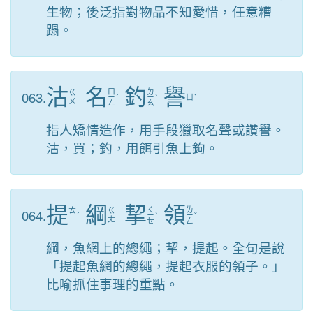
生物；後泛指對物品不知愛惜，任意糟
蹋。
沽
名
釣
譽
ㄇ
ㄉ
063.
ㄍ
ㄧ
ˊ
ㄧ
ˋ
ㄩ
ˋ
ㄨ
ㄥ
ㄠ
指人矯情造作，用手段獵取名聲或讚譽。
沽，買；釣，用餌引魚上鉤。
提
綱
挈
領
ㄑ
ㄌ
064.
ㄊ
ㄍ
ˊ
ㄧ
ˋ
ㄧ
ˇ
ㄧ
ㄤ
ㄝ
ㄥ
綱，魚網上的總繩；挈，提起。全句是說
「提起魚網的總繩，提起衣服的領子。」
比喻抓住事理的重點。