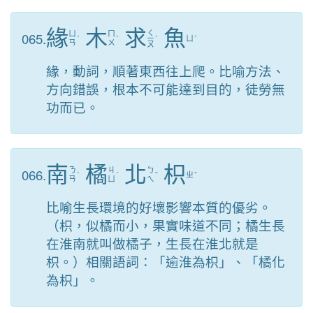
緣
木
求
魚
ㄑ
065.
ㄩ
ㄇ
ˊ
ˋ
ㄧ
ˊ
ㄩ
ˊ
ㄢ
ㄨ
ㄡ
緣，動詞，順著東西往上爬。比喻方法、
方向錯誤，根本不可能達到目的，徒勞無
功而已。
南
橘
北
枳
066.
ㄋ
ㄐ
ㄅ
ˊ
ˊ
ˇ
ㄓ
ˇ
ㄢ
ㄩ
ㄟ
比喻生長環境的好壞影響本質的優劣。
（枳，似橘而小，果實味道不同；橘生長
在淮南就叫做橘子，生長在淮北就是
枳。）相關語詞：「逾淮為枳」、「橘化
為枳」。