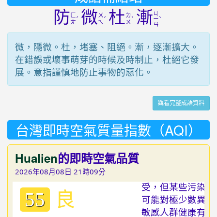
防
微
杜
漸
ㄐ
ㄈ
ㄨ
ㄉ
ˊ
ˊ
ˋ
ˋ
ㄧ
ㄤ
ㄟ
ㄨ
ㄢ
微，隱微。杜，堵塞、阻絕。漸，逐漸擴大。
在錯誤或壞事萌芽的時候及時制止，杜絕它發
展。意指謹慎地防止事物的惡化。
觀看完整成語資料
台灣即時空氣質量指數（AQI）
Hualien
的即時空氣品質
2026年08月08日 21時09分
良
55