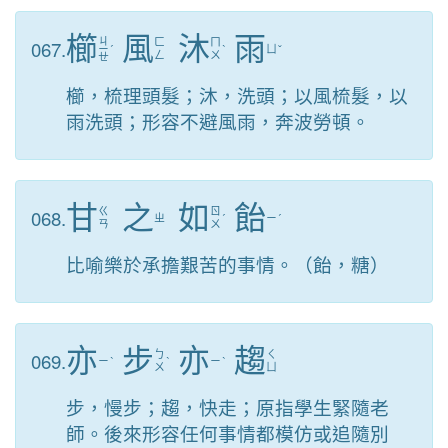
櫛
風
沐
雨
ㄐ
067.
ㄈ
ㄇ
ㄧ
ˊ
ˋ
ㄩ
ˇ
ㄥ
ㄨ
ㄝ
櫛，梳理頭髮；沐，洗頭；以風梳髮，以
雨洗頭；形容不避風雨，奔波勞頓。
甘
之
如
飴
068.
ㄍ
ㄖ
ㄓ
ˊ
ㄧ
ˊ
ㄢ
ㄨ
比喻樂於承擔艱苦的事情。（飴，糖）
亦
步
亦
趨
069.
ㄅ
ㄑ
ㄧ
ˋ
ˋ
ㄧ
ˋ
ㄨ
ㄩ
步，慢步；趨，快走；原指學生緊隨老
師。後來形容任何事情都模仿或追隨別