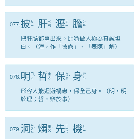
披
肝
瀝
膽
077.
ㄆ
ㄍ
ㄌ
ㄉ
ˋ
ˇ
ㄧ
ㄢ
ㄧ
ㄢ
把肝膽都拿出來。比喻做人極為真誠坦
白。（瀝，作「披露」、「表陳」解）
明
哲
保
身
ㄇ
078.
ㄓ
ㄅ
ㄕ
ㄧ
ˊ
ˊ
ˇ
ㄜ
ㄠ
ㄣ
ㄥ
形容人能迴避禍患，保全己身。（明，明
於理；哲，察於事）
洞
燭
先
機
ㄉ
ㄒ
079.
ㄓ
ㄐ
ㄨ
ˋ
ˊ
ㄧ
ㄨ
ㄧ
ㄥ
ㄢ