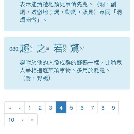
表示能清楚地預見事情先兆。（洞，副
詞，透徹地；燭，動詞，照見）意同「洞
燭幽微」。
趨
之
若
鶩
ㄖ
080.
ㄑ
ㄓ
ㄨ
ˋ
ㄨ
ˋ
ㄩ
ㄛ
趨附於他的人像成群的野鴨一樣，比喻眾
人爭相追逐某項事物。多用於貶義。
（鶩，野鴨）
第一頁
上一頁
(目前頁次)
«
‹
1
2
3
4
5
6
7
8
9
下一頁
最後頁
10
›
»