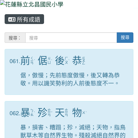
所有成語
⏸
搜尋：
搜尋
前
倨
後
恭
ㄑ
ㄍ
061.
ㄐ
ㄏ
ㄧ
ˊ
ˋ
ˋ
ㄨ
ㄩ
ㄡ
ㄢ
ㄥ
倨，傲慢；先前態度傲慢，後又轉為恭
敬。用以譏笑勢利的人前後態度不一。
暴
殄
天
物
ㄊ
ㄊ
062.
ㄅ
ˋ
ㄧ
ˇ
ㄧ
ㄨ
ˋ
ㄠ
ㄢ
ㄢ
暴，損害、糟蹋；殄，滅絕；天物，指鳥
獸草木等自然界生物。殘殺滅絕自然界的