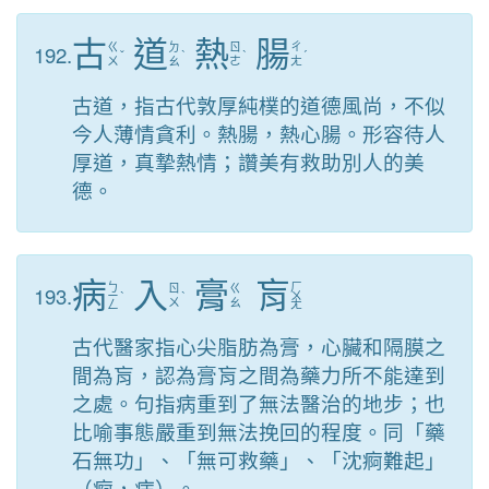
古
道
熱
腸
192.
ㄍ
ㄉ
ㄖ
ㄔ
ˇ
ˋ
ˋ
ˊ
ㄨ
ㄠ
ㄜ
ㄤ
古道，指古代敦厚純樸的道德風尚，不似
今人薄情貪利。熱腸，熱心腸。形容待人
厚道，真摯熱情；讚美有救助別人的美
德。
病
入
膏
肓
ㄅ
ㄏ
193.
ㄖ
ㄍ
ㄧ
ˋ
ˋ
ㄨ
ㄨ
ㄠ
ㄥ
ㄤ
古代醫家指心尖脂肪為膏，心臟和隔膜之
間為肓，認為膏肓之間為藥力所不能達到
之處。句指病重到了無法醫治的地步；也
比喻事態嚴重到無法挽回的程度。同「藥
石無功」、「無可救藥」、「沈痾難起」
（痾，病）。