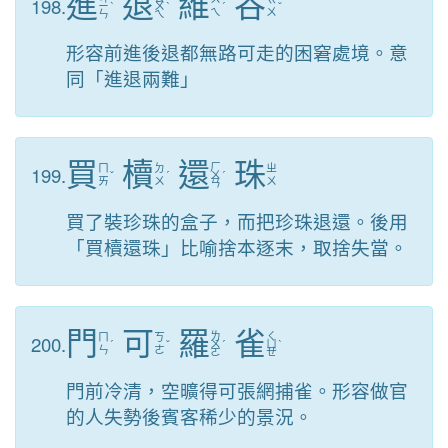
進
退
維
谷
198.
ㄧ
ˋ
ㄨ
ˋ
ˊ
ˇ
ㄟ
ㄨ
ㄣ
ㄟ
形容前進後退都無路可走的困窘處境。意
同「進退兩難」
買
櫝
還
珠
ㄏ
199.
ㄇ
ㄉ
ㄓ
ˇ
ˊ
ㄨ
ˊ
ㄞ
ㄨ
ㄨ
ㄢ
買了裝珍珠的盒子，而把珍珠退還。後用
「買櫝還珠」比喻捨本逐末，取捨失當。
門
可
羅
雀
ㄌ
ㄑ
200.
ㄇ
ㄎ
ˊ
ˇ
ㄨ
ˊ
ㄩ
ˋ
ㄣ
ㄜ
ㄛ
ㄝ
門前冷清，空曠得可張網捕雀。形容做官
的人失勢後賓客稀少的景況。