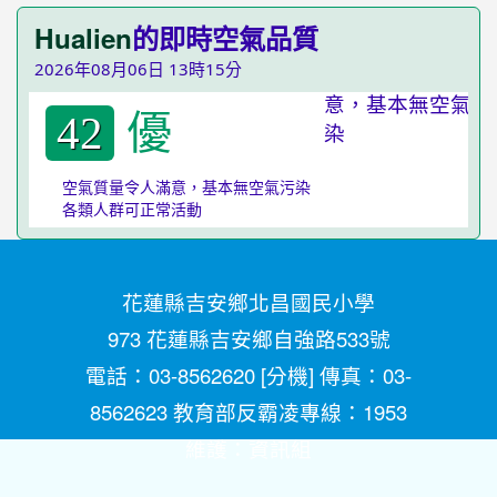
Hualien
的即時空氣品質
2026年08月06日 13時15分
優
42
空氣質量令人滿意，基本無空氣污染
各類人群可正常活動
花蓮縣吉安鄉北昌國民小學
973 花蓮縣吉安鄉自強路533號
電話：03-8562620 [
分機
] 傳真：03-
8562623 教育部反霸凌專線：1953
維護：
資訊組