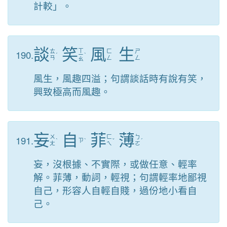
計較」。
談
笑
風
生
ㄒ
190.
ㄊ
ㄈ
ㄕ
ˊ
ㄧ
ˋ
ㄢ
ㄥ
ㄥ
ㄠ
風生，風趣四溢；句謂談話時有說有笑，
興致極高而風趣。
妄
自
菲
薄
191.
ㄨ
ㄈ
ㄅ
ˋ
ㄗ
ˋ
ˇ
ˊ
ㄤ
ㄟ
ㄛ
妄，沒根據、不實際，或做任意、輕率
解。菲薄，動詞，輕視；句謂輕率地鄙視
自己，形容人自輕自賤，過份地小看自
己。