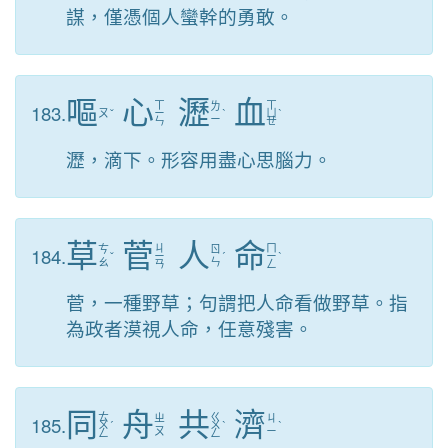
謀，僅憑個人蠻幹的勇敢。
嘔
心
瀝
血
ㄒ
ㄒ
183.
ㄌ
ㄡ
ˇ
ㄧ
ˋ
ㄩ
ˋ
ㄧ
ㄣ
ㄝ
瀝，滴下。形容用盡心思腦力。
草
菅
人
命
ㄐ
ㄇ
184.
ㄘ
ㄖ
ˇ
ㄧ
ˊ
ㄧ
ˋ
ㄠ
ㄣ
ㄢ
ㄥ
菅，一種野草；句謂把人命看做野草。指
為政者漠視人命，任意殘害。
同
舟
共
濟
ㄊ
ㄍ
185.
ㄓ
ㄐ
ㄨ
ˊ
ㄨ
ˋ
ˋ
ㄡ
ㄧ
ㄥ
ㄥ