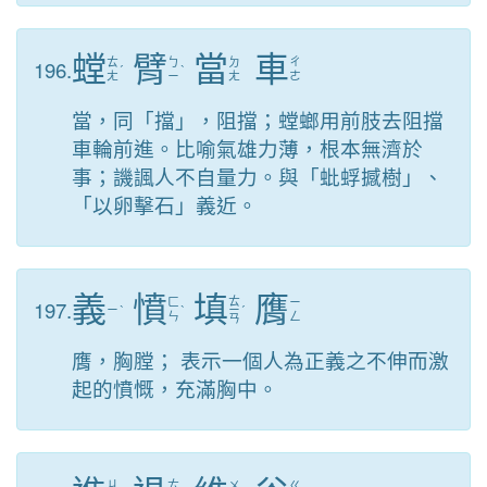
螳
臂
當
車
196.
ㄊ
ㄅ
ㄉ
ㄔ
ˊ
ˋ
ㄤ
ㄧ
ㄤ
ㄜ
當，同「擋」，阻擋；螳螂用前肢去阻擋
車輪前進。比喻氣雄力薄，根本無濟於
事；譏諷人不自量力。與「蚍蜉撼樹」、
「以卵擊石」義近。
義
憤
填
膺
ㄊ
197.
ㄈ
ㄧ
ㄧ
ˋ
ˋ
ㄧ
ˊ
ㄣ
ㄥ
ㄢ
膺，胸膛； 表示一個人為正義之不伸而激
起的憤慨，充滿胸中。
ㄐ
ㄊ
ㄨ
ㄍ