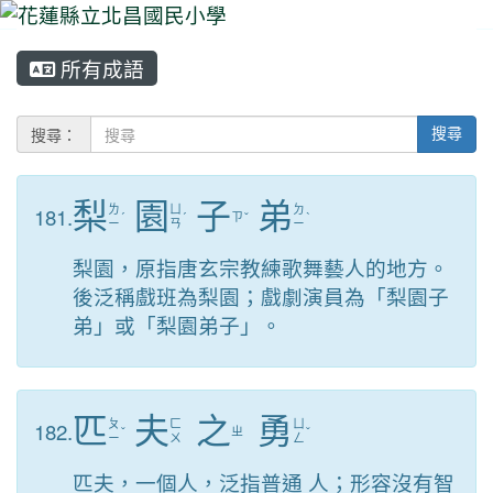
所有成語
⏸
搜尋：
搜尋
梨
園
子
弟
181.
ㄌ
ㄩ
ㄉ
ˊ
ˊ
ㄗ
ˇ
ˋ
ㄧ
ㄢ
ㄧ
梨園，原指唐玄宗教練歌舞藝人的地方。
後泛稱戲班為梨園；戲劇演員為「梨園子
弟」或「梨園弟子」。
匹
夫
之
勇
182.
ㄆ
ㄈ
ㄩ
ˇ
ㄓ
ˇ
ㄧ
ㄨ
ㄥ
匹夫，一個人，泛指普通 人；形容沒有智