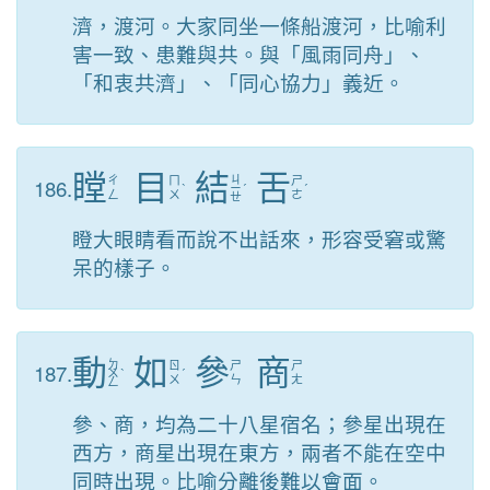
濟，渡河。大家同坐一條船渡河，比喻利
害一致、患難與共。與「風雨同舟」、
「和衷共濟」、「同心協力」義近。
瞠
目
結
舌
ㄐ
186.
ㄔ
ㄇ
ㄕ
ˋ
ㄧ
ˊ
ˊ
ㄥ
ㄨ
ㄜ
ㄝ
瞪大眼睛看而說不出話來，形容受窘或驚
呆的樣子。
動
如
參
商
ㄉ
187.
ㄖ
ㄕ
ㄕ
ㄨ
ˋ
ˊ
ㄨ
ㄣ
ㄤ
ㄥ
參、商，均為二十八星宿名；參星出現在
西方，商星出現在東方，兩者不能在空中
同時出現。比喻分離後難以會面。