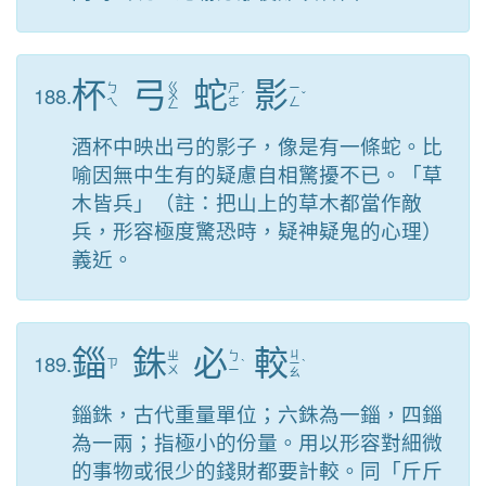
杯
弓
蛇
影
ㄍ
188.
ㄅ
ㄕ
ㄧ
ㄨ
ˊ
ˇ
ㄟ
ㄜ
ㄥ
ㄥ
酒杯中映出弓的影子，像是有一條蛇。比
喻因無中生有的疑慮自相驚擾不已。「草
木皆兵」（註：把山上的草木都當作敵
兵，形容極度驚恐時，疑神疑鬼的心理）
義近。
錙
銖
必
較
ㄐ
189.
ㄓ
ㄅ
ㄗ
ˋ
ㄧ
ˋ
ㄨ
ㄧ
ㄠ
錙銖，古代重量單位；六銖為一錙，四錙
為一兩；指極小的份量。用以形容對細微
的事物或很少的錢財都要計較。同「斤斤