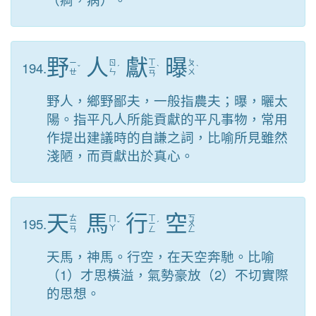
野
人
獻
曝
ㄒ
194.
ㄧ
ㄖ
ㄆ
ˇ
ˊ
ㄧ
ˋ
ˋ
ㄝ
ㄣ
ㄨ
ㄢ
野人，鄉野鄙夫，一般指農夫；曝，曬太
陽。指平凡人所能貢獻的平凡事物，常用
作提出建議時的自謙之詞，比喻所見雖然
淺陋，而貢獻出於真心。
天
馬
行
空
ㄊ
ㄒ
ㄎ
195.
ㄇ
ㄧ
ˇ
ㄧ
ˊ
ㄨ
ㄚ
ㄢ
ㄥ
ㄥ
天馬，神馬。行空，在天空奔馳。比喻
（1）才思橫溢，氣勢豪放（2）不切實際
的思想。