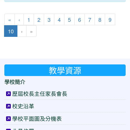
第一頁
上一頁
«
‹
1
2
3
4
5
6
7
8
9
(目前頁次)
10
›
»
教學資源
學校簡介
歷屆校長主任家長會長
校史沿革
學校平面圖及分機表