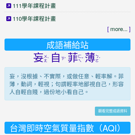
111學年課程計畫
110學年課程計畫
[
more...
]
成語補給站
妄
自
菲
薄
ㄨ
ㄈ
ㄅ
ˋ
ㄗ
ˋ
ˇ
ˊ
ㄤ
ㄟ
ㄛ
妄，沒根據、不實際，或做任意、輕率解。菲
薄，動詞，輕視；句謂輕率地鄙視自己，形容
人自輕自賤，過份地小看自己。
觀看完整成語資料
台灣即時空氣質量指數（AQI）