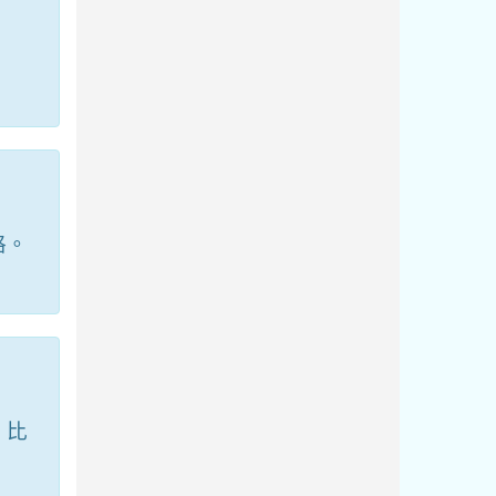
格。
。比