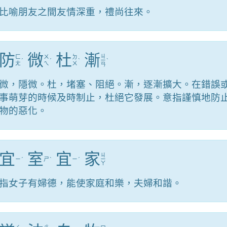
比喻朋友之間友情深重，禮尚往來。
防
微
杜
漸
ㄐ
ㄈ
ㄨ
ㄉ
ˊ
ˊ
ˋ
ㄧ
ˋ
ㄤ
ㄟ
ㄨ
ㄢ
微，隱微。杜，堵塞、阻絕。漸，逐漸擴大。在錯誤
事萌芽的時候及時制止，杜絕它發展。意指謹慎地防
物的惡化。
宜
室
宜
家
ㄐ
ㄧ
ˊ
ㄕ
ˋ
ㄧ
ˊ
ㄧ
ㄚ
指女子有婦德，能使家庭和樂，夫婦和諧。