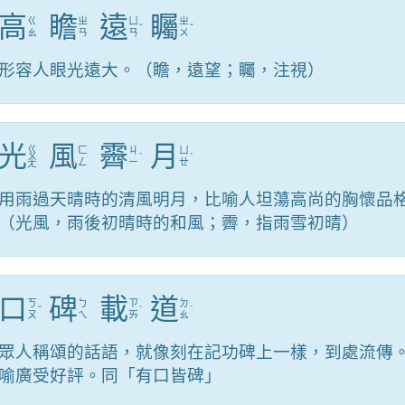
高
瞻
遠
矚
ㄍ
ㄓ
ㄩ
ㄓ
ˇ
ˇ
ㄠ
ㄢ
ㄢ
ㄨ
形容人眼光遠大。（瞻，遠望；矚，注視）
光
風
霽
月
ㄍ
ㄈ
ㄐ
ㄩ
ㄨ
ˋ
ˋ
ㄥ
ㄧ
ㄝ
ㄤ
用雨過天晴時的清風明月，比喻人坦蕩高尚的胸懷品
（光風，雨後初晴時的和風；霽，指雨雪初晴）
口
碑
載
道
ㄎ
ㄅ
ㄗ
ㄉ
ˇ
ˋ
ˋ
ㄡ
ㄟ
ㄞ
ㄠ
眾人稱頌的話語，就像刻在記功碑上一樣，到處流傳
喻廣受好評。同「有口皆碑」