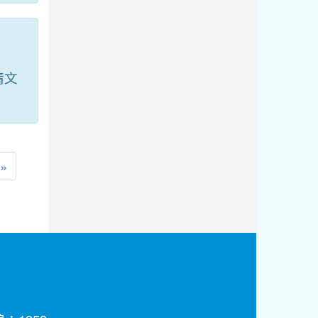
情文
一頁
最後頁
»