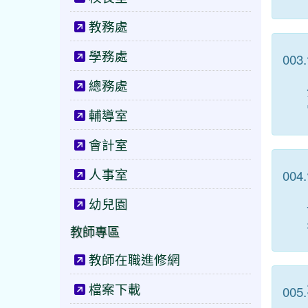
教務處
學務處
003.
總務處
輔導室
會計室
人事室
004.
幼兒園
教師專區
教師在職進修網
檔案下載
005.