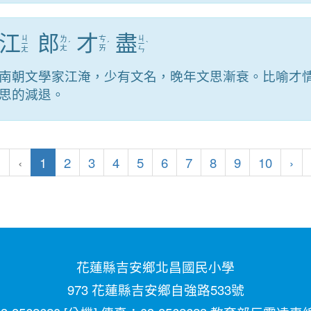
江
郎
才
盡
ㄐ
ㄐ
ㄌ
ㄘ
ㄧ
ˊ
ˊ
ㄧ
ˋ
ㄤ
ㄞ
ㄤ
ㄣ
南朝文學家江淹，少有文名，晚年文思漸衰。比喻才
思的減退。
(目前頁次)
下
«
‹
1
2
3
4
5
6
7
8
9
10
›
花蓮縣吉安鄉北昌國民小學
973 花蓮縣吉安鄉自強路533號