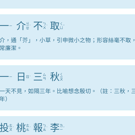
一
介
不
取
ㄐ
ㄅ
ㄑ
ㄧ
ㄧ
ˋ
ˋ
ˇ
ㄨ
ㄩ
ㄝ
介，通「芥」，小草，引申微小之物；形容絲毫不取
常廉潔。
一
日
三
秋
ㄑ
ㄙ
ㄧ
ㄖ
ˋ
ㄧ
ㄢ
ㄡ
一天不見，如隔三年。比喻想念殷切。（註：三秋，
年）
投
桃
報
李
ㄊ
ㄊ
ㄅ
ㄌ
ˊ
ˊ
ˋ
ˇ
ㄡ
ㄠ
ㄠ
ㄧ