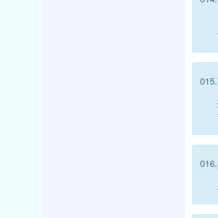
015.
016.