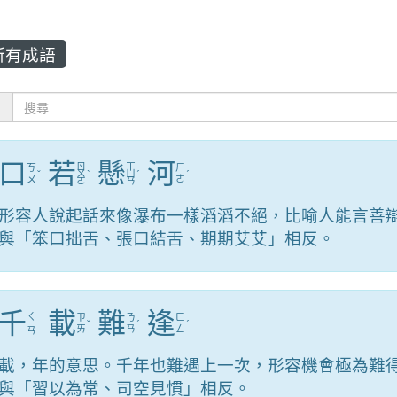
所有成語
：
口
若
懸
河
ㄖ
ㄒ
ㄎ
ㄏ
ˇ
ㄨ
ˋ
ㄩ
ˊ
ˊ
ㄡ
ㄜ
ㄛ
ㄢ
形容人說起話來像瀑布一樣滔滔不絕，比喻人能言善
與「笨口拙舌、張口結舌、期期艾艾」相反。
千
載
難
逢
ㄑ
ㄗ
ㄋ
ㄈ
ㄧ
ˇ
ˊ
ˊ
ㄞ
ㄢ
ㄥ
ㄢ
載，年的意思。千年也難遇上一次，形容機會極為難
與「習以為常、司空見慣」相反。