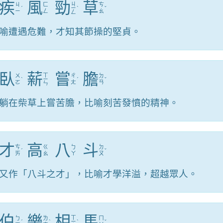
疾
風
勁
草
ㄐ
ㄐ
ㄈ
ㄘ
ˊ
ㄧ
ˋ
ˇ
ㄧ
ㄥ
ㄠ
ㄥ
喻遭遇危難，才知其節操的堅貞。
臥
薪
嘗
膽
ㄒ
ㄨ
ㄔ
ㄉ
ˋ
ㄧ
ˊ
ˇ
ㄛ
ㄤ
ㄢ
ㄣ
躺在柴草上嘗苦膽，比喻刻苦發憤的精神。
才
高
八
斗
ㄘ
ㄍ
ㄅ
ㄉ
ˊ
ˇ
ㄞ
ㄠ
ㄚ
ㄡ
又作「八斗之才」，比喻才學洋溢，超越眾人。
伯
樂
相
馬
ㄒ
ㄅ
ㄌ
ㄇ
ˊ
ˋ
ㄧ
ˋ
ˇ