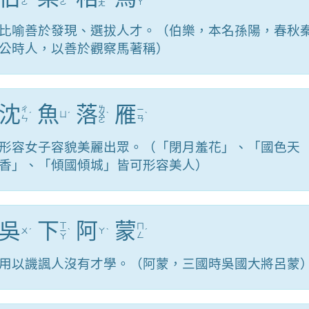
ㄛ
ㄜ
ㄚ
ㄤ
比喻善於發現、選拔人才。（伯樂，本名孫陽，春秋
公時人，以善於觀察馬著稱）
沈
魚
落
雁
ㄌ
ㄔ
ㄧ
ˊ
ㄩ
ˊ
ㄨ
ˋ
ˋ
ㄣ
ㄢ
ㄛ
形容女子容貌美麗出眾。（「閉月羞花」、「國色天
香」、「傾國傾城」皆可形容美人）
吳
下
阿
蒙
ㄒ
ㄇ
ㄨ
ˊ
ㄧ
ˋ
ㄚ
ˋ
ˊ
ㄥ
ㄚ
用以譏諷人沒有才學。（阿蒙，三國時吳國大將呂蒙