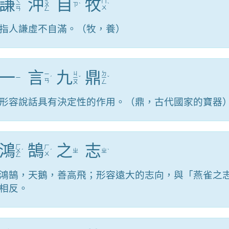
謙
沖
自
牧
ㄑ
ㄔ
ㄇ
ㄧ
ㄨ
ㄗ
ˋ
ˋ
ㄨ
ㄢ
ㄥ
指人謙虛不自滿。（牧，養）
一
言
九
鼎
ㄐ
ㄉ
ㄧ
ㄧ
ˊ
ㄧ
ˇ
ㄧ
ˇ
ㄢ
ㄡ
ㄥ
形容說話具有決定性的作用。（鼎，古代國家的寶器
鴻
鵠
之
志
ㄏ
ㄏ
ㄨ
ˊ
ˊ
ㄓ
ㄓ
ˋ
ㄨ
ㄥ
鴻鵠，天鵝，善高飛；形容遠大的志向，與「燕雀之
相反。