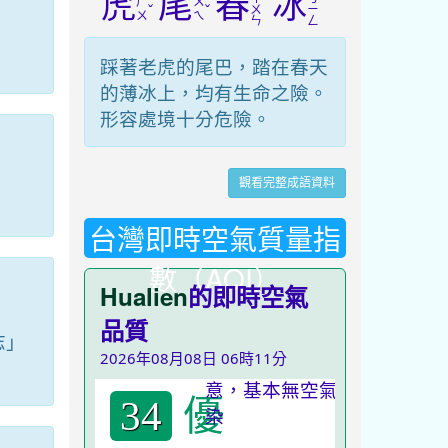
虎
尾
春
冰
ㄏ
ㄨ
ˇ
ˇ
ㄨ
ㄧ
ㄨ
ㄟ
ㄣ
ㄥ
踩著老虎的尾巴，踏在春天
的薄冰上，均有生命之險。
形容處境十分危險。
觀看完整成語資料
）
台灣即時空氣質量指
數（AQI）
Hualien
的即時空氣
品質
志」
2026年08月08日 06時11分
優
34