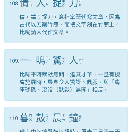
倩
人
捉
刀
ㄑ
ㄓ
108.
ㄖ
ㄉ
ㄧ
ˋ
ˊ
ㄨ
ㄣ
ㄠ
ㄢ
ㄛ
倩，請；捉刀，意指拿筆代寫文章，因為
古代以刀削竹簡，而把文字刻在竹簡上。
比喻請人代作文章。
一
鳴
驚
人
ㄇ
ㄐ
109.
ㄖ
ㄧ
ㄧ
ˊ
ㄧ
ˊ
ㄣ
ㄥ
ㄥ
比喻平時默默無聞，潛藏才華，一旦有機
會施展時，果真令人驚訝、佩服。與「庸
庸碌碌、沒沒（默默）無聞」相反。
暮
鼓
晨
鐘
ㄓ
110.
ㄇ
ㄍ
ㄔ
ˋ
ˇ
ˊ
ㄨ
ㄨ
ㄨ
ㄣ
ㄥ
佛寺中敲鐘擊鼓以報時。原表示日子一天