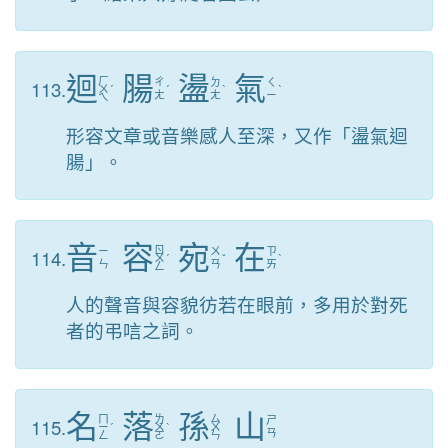
迴
腸
盪
氣
ㄏ
113.
ㄔ
ㄉ
ㄑ
ㄨ
ˊ
ˊ
ˋ
ˋ
ㄤ
ㄤ
ㄧ
ㄟ
形容文章或音樂感人至深，又作「盪氣迴
腸」。
音
容
宛
在
ㄖ
114.
ㄧ
ㄨ
ㄗ
ㄨ
ˊ
ˇ
ˋ
ㄣ
ㄢ
ㄞ
ㄥ
人的聲音與容貌彷若在眼前，多用於對死
者的弔唁之詞。
名
落
孫
山
ㄇ
ㄌ
ㄙ
115.
ㄕ
ㄧ
ˊ
ㄨ
ˋ
ㄨ
ㄢ
ㄥ
ㄛ
ㄣ