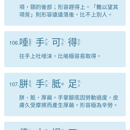
項，頸的後部；形容趕得上。「難以望其
項背」則形容遠遠落後，比不上別人。
唾
手
可
得
ㄊ
106.
ㄕ
ㄎ
ㄉ
ㄨ
ˋ
ˇ
ˇ
ˊ
ㄡ
ㄜ
ㄜ
ㄛ
往手上吐唾沫，比喻極容易取得。
胼
手
胝
足
ㄆ
107.
ㄕ
ㄗ
ㄧ
ˊ
ˇ
ㄓ
ˊ
ㄡ
ㄨ
ㄢ
胼、胝，厚繭。手掌腳底因勞動過度，皮
膚久受摩擦而產生厚繭。形容極為辛勞。