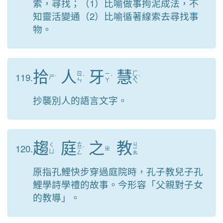
索，尋找；（1）比喻做事拘泥成法，不
知靈活變通（2）比喻循著線索去尋找事
物。
拾
人
牙
慧
ㄏ
119.
ㄖ
ㄧ
ㄕ
ˊ
ˊ
ˊ
ㄨ
ˋ
ㄣ
ㄚ
ㄟ
抄襲別人的語言文字。
趨
庭
之
教
ㄊ
ㄐ
120.
ㄑ
ㄧ
ˊ
ㄓ
ㄧ
ㄩ
ㄥ
ㄠ
原指孔鯉快步穿過庭院時，孔子教兒子孔
鯉學詩學禮的故事。今形容「父親對子女
的教導」。