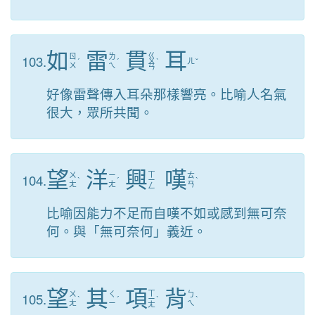
如
雷
貫
耳
ㄍ
103.
ㄖ
ㄌ
ˊ
ˊ
ㄨ
ˋ
ㄦ
ˇ
ㄨ
ㄟ
ㄢ
好像雷聲傳入耳朵那樣響亮。比喻人名氣
很大，眾所共聞。
望
洋
興
嘆
ㄒ
104.
ㄨ
ㄧ
ㄊ
ˋ
ˊ
ㄧ
ˋ
ㄤ
ㄤ
ㄢ
ㄥ
比喻因能力不足而自嘆不如或感到無可奈
何。與「無可奈何」義近。
望
其
項
背
ㄒ
105.
ㄨ
ㄑ
ㄅ
ˋ
ˊ
ㄧ
ˋ
ˋ
ㄤ
ㄧ
ㄟ
ㄤ