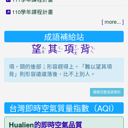
110學年課程計畫
[
more...
]
成語補給站
望
其
項
背
ㄒ
ㄨ
ㄑ
ㄅ
ˋ
ˊ
ˋ
ˋ
ㄧ
ㄤ
ㄧ
ㄟ
ㄤ
項，頸的後部；形容趕得上。「難以望其項
背」則形容遠遠落後，比不上別人。
觀看完整成語資料
台灣即時空氣質量指數（AQI）
Hualien
的即時空氣品質