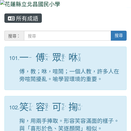
所有成語
⏸
搜尋：
搜尋
一
傅
眾
咻
ㄓ
ㄒ
101.
ㄈ
ㄧ
ˋ
ㄨ
ˋ
ㄧ
ㄨ
ㄥ
ㄡ
傅，教；咻，喧鬧；一個人教，許多人在
旁喧鬧擾亂。喻學習環境的重要。
笑
容
可
掬
ㄒ
ㄖ
102.
ㄎ
ㄐ
ㄧ
ˋ
ㄨ
ˊ
ˇ
ˊ
ㄜ
ㄩ
ㄠ
ㄥ
掬，用兩手捧取。形容笑容滿面的樣子。
與「喜形於色、笑逐顏開」相似。