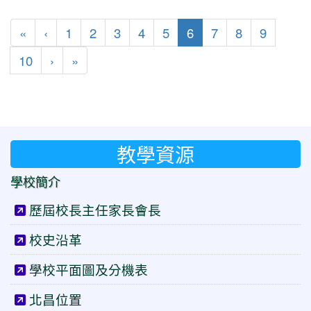
第一頁
上一頁
(目前頁次)
«
‹
1
2
3
4
5
6
7
8
9
下一頁
最後頁
10
›
»
教學資源
學校簡介
歷屆校長主任家長會長
校史沿革
學校平面圖及分機表
北昌位置