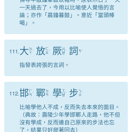
一天過去了，今用以比喻使人覺悟的言
論；亦作「晨鐘暮鼓」。意近「當頭棒
喝」。
大
放
厥
詞
ㄐ
111.
ㄉ
ㄈ
ˋ
ˋ
ㄩ
ˊ
ㄘ
ˊ
ㄚ
ㄤ
ㄝ
指發表誇張的言詞。
邯
鄲
學
步
ㄒ
112.
ㄏ
ㄉ
ㄅ
ˊ
ㄩ
ˊ
ˋ
ㄢ
ㄢ
ㄨ
ㄝ
比喻學他人不成，反而失去本來的面目。
（典故：壽陵少年學邯鄲人走路，他不但
沒有學成，反而連自己原來的步法也忘
了，結果只好爬著回去）