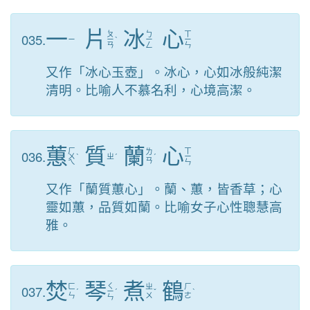
一
片
冰
心
ㄆ
ㄅ
ㄒ
035.
ㄧ
ㄧ
ˋ
ㄧ
ㄧ
ㄢ
ㄥ
ㄣ
又作「冰心玉壺」。冰心，心如冰般純潔
清明。比喻人不慕名利，心境高潔。
蕙
質
蘭
心
ㄏ
ㄒ
036.
ㄌ
ㄨ
ˋ
ㄓ
ˊ
ˊ
ㄧ
ㄢ
ㄟ
ㄣ
又作「蘭質蕙心」。蘭、蕙，皆香草；心
靈如蕙，品質如蘭。比喻女子心性聰慧高
雅。
焚
琴
煮
鶴
ㄑ
037.
ㄈ
ㄓ
ㄏ
ˊ
ㄧ
ˊ
ˇ
ˋ
ㄣ
ㄨ
ㄜ
ㄣ