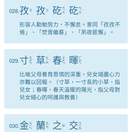
孜
孜
矻
矻
028.
ㄎ
ㄎ
ㄗ
ㄗ
ˋ
ˋ
ㄨ
ㄨ
形容人勤勉努力，不懈怠。意同「孜孜不
倦」、「焚膏繼晷」、「夙夜匪懈」。
寸
草
春
暉
ㄘ
ㄔ
ㄏ
029.
ㄘ
ㄨ
ˋ
ˇ
ㄨ
ㄨ
ㄠ
ㄣ
ㄣ
ㄟ
比喻父母養育恩情的深重，兒女竭盡心力
亦難以回報。（寸草，一寸長的小草，指
兒女；春暉，春天溫暖的陽光，指父母對
兒女細心的呵護與教養）
金
蘭
之
交
ㄐ
ㄐ
030.
ㄌ
ㄧ
ˊ
ㄓ
ㄧ
ㄢ
ㄣ
ㄠ