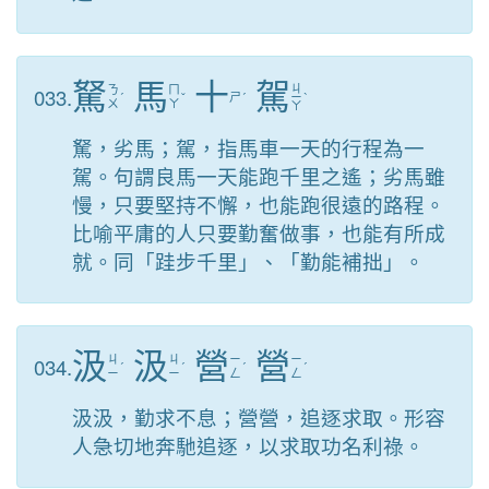
駑
馬
十
駕
ㄐ
033.
ㄋ
ㄇ
ˊ
ˇ
ㄕ
ˊ
ㄧ
ˋ
ㄨ
ㄚ
ㄚ
駑，劣馬；駕，指馬車一天的行程為一
駕。句謂良馬一天能跑千里之遙；劣馬雖
慢，只要堅持不懈，也能跑很遠的路程。
比喻平庸的人只要勤奮做事，也能有所成
就。同「跬步千里」、「勤能補拙」。
汲
汲
營
營
034.
ㄐ
ㄐ
ㄧ
ㄧ
ˊ
ˊ
ˊ
ˊ
ㄧ
ㄧ
ㄥ
ㄥ
汲汲，勤求不息；營營，追逐求取。形容
人急切地奔馳追逐，以求取功名利祿。