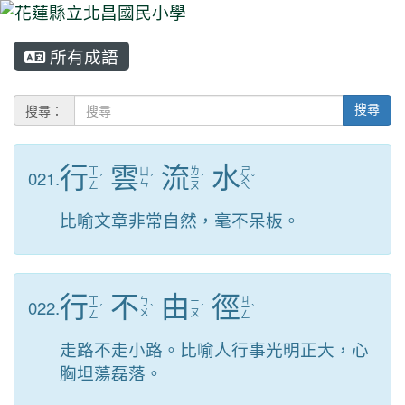
所有成語
⏸
搜尋：
搜尋
行
雲
流
水
ㄒ
ㄌ
ㄕ
021.
ㄩ
ㄧ
ˊ
ˊ
ㄧ
ˊ
ㄨ
ˇ
ㄣ
ㄥ
ㄡ
ㄟ
比喻文章非常自然，毫不呆板。
行
不
由
徑
ㄒ
ㄐ
022.
ㄅ
ㄧ
ㄧ
ˊ
ˋ
ˊ
ㄧ
ˋ
ㄨ
ㄡ
ㄥ
ㄥ
走路不走小路。比喻人行事光明正大，心
胸坦蕩磊落。